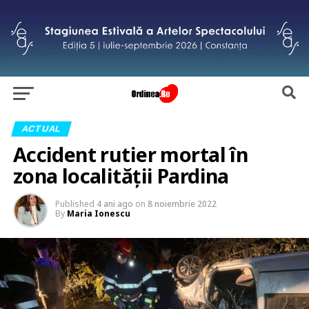
ACTUAL
Accident rutier mortal în
zona localității Pardina
Published
4 ani ago
on
8 noiembrie 2022
By
Maria Ionescu