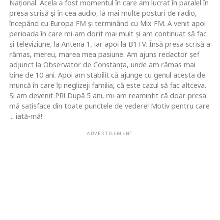
Naţional. Acela a fost momentul în care am lucrat în paralel în
presa scrisă şi în cea audio, la mai multe posturi de radio,
începând cu Europa FM şi terminând cu Mix FM. A venit apoi
perioada în care mi-am dorit mai mult şi am continuat să fac
şi televiziune, la Antena 1, iar apoi la B1TV. Însă presa scrisă a
rămas, mereu, marea mea pasiune. Am ajuns redactor şef
adjunct la Observator de Constanţa, unde am rămas mai
bine de 10 ani. Apoi am stabilit că ajunge cu genul acesta de
muncă în care îţi neglizeji familia, că este cazul să fac altceva.
Şi am devenit PR! După 5 ani, mi-am reamintit că doar presa
mă satisface din toate punctele de vedere! Motiv pentru care
... iată-mă!
ADVERTISEMENT