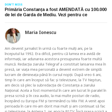
DON'T MISS
Primăria Constanța a fost AMENDATĂ cu 100.000
de lei de Garda de Mediu. Vezi pentru ce
Maria Ionescu
Am devenit jurnalist în urmă cu foarte mulţi ani, pe la
începutul lui 1992. Era dificil, pentru că lumea era avidă de
informaţii, iar adunarea acestora presupunea foarte multă
muncă. Redacţia ziarului Telegraf a constituit lansarea mea în
presă, iar viaţa mea personală a devenit extrem de simplă:
lucram de dimineaţa până în cursul nopţii. După vreo 6 ani,
timp în care am început să fac şi televiziune, la TV Neptun,
am decis să plec la subredacţia de Constanţa a ziarului
Naţional. Acela a fost momentul în care am lucrat în paralel în
presa scrisă şi în cea audio, la mai multe posturi de radio,
începând cu Europa FM şi terminând cu Mix FM. A venit apoi
perioada în care mi-am dorit mai mult şi am continuat să fac
şi televiziune, la Antena 1, iar apoi la B1TV. Însă presa scrisă a