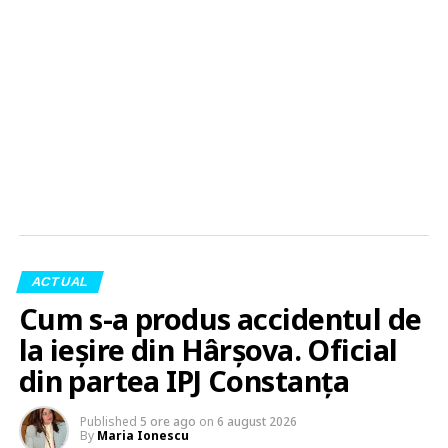
ACTUAL
Cum s-a produs accidentul de
la ieșire din Hârșova. Oficial
din partea IPJ Constanța
Published
5 ore ago
on
6 august 2026
By
Maria Ionescu