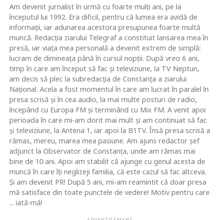
Am devenit jurnalist în urmă cu foarte mulţi ani, pe la
începutul lui 1992. Era dificil, pentru că lumea era avidă de
informaţii, iar adunarea acestora presupunea foarte multă
muncă. Redacţia ziarului Telegraf a constituit lansarea mea în
presă, iar viaţa mea personală a devenit extrem de simplă:
lucram de dimineaţa până în cursul nopţii. După vreo 6 ani,
timp în care am început să fac şi televiziune, la TV Neptun,
am decis să plec la subredacţia de Constanţa a ziarului
Naţional. Acela a fost momentul în care am lucrat în paralel în
presa scrisă şi în cea audio, la mai multe posturi de radio,
începând cu Europa FM şi terminând cu Mix FM. A venit apoi
perioada în care mi-am dorit mai mult şi am continuat să fac
şi televiziune, la Antena 1, iar apoi la B1TV. Însă presa scrisă a
rămas, mereu, marea mea pasiune. Am ajuns redactor şef
adjunct la Observator de Constanţa, unde am rămas mai
bine de 10 ani. Apoi am stabilit că ajunge cu genul acesta de
muncă în care îţi neglizeji familia, că este cazul să fac altceva.
Şi am devenit PR! După 5 ani, mi-am reamintit că doar presa
mă satisface din toate punctele de vedere! Motiv pentru care
... iată-mă!
ADVERTISEMENT