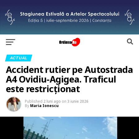
ACTUAL
Accident rutier pe Autostrada
A4 Ovidiu-Agigea. Traficul
este restricționat
Published
2 luni ago
on
3 iunie 2026
By
Maria Ionescu