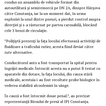
condus un ansamblu de vehicule format din
autoutilitară și semiremorcă pe DN 2A, dinspre Hârșova
către Constanța, iar la un moment dat, în urma
exploziei la unul dintre pneuri, a pierdut control asupra
direcției și s-a răsturnat pe partea carosabilă, blocând
cele 3 benzi de circulație.
”Polițiștii prezenți la fața locului efectuează activități de
fluidizare a traficului rutier, acesta fiind deviat către
rute alternative.
Conducătorul auto a fost transportat la spital pentru
îngrijiri medicale. Întrucât acesta nu a putut fi testat cu
aparatele din dotare, la fața locului, din cauza stării
medicale, acestuia i-au fost recoltate probe biologice în
vederea stabilirii alcoolemiei în sânge.
În cauză a fost întocmit dosar penal.”, au precizat
reprezentanții Biroului de presă al IPJ Constanța.