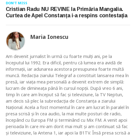
DON'T MISS
Cristian Radu NU REVINE la Primăria Mangalia.
Curtea de Apel Constanța i-a respins contestația
Maria Ionescu
Am devenit jurnalist în urmă cu foarte mulţi ani, pe la
începutul lui 1992. Era dificil, pentru că lumea era avidă de
informaţii, iar adunarea acestora presupunea foarte multă
muncă. Redacţia ziarului Telegraf a constituit lansarea mea în
presă, iar viaţa mea personală a devenit extrem de simplă:
lucram de dimineaţa până în cursul nopţii. După vreo 6 ani,
timp în care am început să fac şi televiziune, la TV Neptun,
am decis să plec la subredacţia de Constanţa a ziarului
Naţional. Acela a fost momentul în care am lucrat în paralel în
presa scrisă şi în cea audio, la mai multe posturi de radio,
începând cu Europa FM şi terminând cu Mix FM. A venit apoi
perioada în care mi-am dorit mai mult şi am continuat să fac
şi televiziune, la Antena 1, iar apoi la B1TV. Însă presa scrisă a