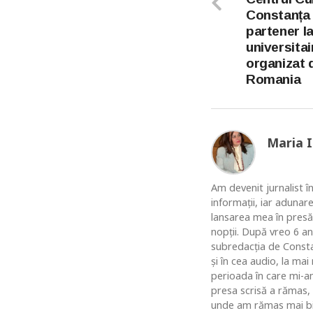
Constanța 
partener l
universitai
organizat d
Romania
Maria 
Am devenit jurnalist în
informaţii, iar adunar
lansarea mea în presă
nopţii. După vreo 6 an
subredacţia de Constan
şi în cea audio, la ma
perioada în care mi-am
presa scrisă a rămas,
unde am rămas mai bine