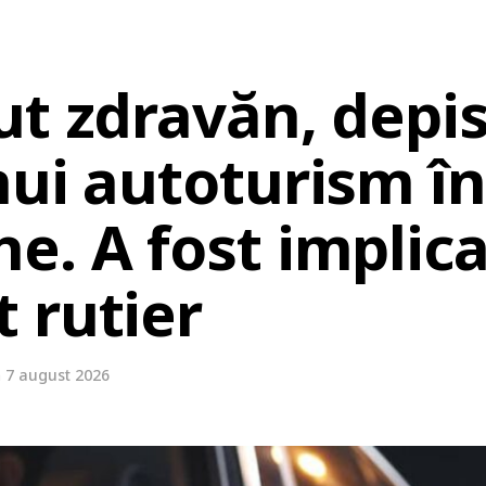
t zdravăn, depis
nui autoturism în
. A fost implica
 rutier
n
7 august 2026