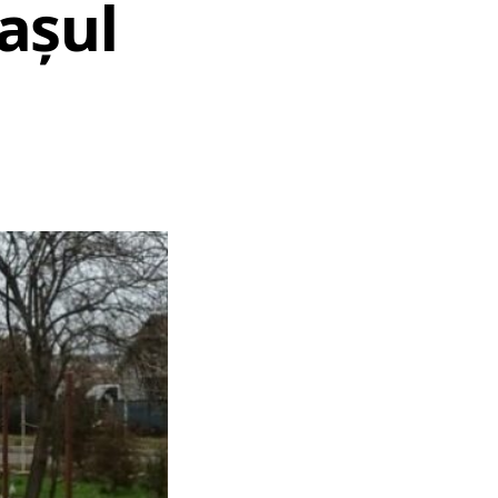
rașul