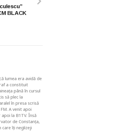
iculescu”
 MCM BLACK
u că lumea era avidă de
af a constituit
ineaţa până în cursul
is să plec la
ralel în presa scrisă
 FM. A venit apoi
r apoi la B1TV. Însă
rvator de Constanţa,
are îţi neglizeji