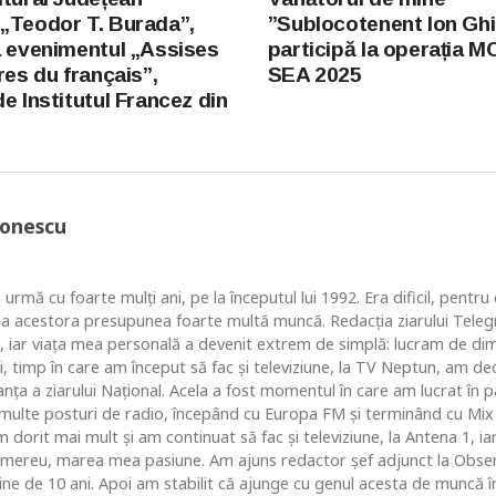
„Teodor T. Burada”,
”Sublocotenent Ion Gh
a evenimentul „Assises
participă la operația
res du français”,
SEA 2025
e Institutul Francez din
Ionescu
 urmă cu foarte mulţi ani, pe la începutul lui 1992. Era dificil, pentr
ea acestora presupunea foarte multă muncă. Redacţia ziarului Telegr
, iar viaţa mea personală a devenit extrem de simplă: lucram de dim
i, timp în care am început să fac şi televiziune, la TV Neptun, am dec
ţa a ziarului Naţional. Acela a fost momentul în care am lucrat în pa
i multe posturi de radio, începând cu Europa FM şi terminând cu Mix
 dorit mai mult şi am continuat să fac şi televiziune, la Antena 1, ia
 mereu, marea mea pasiune. Am ajuns redactor şef adjunct la Obse
 de 10 ani. Apoi am stabilit că ajunge cu genul acesta de muncă în c