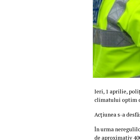
Ieri, 1 aprilie, po
climatului optim d
Acțiunea s-a desfă
În urma neregulilo
de aproximativ 400