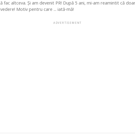
 să fac altceva. Şi am devenit PR! După 5 ani, mi-am reamintit că do
vedere! Motiv pentru care ... iată-mă!
ADVERTISEMENT