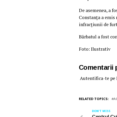
De asemenea, a fos
Constanța a emis m
infracțiunii de furt
Bărbatul a fost con
Foto: Ilustrativ
Comentarii
Autentifica-te pe
RELATED TOPICS:
A
DON'T MISS
Centrul Cu