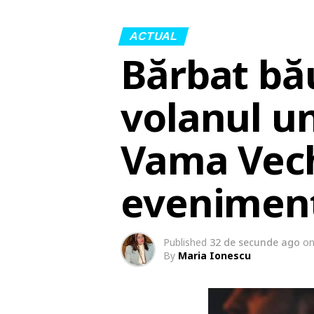
ACTUAL
Bărbat bău
volanul u
Vama Veche
eveniment
Published
32 de secunde ago
o
By
Maria Ionescu