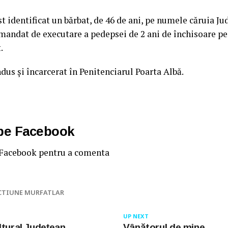
t identificat un bărbat, de 46 de ani, pe numele căruia Ju
andat de executare a pedepsei de 2 ani de închisoare pe
.
dus și încarcerat în Penitenciarul Poarta Albă.
 pe Facebook
 Facebook pentru a comenta
CTIUNE MURFATLAR
UP NEXT
ltural Județean
Vânătorul de mine