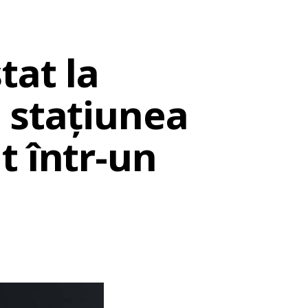
tat la
 stațiunea
t într-un