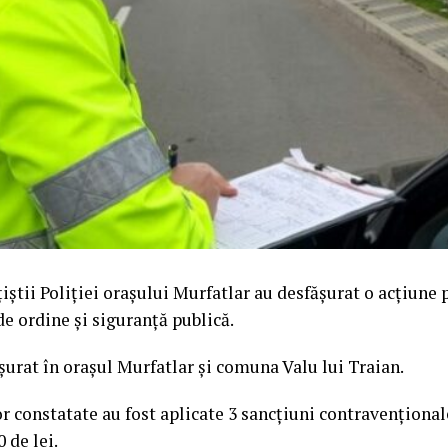
lițiștii Poliției orașului Murfatlar au desfășurat o acțiune
e ordine și siguranță publică.
șurat în orașul Murfatlar și comuna Valu lui Traian.
r constatate au fost aplicate 3 sancțiuni contravenționale
 de lei.