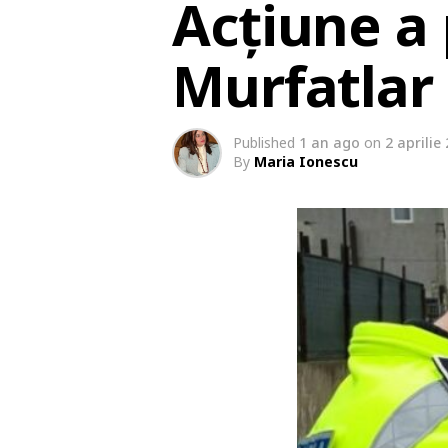
Acțiune a 
Murfatlar
Published
1 an ago
on
2 aprilie
By
Maria Ionescu