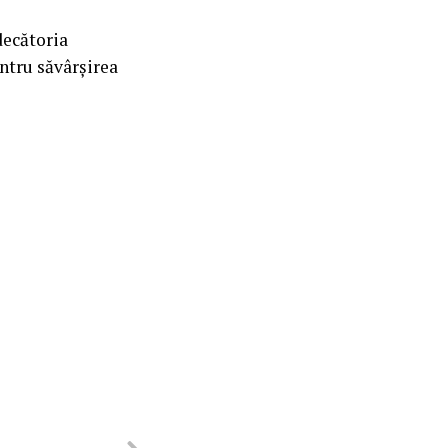
decătoria
ntru săvârșirea