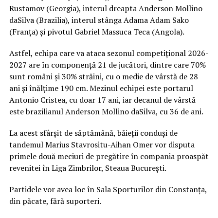
Rustamov (Georgia), interul dreapta Anderson Mollino
daSilva (Brazilia), interul stânga Adama Adam Sako
(Franța) și pivotul Gabriel Massuca Teca (Angola).
Astfel, echipa care va ataca sezonul competițional 2026-
2027 are în componență 21 de jucători, dintre care 70%
sunt români și 30% străini, cu o medie de vârstă de 28
ani și înălțime 190 cm. Mezinul echipei este portarul
Antonio Cristea, cu doar 17 ani, iar decanul de vârstă
este brazilianul Anderson Mollino daSilva, cu 36 de ani.
La acest sfârșit de săptămână, băieții conduși de
tandemul Marius Stavrositu-Aihan Omer vor disputa
primele două meciuri de pregătire în compania proaspăt
revenitei în Liga Zimbrilor, Steaua București.
Partidele vor avea loc în Sala Sporturilor din Constanța,
din păcate, fără suporteri.