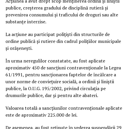
Acțiunea a avut drept scop menținerea ordinii și liniștii
publice, creșterea gradului de disciplină rutieră și
prevenirea consumului și traficului de droguri sau alte
substanțe interzise.
La acțiune au participat polițiști din structurile de
ordine publică și rutiere din cadrul polițiilor municipale
și orășenești.
În urma neregulilor constatate, au fost aplicate
aproximativ 450 de sancțiuni contravenționale la Legea
61/1991, pentru sancţionarea faptelor de încălcare a
unor norme de convieţuire socială, a ordinii şi liniştii
publice, la O.U.G. 195/2002, privind circulația pe
drumurile publice, dar și pentru alte abateri.
Valoarea totală a sancțiunilor contravenționale aplicate
este de aproximativ 225.000 de lei.
De asemenea, au fost reținute în vederea suspendării 29