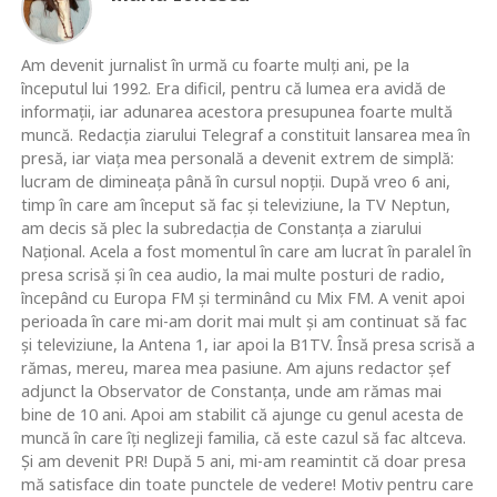
Am devenit jurnalist în urmă cu foarte mulţi ani, pe la
începutul lui 1992. Era dificil, pentru că lumea era avidă de
informaţii, iar adunarea acestora presupunea foarte multă
muncă. Redacţia ziarului Telegraf a constituit lansarea mea în
presă, iar viaţa mea personală a devenit extrem de simplă:
lucram de dimineaţa până în cursul nopţii. După vreo 6 ani,
timp în care am început să fac şi televiziune, la TV Neptun,
am decis să plec la subredacţia de Constanţa a ziarului
Naţional. Acela a fost momentul în care am lucrat în paralel în
presa scrisă şi în cea audio, la mai multe posturi de radio,
începând cu Europa FM şi terminând cu Mix FM. A venit apoi
perioada în care mi-am dorit mai mult şi am continuat să fac
şi televiziune, la Antena 1, iar apoi la B1TV. Însă presa scrisă a
rămas, mereu, marea mea pasiune. Am ajuns redactor şef
adjunct la Observator de Constanţa, unde am rămas mai
bine de 10 ani. Apoi am stabilit că ajunge cu genul acesta de
muncă în care îţi neglizeji familia, că este cazul să fac altceva.
Şi am devenit PR! După 5 ani, mi-am reamintit că doar presa
mă satisface din toate punctele de vedere! Motiv pentru care