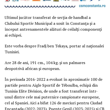
Ultimul jucător transferat de secția de handbal a
Clubului Sportiv Municipal a sosit în Constanța și a
început antrenamentele alături de ceilalți componenți
ai echipei.
Este vorba despre Fradj ben Tekaya, portar al naționalei
Tunisiei.
Are 28 de ani, 191 cm., 104 kg. și un palmares
deopotrivă african și european.
În perioada 2016-2022 a evoluat în aproximativ 100 de
partide pentru Aigle Sportif de Téboulba, echipă din
Tunisia Elite Division, de unde a fost transferat într-
unul dintre cele mai puternice campionate europene,
cel al Spaniei. Aici a bifat 126 de meciuri pentru Ciudad
Encantada (2022-2023), Puente Genil (2023-2025) și CB