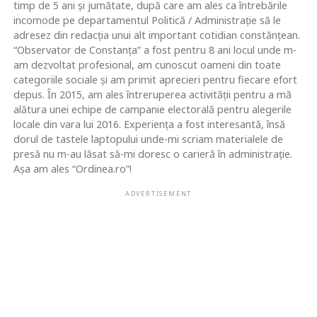
timp de 5 ani și jumătate, după care am ales ca întrebările
incomode pe departamentul Politică / Administrație să le
adresez din redacția unui alt important cotidian constănțean.
“Observator de Constanța” a fost pentru 8 ani locul unde m-
am dezvoltat profesional, am cunoscut oameni din toate
categoriile sociale și am primit aprecieri pentru fiecare efort
depus. În 2015, am ales întreruperea activității pentru a mă
alătura unei echipe de campanie electorală pentru alegerile
locale din vara lui 2016. Experiența a fost interesantă, însă
dorul de tastele laptopului unde-mi scriam materialele de
presă nu m-au lăsat să-mi doresc o carieră în administrație.
Așa am ales “Ordinea.ro”!
ADVERTISEMENT