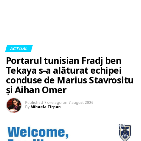
ACTUAL
Portarul tunisian Fradj ben
Tekaya s-a alăturat echipei
conduse de Marius Stavrositu
și Aihan Omer
Published
7 ore ago
on
7 august 2026
By
Mihaela Tîrpan