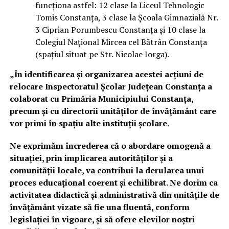
funcționa astfel: 12 clase la Liceul Tehnologic
Tomis Constanța, 3 clase la Școala Gimnazială Nr.
3 Ciprian Porumbescu Constanța și 10 clase la
Colegiul Național Mircea cel Bătrân Constanța
(spațiul situat pe Str. Nicolae Iorga).
„În identificarea și organizarea acestei acțiuni de
relocare Inspectoratul Școlar Județean Constanța a
colaborat cu Primăria Municipiului Constanța,
precum și cu directorii unităților de învățământ care
vor primi în spațiu alte instituții școlare.
Ne exprimăm încrederea că o abordare omogenă a
situației, prin implicarea autorităților și a
comunității locale, va contribui la derularea unui
proces educațional coerent și echilibrat. Ne dorim ca
activitatea didactică și administrativă din unitățile de
învățământ vizate să fie una fluentă, conform
legislației în vigoare, și să ofere elevilor noștri