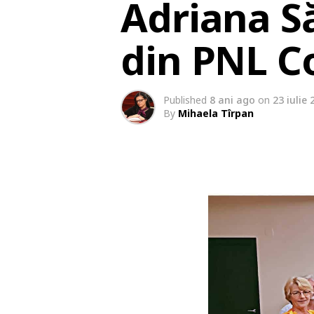
Adriana Să
din PNL C
Published
8 ani ago
on
23 iulie 
By
Mihaela Tîrpan