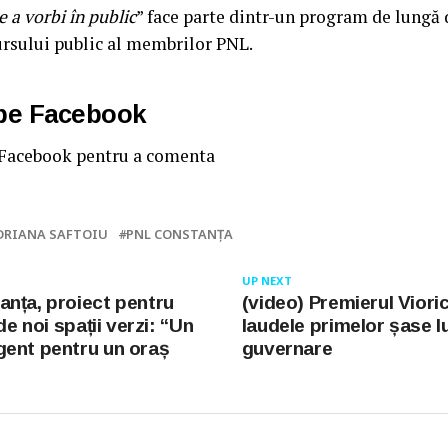
e a vorbi în public
” face parte dintr-un program de lungă 
cursului public al membrilor PNL.
 pe Facebook
 Facebook pentru a comenta
DRIANA SAFTOIU
PNL CONSTANŢA
UP NEXT
nța, proiect pentru
(video) Premierul Viori
 de noi spații verzi: “Un
laudele primelor șase l
ent pentru un oraș
guvernare