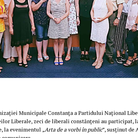
nizației Municipale Constanța a Partidului Național Liber
or Liberale, zeci de liberali constănțeni au participat, l
e, la evenimentul
„Arta de a vorbi în public
”, susținut de 
în comunicare.