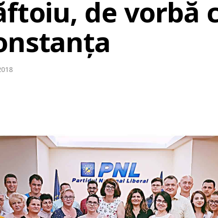
ftoiu, de vorbă 
onstanța
2018