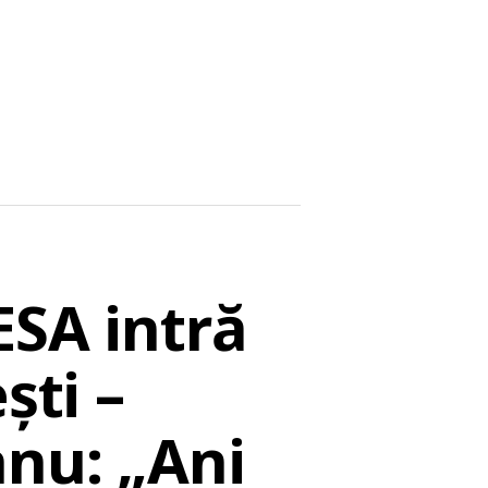
ESA intră
ști –
anu: „Ani