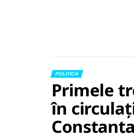
POLITICA
Primele tr
în circula
Constanța