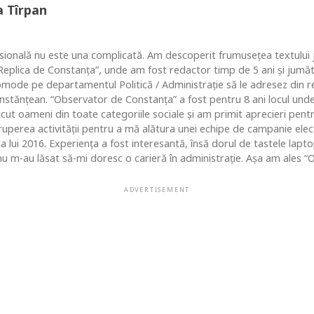
a Tîrpan
ională nu este una complicată. Am descoperit frumusețea textului ju
 “Replica de Constanța”, unde am fost redactor timp de 5 ani și jum
comode pe departamentul Politică / Administrație să le adresez din re
nstănțean. “Observator de Constanța” a fost pentru 8 ani locul un
ut oameni din toate categoriile sociale și am primit aprecieri pentr
ruperea activității pentru a mă alătura unei echipe de campanie ele
ara lui 2016. Experiența a fost interesantă, însă dorul de tastele lap
u m-au lăsat să-mi doresc o carieră în administrație. Așa am ales “O
ADVERTISEMENT