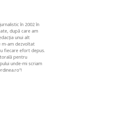
rnalistic în 2002 în
ătate, după care am
dacția unui alt
de m-am dezvoltat
u fiecare efort depus.
ctorală pentru
topului unde-mi scriam
rdinea.ro”!