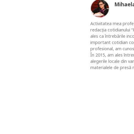
Mihael
Activitatea mea profes
redacția cotidianului
ales ca întrebările in
important cotidian co
profesional, am cunosc
În 2015, am ales între
alegerile locale din v
materialele de presă n