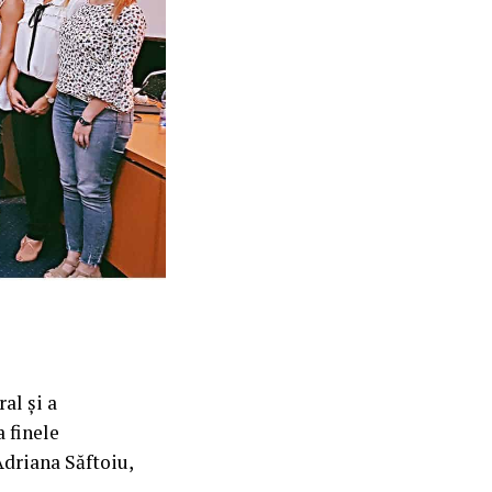
al și a
a finele
Adriana Săftoiu,