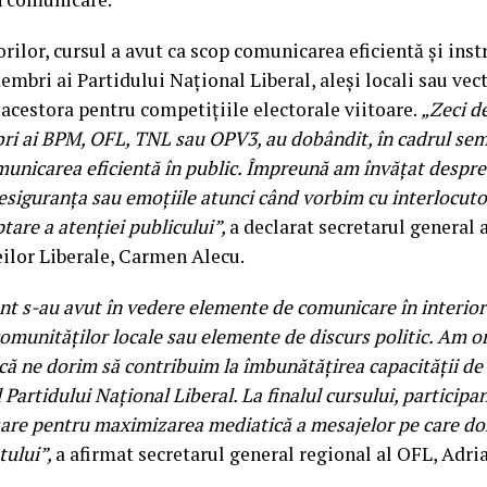
orilor, cursul a avut ca scop comunicarea eficientă și ins
mbri ai Partidului Național Liberal, aleși locali sau vec
 acestora pentru competițiile electorale viitoare.
„Zeci de
i ai BPM, OFL, TNL sau OPV3, au dobândit, în cadrul semi
unicarea eficientă în public. Împreună am învățat despre
siguranța sau emoțiile atunci când vorbim cu interlocutori
tare a atenției publicului”,
a declarat secretarul general 
ilor Liberale, Carmen Alecu.
t s-au avut în vedere elemente de comunicare în interiorul
comunităților locale sau elemente de discurs politic. Am o
ă ne dorim să contribuim la îmbunătățirea capacității de
Partidului Național Liberal. La finalul cursului, participa
are pentru maximizarea mediatică a mesajelor pe care dor
tului”,
a afirmat secretarul general regional al OFL, Ad