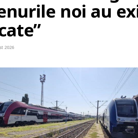
renurile noi au ex
cate”
st 2026