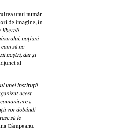
truirea unui număr
tori de imagine, în
 liberali
narului, noțiuni
 cum să ne
i noștri, dar și
adjunct al
 unei instituții
rganizat acest
 comunicare a
nții vor dobândi
esc să le
riana Câmpeanu.