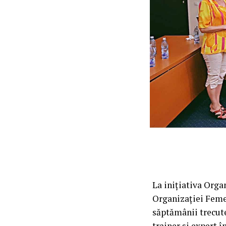
La inițiativa Orga
Organizației Femeil
săptămânii trecut
trainer și expert 