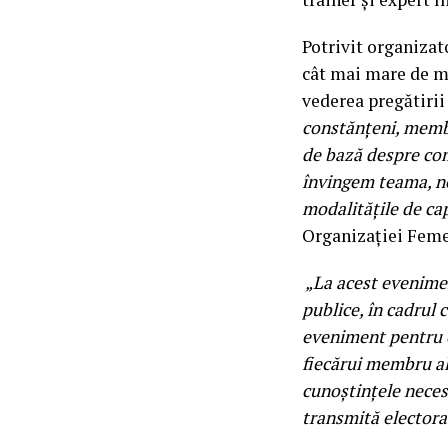
Potrivit organizat
cât mai mare de me
vederea pregătirii
constănțeni, membr
de bază despre com
învingem teama, ne
modalitățile de cap
Organizației Feme
„La acest evenimen
publice, în cadrul 
eveniment pentru c
fiecărui membru al 
cunoștințele neces
transmită electora