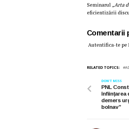
Seminarul
„Arta d
eficientizării dis
Comentarii
Autentifica-te pe
RELATED TOPICS:
A
DON'T MISS
PNL Consta
înființarea
demers urg
bolnav”