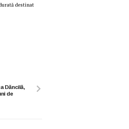
durată destinat
ca Dăncilă,
uni de