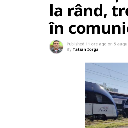
la rând, t
în comuni
Published
11 ore ago
on
5 augu
By
Tatian Iorga