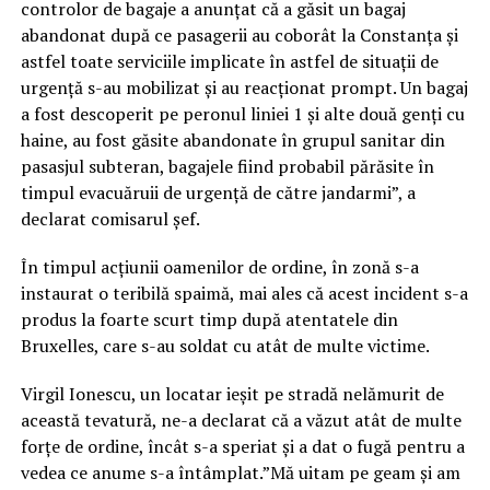
controlor de bagaje a anunțat că a găsit un bagaj
abandonat după ce pasagerii au coborât la Constanța și
astfel toate serviciile implicate în astfel de situații de
urgență s-au mobilizat și au reacționat prompt. Un bagaj
a fost descoperit pe peronul liniei 1 și alte două genți cu
haine, au fost găsite abandonate în grupul sanitar din
pasasjul subteran, bagajele fiind probabil părăsite în
timpul evacuăruii de urgență de către jandarmi”, a
declarat comisarul șef.
În timpul acțiunii oamenilor de ordine, în zonă s-a
instaurat o teribilă spaimă, mai ales că acest incident s-a
produs la foarte scurt timp după atentatele din
Bruxelles, care s-au soldat cu atât de multe victime.
Virgil Ionescu, un locatar ieșit pe stradă nelămurit de
această tevatură, ne-a declarat că a văzut atât de multe
forțe de ordine, încât s-a speriat și a dat o fugă pentru a
vedea ce anume s-a întâmplat.”Mă uitam pe geam și am