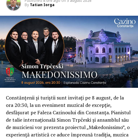
Published
8 ore ago
on
5 august 2026
By
Tatian Iorga
Constănțenii și turiștii sunt invitați pe 8 august, de la
ora 20:30, la un eveniment muzical de excepție,
desfășurat pe Faleza Cazinoului din Constanța. Pianistul
de talie internațională Simon Trpčeski și ansamblul său
de muzicieni vor prezenta proiectul „Makedonissimo”, o
experiență artistică ce aduce împreună tradiția, muzica