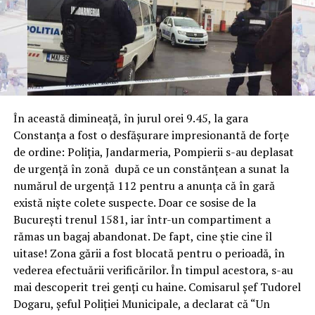
În această dimineață, în jurul orei 9.45, la gara
Constanța a fost o desfășurare impresionantă de forțe
de ordine: Poliția, Jandarmeria, Pompierii s-au deplasat
de urgență în zonă după ce un constănțean a sunat la
numărul de urgență 112 pentru a anunța că în gară
există niște colete suspecte. Doar ce sosise de la
București trenul 1581, iar într-un compartiment a
rămas un bagaj abandonat. De fapt, cine știe cine îl
uitase! Zona gării a fost blocată pentru o perioadă, în
vederea efectuării verificărilor. În timpul acestora, s-au
mai descoperit trei genți cu haine. Comisarul șef Tudorel
Dogaru, șeful Poliției Municipale, a declarat că “Un