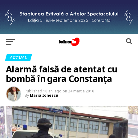
ACTUAL
Alarmă falsă de atentat cu
bombă în gara Constanța
Published
10 ani ago
on
24 martie 2016
By
Maria Ionescu