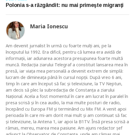
Polonia s-a răzgândit: nu mai primeşte migranţi
Maria Ionescu
Am devenit jurnalist în urmă cu foarte mulţi ani, pe la
începutul lui 1992. Era dificil, pentru că lumea era avidă de
informaţii, iar adunarea acestora presupunea foarte multă
muncă. Redacţia ziarului Telegraf a constituit lansarea mea în
presă, iar viaţa mea personală a devenit extrem de simplă:
lucram de dimineaţa până în cursul nopţii. După vreo 6 ani,
timp în care am început să fac şi televiziune, la TV Neptun,
am decis să plec la subredacţia de Constanţa a ziarului
Naţional. Acela a fost momentul în care am lucrat în paralel în
presa scrisă şi în cea audio, la mai multe posturi de radio,
începând cu Europa FM şi terminând cu Mix FM. A venit apoi
perioada în care mi-am dorit mai mult şi am continuat să fac
şi televiziune, la Antena 1, iar apoi la B1TV. Însă presa scrisă a
rămas, mereu, marea mea pasiune. Am ajuns redactor şef
adjunct la Observator de Constanţa, unde am rămas mai