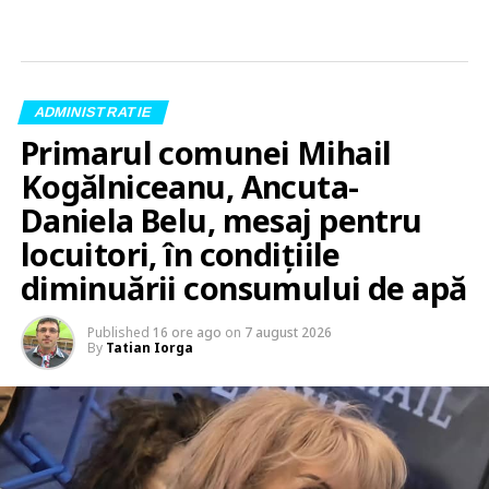
ADMINISTRATIE
Primarul comunei Mihail
Kogălniceanu, Ancuta-
Daniela Belu, mesaj pentru
locuitori, în condițiile
diminuării consumului de apă
Published
16 ore ago
on
7 august 2026
By
Tatian Iorga