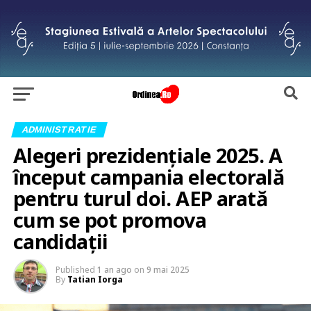
ADMINISTRATIE
Alegeri prezidențiale 2025. A
început campania electorală
pentru turul doi. AEP arată
cum se pot promova
candidații
Published
1 an ago
on
9 mai 2025
By
Tatian Iorga