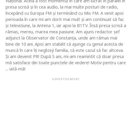
Naţional. Acela a fost momentul în care am lucrat în paralel în
presa scrisă şi în cea audio, la mai multe posturi de radio,
începând cu Europa FM şi terminând cu Mix FM. A venit apoi
perioada în care mi-am dorit mai mult şi am continuat să fac
şi televiziune, la Antena 1, iar apoi la B1TV. Însă presa scrisă a
rămas, mereu, marea mea pasiune. Am ajuns redactor şef
adjunct la Observator de Constanţa, unde am rămas mai
bine de 10 ani. Apoi am stabilit că ajunge cu genul acesta de
muncă în care îţi neglizeji familia, că este cazul să fac altceva.
Şi am devenit PR! După 5 ani, mi-am reamintit că doar presa
mă satisface din toate punctele de vedere! Motiv pentru care
... iată-mă!
ADVERTISEMENT