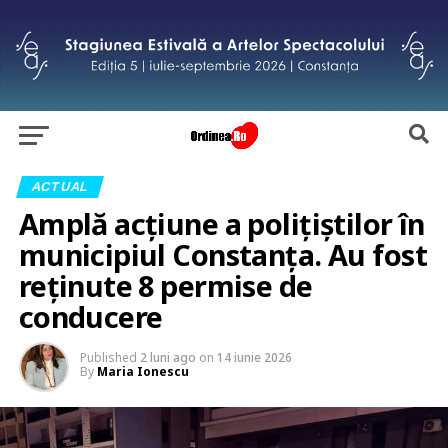
ACTUAL
Amplă acțiune a polițiștilor în
municipiul Constanța. Au fost
reținute 8 permise de
conducere
Published
2 luni ago
on
14 iunie 2026
By
Maria Ionescu