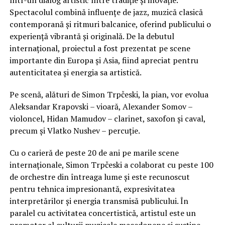
într-un dialog artistic între tradiție și inovație.
Spectacolul combină influențe de jazz, muzică clasică
contemporană și ritmuri balcanice, oferind publicului o
experiență vibrantă și originală. De la debutul
internațional, proiectul a fost prezentat pe scene
importante din Europa și Asia, fiind apreciat pentru
autenticitatea și energia sa artistică.
Pe scenă, alături de Simon Trpčeski, la pian, vor evolua
Aleksandar Krapovski – vioară, Alexander Somov –
violoncel, Hidan Mamudov – clarinet, saxofon și caval,
precum și Vlatko Nushev – percuție.
Cu o carieră de peste 20 de ani pe marile scene
internaționale, Simon Trpčeski a colaborat cu peste 100
de orchestre din întreaga lume și este recunoscut
pentru tehnica impresionantă, expresivitatea
interpretărilor și energia transmisă publicului. În
paralel cu activitatea concertistică, artistul este un