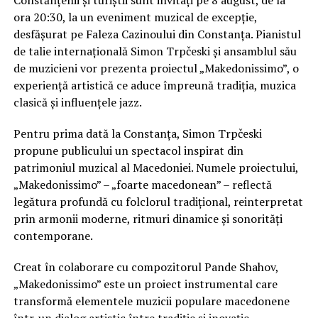
Constănțenii și turiștii sunt invitați pe 8 august, de la
ora 20:30, la un eveniment muzical de excepție,
desfășurat pe Faleza Cazinoului din Constanța. Pianistul
de talie internațională Simon Trpčeski și ansamblul său
de muzicieni vor prezenta proiectul „Makedonissimo”, o
experiență artistică ce aduce împreună tradiția, muzica
clasică și influențele jazz.
Pentru prima dată la Constanța, Simon Trpčeski
propune publicului un spectacol inspirat din
patrimoniul muzical al Macedoniei. Numele proiectului,
„Makedonissimo” – „foarte macedonean” – reflectă
legătura profundă cu folclorul tradițional, reinterpretat
prin armonii moderne, ritmuri dinamice și sonorități
contemporane.
Creat în colaborare cu compozitorul Pande Shahov,
„Makedonissimo” este un proiect instrumental care
transformă elementele muzicii populare macedonene