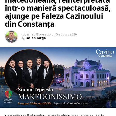
într-o manieră spectaculoasă,
ajunge pe Faleza Cazinoului
din Constanța
Published
8 ore ago
on
5 august 2026
By
Tatian Iorga