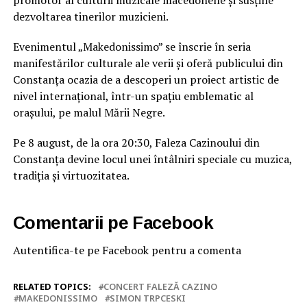
promotor al culturii muzicale macedonene și susține
dezvoltarea tinerilor muzicieni.
Evenimentul „Makedonissimo” se înscrie în seria
manifestărilor culturale ale verii și oferă publicului din
Constanța ocazia de a descoperi un proiect artistic de
nivel internațional, într-un spațiu emblematic al
orașului, pe malul Mării Negre.
Pe 8 august, de la ora 20:30, Faleza Cazinoului din
Constanța devine locul unei întâlniri speciale cu muzica,
tradiția și virtuozitatea.
Comentarii pe Facebook
Autentifica-te pe Facebook pentru a comenta
RELATED TOPICS:
CONCERT FALEZĂ CAZINO
MAKEDONISSIMO
SIMON TRPCESKI