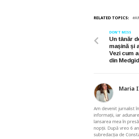
RELATED TOPICS:
A
DON'T MISS
Un tânăr de
mașină și 
Vezi cum a 
din Medgid
Maria 
Am devenit jurnalist în
informaţii, iar adunar
lansarea mea în presă
nopţii. După vreo 6 an
subredacţia de Constan