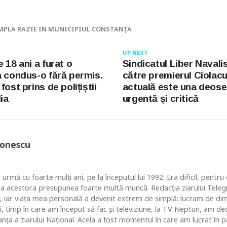
MPLA RAZIE IN MUNICIPIUL CONSTANȚA
UP NEXT
 18 ani a furat o
Sindicatul Liber Navalist
a condus-o fără permis.
către premierul Ciolacu
fost prins de polițiștii
actuală este una deose
ia
urgentă și critică
Ionescu
 urmă cu foarte mulţi ani, pe la începutul lui 1992. Era dificil, pentr
ea acestora presupunea foarte multă muncă. Redacţia ziarului Telegr
, iar viaţa mea personală a devenit extrem de simplă: lucram de dim
i, timp în care am început să fac şi televiziune, la TV Neptun, am dec
ţa a ziarului Naţional. Acela a fost momentul în care am lucrat în pa