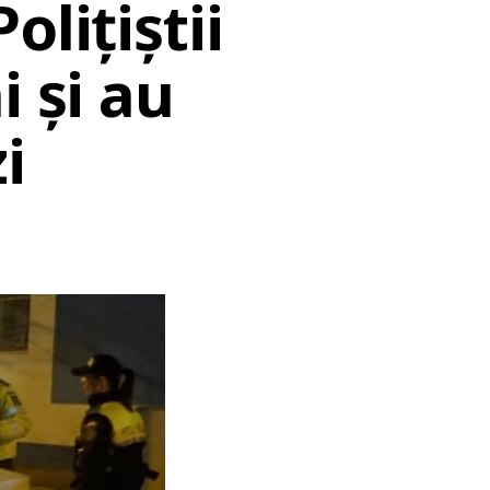
lițiștii
i și au
i