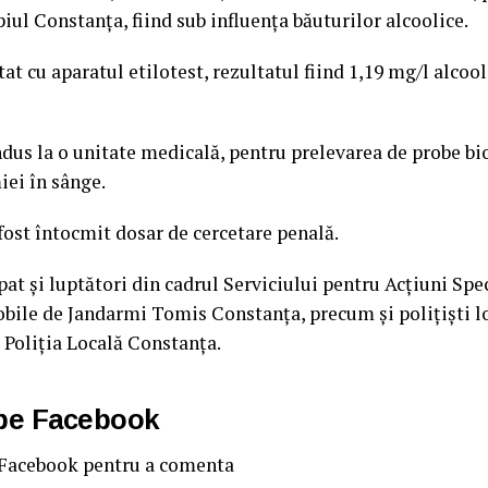
ul Constanța, fiind sub influența băuturilor alcoolice.
tat cu aparatul etilotest, rezultatul fiind 1,19 mg/l alcool
ondus la o unitate medicală, pentru prelevarea de probe bi
iei în sânge.
 fost întocmit dosar de cercetare penală.
ipat și luptători din cadrul Serviciului pentru Acțiuni Spe
bile de Jandarmi Tomis Constanța, precum și polițiști lo
 Poliția Locală Constanța.
 pe Facebook
 Facebook pentru a comenta