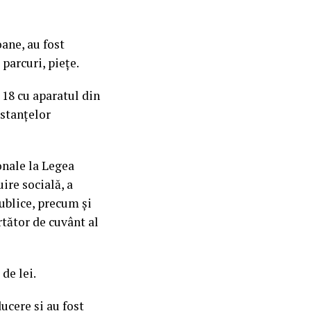
oane, au fost
 parcuri, piețe.
 18 cu aparatul din
bstanțelor
onale la Legea
ire socială, a
publice, precum și
rtător de cuvânt al
de lei.
ucere și au fost