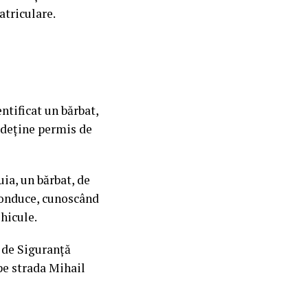
atriculare.
entificat un bărbat,
 deține permis de
ia, un bărbat, de
 conduce, cunoscând
hicule.
l de Siguranță
 pe strada Mihail