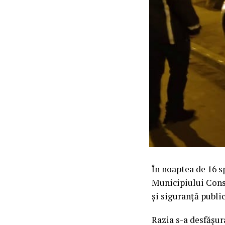
În noaptea de 16 sp
Municipiului Cons
și siguranță publi
Razia s-a desfășu