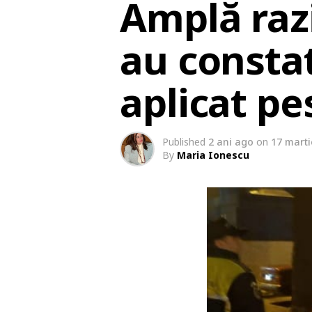
Amplă razi
au constat
aplicat p
Published
2 ani ago
on
17 marti
By
Maria Ionescu