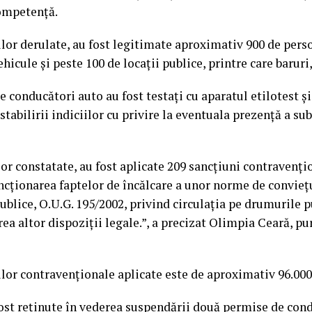
competență.
ților derulate, au fost legitimate aproximativ 900 de pers
ehicule și peste 100 de locații publice, printre care baruri,
 conducători auto au fost testați cu aparatul etilotest și
stabilirii indiciilor cu privire la eventuala prezență a su
or constatate, au fost aplicate 209 sancțiuni contravenți
ncționarea faptelor de încălcare a unor norme de conviețu
 publice, O.U.G. 195/2002, privind circulația pe drumurile 
ea altor dispoziții legale.”, a precizat Olimpia Ceară, pu
lor contravenționale aplicate este de aproximativ 96.000 
st reținute în vederea suspendării două permise de cond