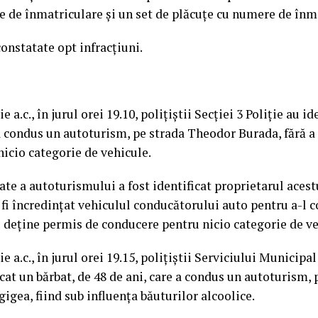
ate de înmatriculare și un set de plăcuțe cu numere de înm
constatate opt infracțiuni.
 a.c., în jurul orei 19.10, polițiștii Secției 3 Poliție au id
 a condus un autoturism, pe strada Theodor Burada, fără a
icio categorie de vehicule.
ate a autoturismului a fost identificat proprietarul acestu
ar fi încredințat vehiculul conducătorului auto pentru a-l
u deține permis de conducere pentru nicio categorie de ve
e a.c., în jurul orei 19.15, polițiștii Serviciului Municipa
icat un bărbat, de 48 de ani, care a condus un autoturism,
igea, fiind sub influența băuturilor alcoolice.