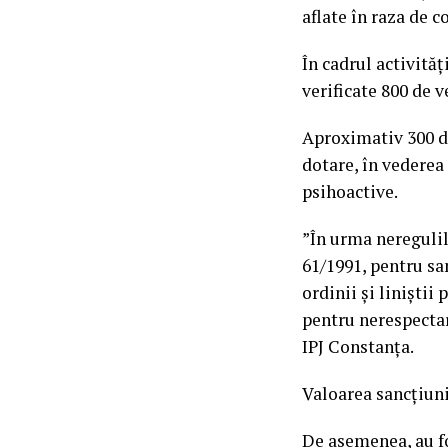
aflate în raza de 
În cadrul activită
verificate 800 de v
Aproximativ 300 de
dotare, în vederea 
psihoactive.
”În urma neregulil
61/1991, pentru sa
ordinii și liniștii
pentru nerespectar
IPJ Constanța.
Valoarea sancțiuni
De asemenea, au fo