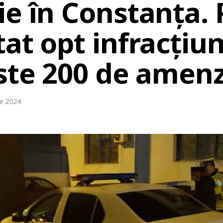
e în Constanța. Po
at opt infracțiun
este 200 de amenz
e 2024