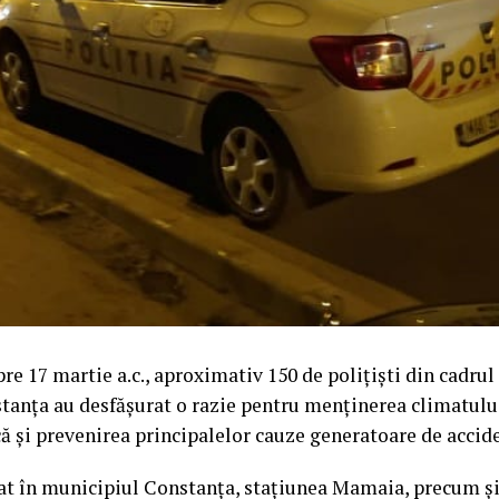
re 17 martie a.c., aproximativ 150 de polițiști din cadrul 
tanța au desfășurat o razie pentru menținerea climatulu
că și prevenirea principalelor cauze generatoare de accide
rat în municipiul Constanța, stațiunea Mamaia, precum ș