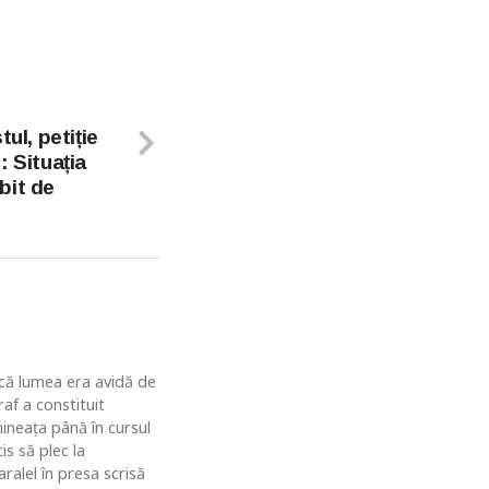
ul, petiție
: Situația
bit de
u că lumea era avidă de
af a constituit
ineaţa până în cursul
is să plec la
ralel în presa scrisă