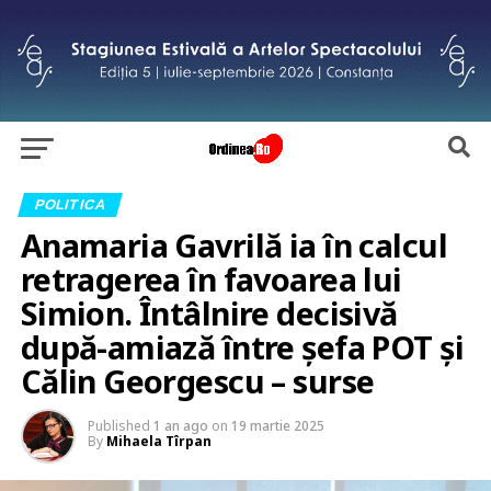
POLITICA
Anamaria Gavrilă ia în calcul
retragerea în favoarea lui
Simion. Întâlnire decisivă
după-amiază între șefa POT și
Călin Georgescu – surse
Published
1 an ago
on
19 martie 2025
By
Mihaela Tîrpan