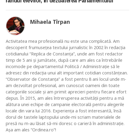
rândul elevilor, în dezbaterea Parlamentului
Mihaela Tîrpan
Activitatea mea profesională nu este una complicată. Am
descoperit frumusețea textului jurnalistic în 2002 în redacția
cotidianului “Replica de Constanța”, unde am fost redactor
timp de 5 ani și jumătate, după care am ales ca întrebările
incomode pe departamentul Politică / Administrație să le
adresez din redacția unui alt important cotidian constănțean.
“Observator de Constanța” a fost pentru 8 ani locul unde m-
am dezvoltat profesional, am cunoscut oameni din toate
categoriile sociale și am primit aprecieri pentru fiecare efort
depus. În 2015, am ales întreruperea activității pentru a mă
alătura unei echipe de campanie electorală pentru alegerile
locale din vara lui 2016. Experiența a fost interesantă, însă
dorul de tastele laptopului unde-mi scriam materialele de
presă nu m-au lăsat să-mi doresc o carieră în administrație.
Așa am ales “Ordinea.ro”!