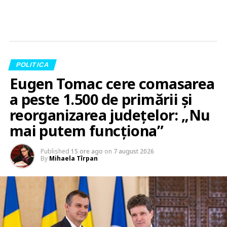
POLITICA
Eugen Tomac cere comasarea
a peste 1.500 de primării și
reorganizarea județelor: „Nu
mai putem funcționa”
Published
15 ore ago
on
7 august 2026
By
Mihaela Tîrpan