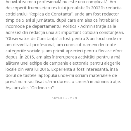
Activitatea mea profesională nu este una complicată. Am
descoperit frumusețea textului jurnalistic în 2002 în redacția
cotidianului “Replica de Constanța”, unde am fost redactor
timp de 5 ani și jumătate, după care am ales ca întrebările
incomode pe departamentul Politică / Administrație să le
adresez din redacția unui alt important cotidian constănțean.
“Observator de Constanța” a fost pentru 8 ani locul unde m-
am dezvoltat profesional, am cunoscut oameni din toate
categoriile sociale și am primit aprecieri pentru fiecare efort
depus. În 2015, am ales întreruperea activității pentru a mă
alătura unei echipe de campanie electorală pentru alegerile
locale din vara lui 2016. Experiența a fost interesantă, însă
dorul de tastele laptopului unde-mi scriam materialele de
presă nu m-au lăsat să-mi doresc o carieră în administrație.
Așa am ales “Ordinea.ro”!
ADVERTISEMENT