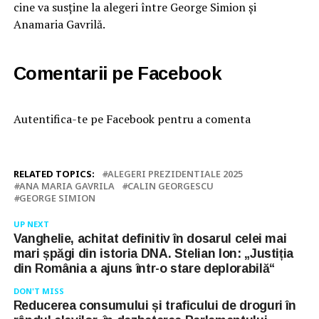
cine va susține la alegeri între George Simion și
Anamaria Gavrilă.
Comentarii pe Facebook
Autentifica-te pe Facebook pentru a comenta
RELATED TOPICS:
ALEGERI PREZIDENTIALE 2025
ANA MARIA GAVRILA
CALIN GEORGESCU
GEORGE SIMION
UP NEXT
Vanghelie, achitat definitiv în dosarul celei mai
mari șpăgi din istoria DNA. Stelian Ion: „Justiția
din România a ajuns într-o stare deplorabilă“
DON'T MISS
Reducerea consumului și traficului de droguri în