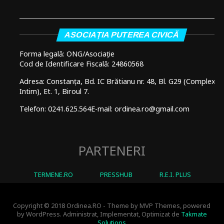
ASOCIAȚIA PUTEREA CIVICĂ
Forma legală: ONG/Asociație
Cod de Identificare Fiscală: 24860568
Adresa: Constanța, Bd. IC Brătianu nr. 48, Bl. G29 (Complex
Intim), Et. 1, Biroul 7.
Telefon: 0241.625.564
E-mail: ordinea.ro@gmail.com
PARTENERI
TERMENE.RO
PRESSHUB
R.E.I. PLUS
Copyright © 2018 Ordinea.RO - Theme by MVP Themes, powered
by WordPress. Administrat, Implementat, Optimizat de
Takmate
Solutions