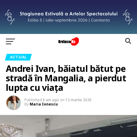
ACTUAL
Andrei Ivan, băiatul bătut pe
stradă în Mangalia, a pierdut
lupta cu viaţa
Published
6 ani ago
on
12 martie 2020
By
Maria Ionescu