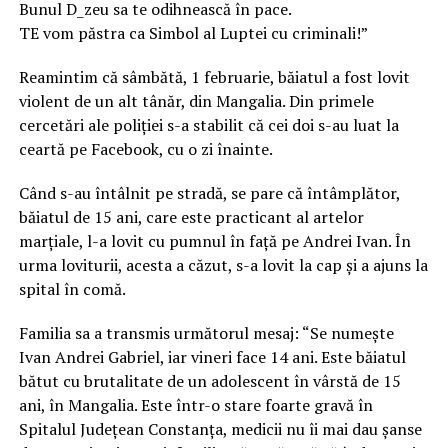
Bunul D_zeu sa te odihnească în pace.
TE vom păstra ca Simbol al Luptei cu criminali!”
Reamintim că sâmbătă, 1 februarie, băiatul a fost lovit
violent de un alt tânăr, din Mangalia. Din primele
cercetări ale poliţiei s-a stabilit că cei doi s-au luat la
ceartă pe Facebook, cu o zi înainte.
Când s-au întâlnit pe stradă, se pare că întâmplător,
băiatul de 15 ani, care este practicant al artelor
marţiale, l-a lovit cu pumnul în față pe Andrei Ivan. În
urma loviturii, acesta a căzut, s-a lovit la cap și a ajuns la
spital în comă.
Familia sa a transmis următorul mesaj: “Se numește
Ivan Andrei Gabriel, iar vineri face 14 ani. Este băiatul
bătut cu brutalitate de un adolescent în vârstă de 15
ani, în Mangalia. Este într-o stare foarte gravă în
Spitalul Județean Constanța, medicii nu îi mai dau șanse