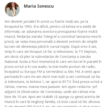
Maria Ionescu
Am devenit jurnalist în urmă cu foarte mulţi ani, pe la
începutul lui 1992. Era dificil, pentru că lumea era avidă de
informaţii, iar adunarea acestora presupunea foarte multă
muncă. Redacţia ziarului Telegraf a constituit lansarea mea în
presă, iar viaţa mea personală a devenit extrem de simplă:
lucram de dimineaţa până în cursul nopţii. După vreo 6 ani,
timp în care am început să fac şi televiziune, la TV Neptun,
am decis să plec la subredacţia de Constanţa a ziarului
Naţional. Acela a fost momentul în care am lucrat în paralel în
presa scrisă şi în cea audio, la mai multe posturi de radio,
începând cu Europa FM şi terminând cu Mix FM. A venit apoi
perioada în care mi-am dorit mai mult şi am continuat să fac
şi televiziune, la Antena 1, iar apoi la B1TV. Însă presa scrisă a
rămas, mereu, marea mea pasiune. Am ajuns redactor şef
adjunct la Observator de Constanţa, unde am rămas mai
bine de 10 ani. Apoi am stabilit că ajunge cu genul acesta de
muncă în care îţi neglizeji familia, că este cazul să fac altceva.
Şi am devenit PR! După 5 ani, mi-am reamintit că doar presa