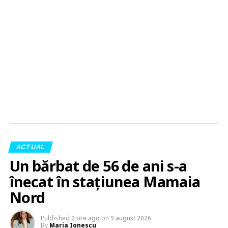
ACTUAL
Un bărbat de 56 de ani s-a
înecat în stațiunea Mamaia
Nord
Published
2 ore ago
on
9 august 2026
By
Maria Ionescu