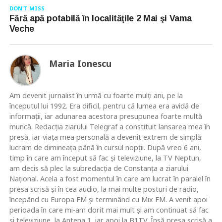
DON'T MISS
Fără apă potabilă în localităţile 2 Mai şi Vama
Veche
Maria Ionescu
Am devenit jurnalist în urmă cu foarte mulţi ani, pe la
începutul lui 1992. Era dificil, pentru că lumea era avidă de
informaţii, iar adunarea acestora presupunea foarte multă
muncă. Redacţia ziarului Telegraf a constituit lansarea mea în
presă, iar viaţa mea personală a devenit extrem de simplă:
lucram de dimineaţa până în cursul nopţii. După vreo 6 ani,
timp în care am început să fac şi televiziune, la TV Neptun,
am decis să plec la subredacţia de Constanţa a ziarului
Naţional. Acela a fost momentul în care am lucrat în paralel în
presa scrisă şi în cea audio, la mai multe posturi de radio,
începând cu Europa FM şi terminând cu Mix FM. A venit apoi
perioada în care mi-am dorit mai mult şi am continuat să fac
şi televiziune, la Antena 1, iar apoi la B1TV. Însă presa scrisă a