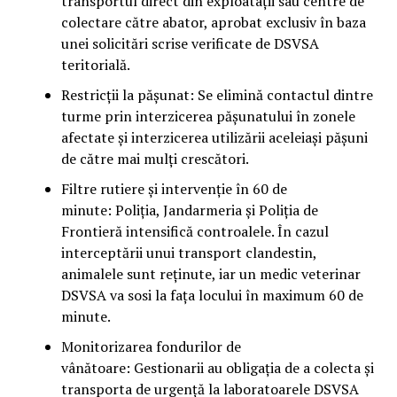
transportul direct din exploatații sau centre de
colectare către abator, aprobat exclusiv în baza
unei solicitări scrise verificate de DSVSA
teritorială.
Restricții la pășunat: Se elimină contactul dintre
turme prin interzicerea pășunatului în zonele
afectate și interzicerea utilizării aceleiași pășuni
de către mai mulți crescători.
Filtre rutiere și intervenție în 60 de
minute: Poliția, Jandarmeria și Poliția de
Frontieră intensifică controalele. În cazul
interceptării unui transport clandestin,
animalele sunt reținute, iar un medic veterinar
DSVSA va sosi la fața locului în maximum 60 de
minute.
Monitorizarea fondurilor de
vânătoare: Gestionarii au obligația de a colecta și
transporta de urgență la laboratoarele DSVSA