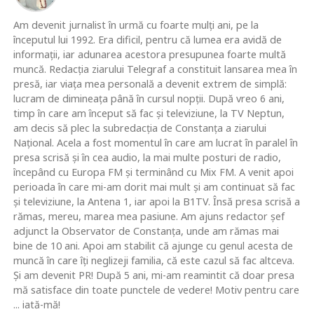
Am devenit jurnalist în urmă cu foarte mulţi ani, pe la
începutul lui 1992. Era dificil, pentru că lumea era avidă de
informaţii, iar adunarea acestora presupunea foarte multă
muncă. Redacţia ziarului Telegraf a constituit lansarea mea în
presă, iar viaţa mea personală a devenit extrem de simplă:
lucram de dimineaţa până în cursul nopţii. După vreo 6 ani,
timp în care am început să fac şi televiziune, la TV Neptun,
am decis să plec la subredacţia de Constanţa a ziarului
Naţional. Acela a fost momentul în care am lucrat în paralel în
presa scrisă şi în cea audio, la mai multe posturi de radio,
începând cu Europa FM şi terminând cu Mix FM. A venit apoi
perioada în care mi-am dorit mai mult şi am continuat să fac
şi televiziune, la Antena 1, iar apoi la B1TV. Însă presa scrisă a
rămas, mereu, marea mea pasiune. Am ajuns redactor şef
adjunct la Observator de Constanţa, unde am rămas mai
bine de 10 ani. Apoi am stabilit că ajunge cu genul acesta de
muncă în care îţi neglizeji familia, că este cazul să fac altceva.
Şi am devenit PR! După 5 ani, mi-am reamintit că doar presa
mă satisface din toate punctele de vedere! Motiv pentru care
... iată-mă!