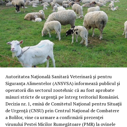
Autoritatea Națională Sanitară Veterinară și pentru
Siguranța Alimentelor (ANSVSA) informează publicul și
operatorii din sectorul zootehnic că au fost aprobate
măsuri stricte de urgență pe întreg teritoriul României.
Decizia nr. 1, emisă de Comitetul Național pentru Situații
de Urgență (CNSU) prin Centrul Național de Combatere
a Bolilor, vine ca urmare a confirmării prezenței
virusului Pestei Micilor Rumegătoare (PMR) la ovinele