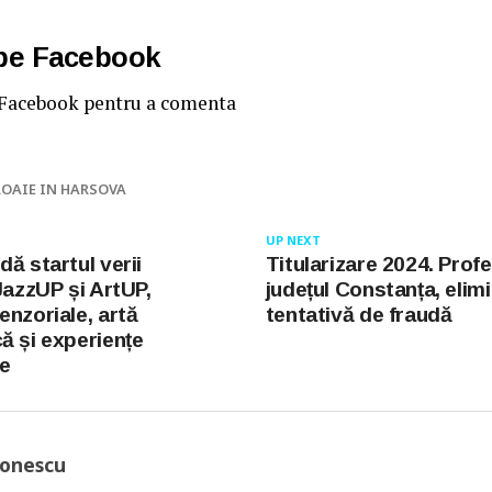
 pe Facebook
 Facebook pentru a comenta
LOAIE IN HARSOVA
UP NEXT
ă startul verii
Titularizare 2024. Prof
JazzUP și ArtUP,
județul Constanța, elim
enzoriale, artă
tentativă de fraudă
ă și experiențe
e
Ionescu