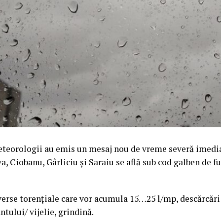
meteorologii au emis un mesaj nou de vreme severă imedia
a, Ciobanu, Gârliciu și Saraiu se află sub cod galben de f
erse torențiale care vor acumula 15…25 l/mp, descărcări 
ântului/ vijelie, grindină.