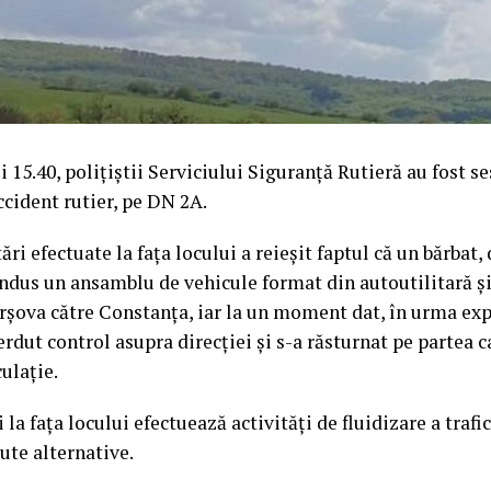
ei 15.40, polițiștii Serviciului Siguranță Rutieră au fost se
cident rutier, pe DN 2A.
ri efectuate la fața locului a reieșit faptul că un bărbat, 
ondus un ansamblu de vehicule format din autoutilitară 
șova către Constanța, iar la un moment dat, în urma exp
erdut control asupra direcției și s-a răsturnat pe partea 
culație.
i la fața locului efectuează activități de fluidizare a trafic
rute alternative.