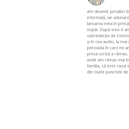
Am devenit jurnalist în
informaţii, iar adunar
lansarea mea în presă
nopţii. După vreo 6 an
subredacţia de Constan
şi în cea audio, la ma
perioada în care mi-am
presa scrisă a rămas,
unde am rămas mai bine
familia, că este cazul
din toate punctele de 