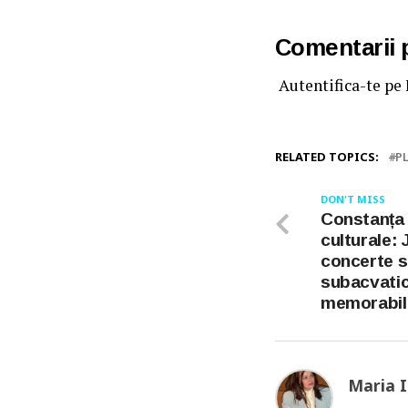
Comentarii
Autentifica-te pe
RELATED TOPICS:
P
DON'T MISS
Constanța d
culturale: 
concerte s
subacvatic
memorabil
Maria 