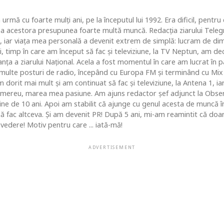
 urmă cu foarte mulţi ani, pe la începutul lui 1992. Era dificil, pentr
ea acestora presupunea foarte multă muncă. Redacţia ziarului Telegr
, iar viaţa mea personală a devenit extrem de simplă: lucram de dim
i, timp în care am început să fac şi televiziune, la TV Neptun, am dec
ţa a ziarului Naţional. Acela a fost momentul în care am lucrat în pa
i multe posturi de radio, începând cu Europa FM şi terminând cu Mix
 dorit mai mult şi am continuat să fac şi televiziune, la Antena 1, ia
 mereu, marea mea pasiune. Am ajuns redactor şef adjunct la Obse
 de 10 ani. Apoi am stabilit că ajunge cu genul acesta de muncă în c
 să fac altceva. Şi am devenit PR! După 5 ani, mi-am reamintit că do
vedere! Motiv pentru care ... iată-mă!
ADVERTISEMENT