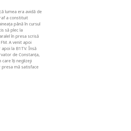
u că lumea era avidă de
af a constituit
ineaţa până în cursul
is să plec la
ralel în presa scrisă
 FM. A venit apoi
r apoi la B1TV. Însă
rvator de Constanţa,
are îţi neglizeji
ar presa mă satisface