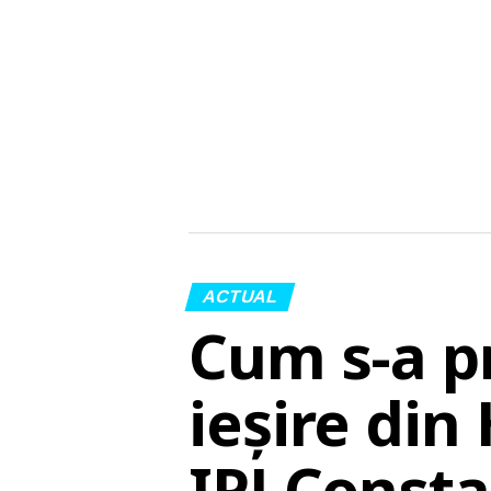
ACTUAL
Cum s-a p
ieșire din
IPJ Const