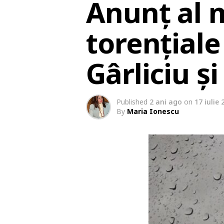
Anunț al 
torențiale
Gârliciu și
Published
2 ani ago
on
17 iulie 
By
Maria Ionescu