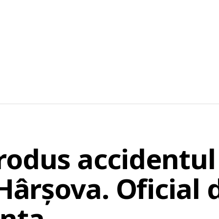
rodus accidentul 
 Hârșova. Oficial 
anța