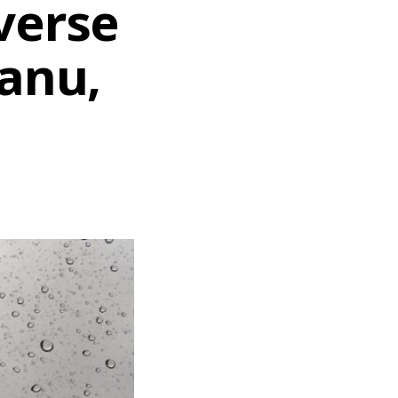
verse
banu,