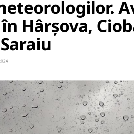
meteorologilor. A
 în Hârșova, Cio
 Saraiu
2024