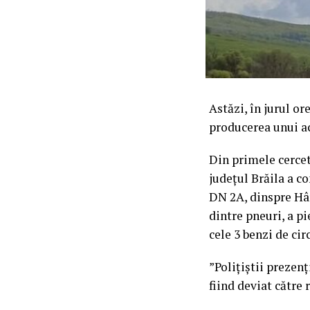
Astăzi, în jurul or
producerea unui ac
Din primele cercetă
județul Brăila a c
DN 2A, dinspre Hâr
dintre pneuri, a pi
cele 3 benzi de cir
”Polițiștii prezenț
fiind deviat către 