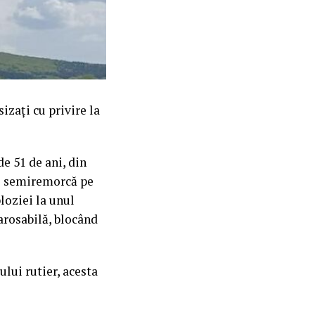
sizați cu privire la
de 51 de ani, din
și semiremorcă pe
loziei la unul
carosabilă, blocând
ului rutier, acesta