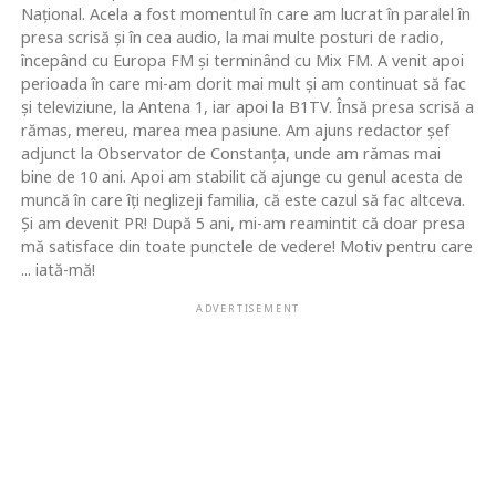
Naţional. Acela a fost momentul în care am lucrat în paralel în
presa scrisă şi în cea audio, la mai multe posturi de radio,
începând cu Europa FM şi terminând cu Mix FM. A venit apoi
perioada în care mi-am dorit mai mult şi am continuat să fac
şi televiziune, la Antena 1, iar apoi la B1TV. Însă presa scrisă a
rămas, mereu, marea mea pasiune. Am ajuns redactor şef
adjunct la Observator de Constanţa, unde am rămas mai
bine de 10 ani. Apoi am stabilit că ajunge cu genul acesta de
muncă în care îţi neglizeji familia, că este cazul să fac altceva.
Şi am devenit PR! După 5 ani, mi-am reamintit că doar presa
mă satisface din toate punctele de vedere! Motiv pentru care
... iată-mă!
ADVERTISEMENT