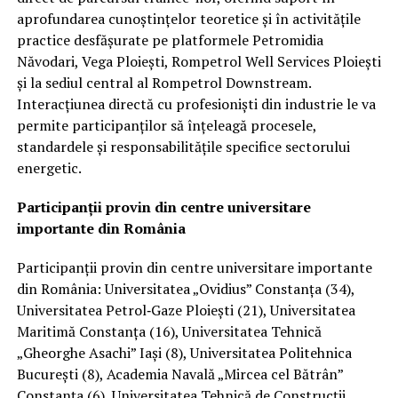
aprofundarea cunoștințelor teoretice și în activitățile
practice desfășurate pe platformele Petromidia
Năvodari, Vega Ploiești, Rompetrol Well Services Ploiești
și la sediul central al Rompetrol Downstream.
Interacțiunea directă cu profesioniști din industrie le va
permite participanților să înțeleagă procesele,
standardele și responsabilitățile specifice sectorului
energetic.
Participanții provin din centre universitare
importante din România
Participanții provin din centre universitare importante
din România: Universitatea „Ovidius” Constanța (34),
Universitatea Petrol‑Gaze Ploiești (21), Universitatea
Maritimă Constanța (16), Universitatea Tehnică
„Gheorghe Asachi” Iași (8), Universitatea Politehnica
București (8), Academia Navală „Mircea cel Bătrân”
Constanța (6), Universitatea Tehnică de Construcții