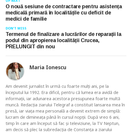
UP NEXT
O nouă sesiune de contractare pentru asistența
medicală primară în localitățile cu deficit de
medici de familie
DON'T MISS
Termenul de finalizare a lucrărilor de reparații la
podul din apropierea localității Crucea,
PRELUNGIT din nou
Maria Ionescu
Am devenit jurnalist în urmă cu foarte mulţi ani, pe la
începutul lui 1992. Era dificil, pentru că lumea era avidă de
informaţii, iar adunarea acestora presupunea foarte multă
muncă. Redacţia ziarului Telegraf a constituit lansarea mea în
presă, iar viaţa mea personală a devenit extrem de simplă:
lucram de dimineaţa până în cursul nopţii. După vreo 6 ani,
timp în care am început să fac şi televiziune, la TV Neptun,
am decis să plec la subredacţia de Constanţa a ziarului