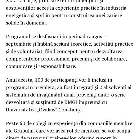
XXVI-a ediție, prin care oferă studenților și
absolvenților acces la experiențe practice în industria
energetică și sprijin pentru construirea unei cariere
solide în domeniu.
Programul se desfășoară în perioada august –
septembrie și îmbină sesiuni teoretice, activități practice
și de voluntariat, fiind conceput pentru dezvoltarea
competențelor profesionale, precum și de colaborare,
comunicare și responsabilizare.
Anul acesta, 100 de participanți vor fi incluși în
program. În premieră, au fost integrați și 2 absolvenți ai
sistemului de învățământ dual, proveniți dintr-o serie
dezvoltată și susținută de KMGI împreună cu
Universitatea „Ovidius” Constanța.
Peste 60 de colegi cu experiență din companiile membre
ale Grupului, care vor avea rol de mentori, se vor ocupa
direct de parcursul trainee-ilor, oferind suport în