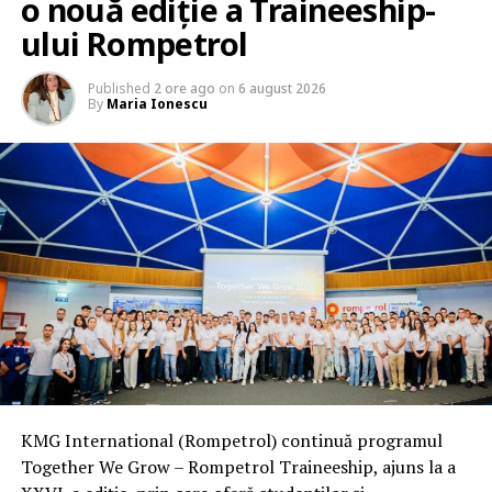
o nouă ediție a Traineeship-
ului Rompetrol
Published
2 ore ago
on
6 august 2026
By
Maria Ionescu
KMG International (Rompetrol) continuă programul
Together We Grow – Rompetrol Traineeship, ajuns la a