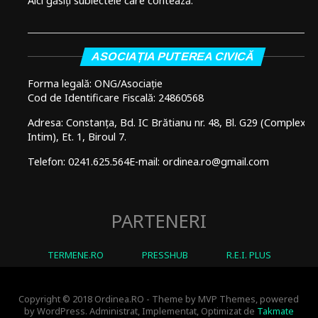
Aici găsiți subiectele care contează.
ASOCIAȚIA PUTEREA CIVICĂ
Forma legală: ONG/Asociație
Cod de Identificare Fiscală: 24860568
Adresa: Constanța, Bd. IC Brătianu nr. 48, Bl. G29 (Complex
Intim), Et. 1, Biroul 7.
Telefon: 0241.625.564
E-mail: ordinea.ro@gmail.com
PARTENERI
TERMENE.RO
PRESSHUB
R.E.I. PLUS
Copyright © 2018 Ordinea.RO - Theme by MVP Themes, powered
by WordPress. Administrat, Implementat, Optimizat de
Takmate