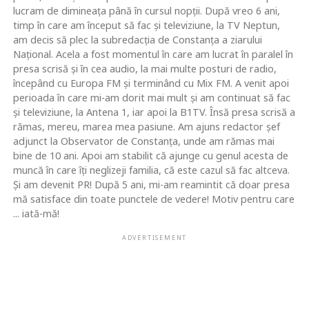
lucram de dimineaţa până în cursul nopţii. După vreo 6 ani,
timp în care am început să fac şi televiziune, la TV Neptun,
am decis să plec la subredacţia de Constanţa a ziarului
Naţional. Acela a fost momentul în care am lucrat în paralel în
presa scrisă şi în cea audio, la mai multe posturi de radio,
începând cu Europa FM şi terminând cu Mix FM. A venit apoi
perioada în care mi-am dorit mai mult şi am continuat să fac
şi televiziune, la Antena 1, iar apoi la B1TV. Însă presa scrisă a
rămas, mereu, marea mea pasiune. Am ajuns redactor şef
adjunct la Observator de Constanţa, unde am rămas mai
bine de 10 ani. Apoi am stabilit că ajunge cu genul acesta de
muncă în care îţi neglizeji familia, că este cazul să fac altceva.
Şi am devenit PR! După 5 ani, mi-am reamintit că doar presa
mă satisface din toate punctele de vedere! Motiv pentru care
... iată-mă!
ADVERTISEMENT