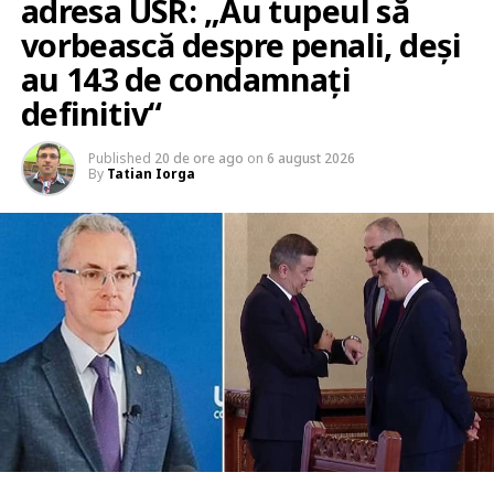
adresa USR: „Au tupeul să
vorbească despre penali, deși
au 143 de condamnați
definitiv“
Published
20 de ore ago
on
6 august 2026
By
Tatian Iorga