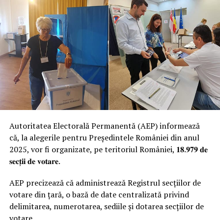
Autoritatea Electorală Permanentă (AEP) informează
că, la alegerile pentru Președintele României din anul
2025, vor fi organizate, pe teritoriul României, 𝟏𝟖.𝟗𝟕𝟗 𝐝𝐞
𝐬𝐞𝐜𝐭̦𝐢𝐢 𝐝𝐞 𝐯𝐨𝐭𝐚𝐫𝐞.
AEP precizează că administrează Registrul secțiilor de
votare din țară, o bază de date centralizată privind
delimitarea, numerotarea, sediile și dotarea secțiilor de
votare.