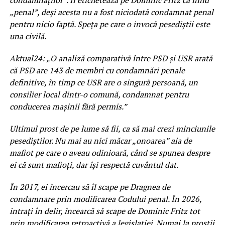
„penal”, deși acesta nu a fost niciodată condamnat penal
pentru nicio faptă. Speța pe care o invocă pesediștii este
una civilă.
Aktual24: „O analiză comparativă între PSD și USR arată
că PSD are 143 de membri cu condamnări penale
definitive, în timp ce USR are o singură persoană, un
consilier local dintr-o comună, condamnat pentru
conducerea mașinii fără permis.”
Ultimul prost de pe lume să fii, ca să mai crezi minciunile
pesediștilor. Nu mai au nici măcar „onoarea” aia de
mafiot pe care o aveau odinioară, când se spunea despre
ei că sunt mafioți, dar își respectă cuvântul dat.
În 2017, ei încercau să îl scape pe Dragnea de
condamnare prin modificarea Codului penal. În 2026,
intrați în delir, încearcă să scape de Dominic Fritz tot
prin modificarea retroactivă a legislației. Numai la prostii