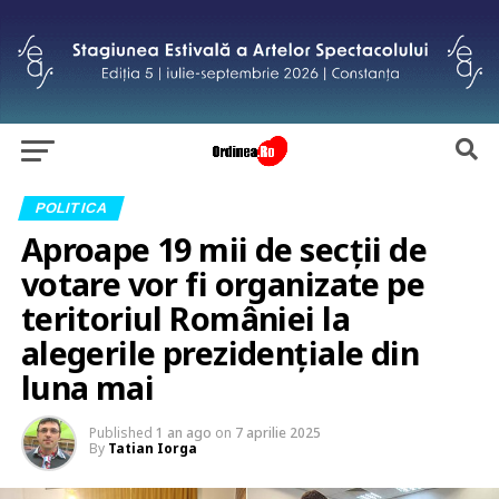
POLITICA
Aproape 19 mii de secții de
votare vor fi organizate pe
teritoriul României la
alegerile prezidențiale din
luna mai
Published
1 an ago
on
7 aprilie 2025
By
Tatian Iorga