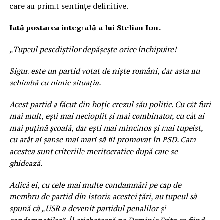
care au primit sentințe definitive.
Iată postarea integrală a lui Stelian Ion:
„Tupeul pesediștilor depășește orice închipuire!
Sigur, este un partid votat de niște români, dar asta nu
schimbă cu nimic situația.
Acest partid a făcut din hoție crezul său politic. Cu cât furi
mai mult, ești mai necioplit și mai combinator, cu cât ai
mai puțină școală, dar ești mai mincinos și mai tupeist,
cu atât ai șanse mai mari să fii promovat în PSD. Cam
acestea sunt criteriile meritocratice după care se
ghidează.
Adică ei, cu cele mai multe condamnări pe cap de
membru de partid din istoria acestei țări, au tupeul să
spună că „USR a devenit partidul penalilor și
condamnaților”. Îl etichetează pe Dominic Fritz ca fiind