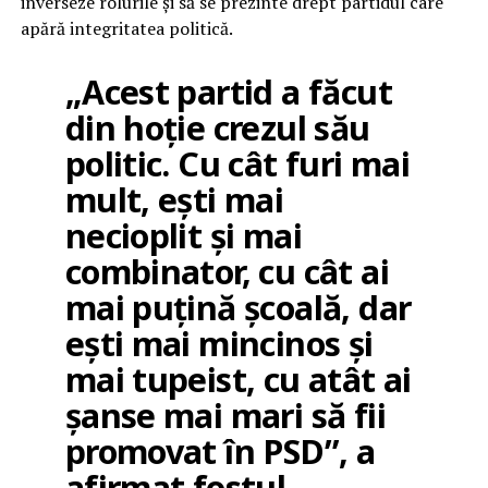
inverseze rolurile și să se prezinte drept partidul care
apără integritatea politică.
„Acest partid a făcut
din hoție crezul său
politic. Cu cât furi mai
mult, ești mai
necioplit și mai
combinator, cu cât ai
mai puțină școală, dar
ești mai mincinos și
mai tupeist, cu atât ai
șanse mai mari să fii
promovat în PSD”, a
afirmat fostul