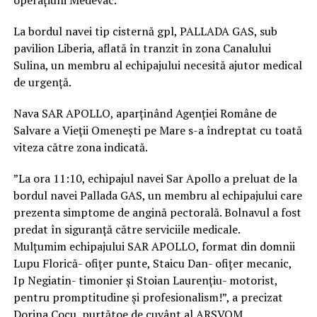
La bordul navei tip cisternă gpl, PALLADA GAS, sub
pavilion Liberia, aflată în tranzit în zona Canalului
Sulina, un membru al echipajului necesită ajutor medical
de urgență.
Nava SAR APOLLO, aparținând Agenției Române de
Salvare a Vieții Omenești pe Mare s-a îndreptat cu toată
viteza către zona indicată.
”La ora 11:10, echipajul navei Sar Apollo a preluat de la
bordul navei Pallada GAS, un membru al echipajului care
prezenta simptome de angină pectorală. Bolnavul a fost
predat în siguranță către serviciile medicale.
Mulțumim echipajului SAR APOLLO, format din domnii
Lupu Florică- ofițer punte, Staicu Dan- ofițer mecanic,
Ip Negiatin- timonier și Stoian Laurențiu- motorist,
pentru promptitudine și profesionalism!”, a precizat
Dorina Cocu, purtătoe de cuvânt al ARSVOM.