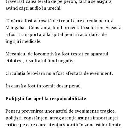
traversat calea ferată de pe peron, fără a se asigura,
având căști audio în urechi.
Tânăra a fost acroșată de trenul care circula pe ruta
Mangalia – Constanța, fiind proiectată sub tren. Aceasta
a fost transportată la spital pentru acordarea de
îngrijiri medicale.
Mecanicul de locomotivă a fost testat cu aparatul
etilotest, rezultatul fiind negativ.
Circulația feroviară nu a fost afectată de eveniment.
În cauză a fost întocmit dosar penal.
Polițiștii fac apel la responsabilitate
Pentru prevenirea unor astfel de evenimente tragice,
polițiștii constănțeni atrag atenția asupra importanței
critice pe care o are atenția sporită în zona căilor ferate.