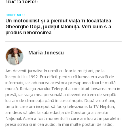
RELATED TOPICS:
DON'T MISS
Un motociclist și-a pierdut viața în localitatea
Gheorghe Doja, județul Ialomița. Vezi cum s-a
produs nenorocirea
Maria Ionescu
Am devenit jurnalist în urmă cu foarte mulţi ani, pe la
începutul lui 1992. Era dificil, pentru că lumea era avidă de
informaţii, iar adunarea acestora presupunea foarte multă
muncă. Redacţia ziarului Telegraf a constituit lansarea mea în
presă, iar viaţa mea personală a devenit extrem de simplă:
lucram de dimineaţa până în cursul nopţii. După vreo 6 ani,
timp în care am început să fac şi televiziune, la TV Neptun,
am decis să plec la subredacţia de Constanţa a ziarului
Naţional. Acela a fost momentul în care am lucrat în paralel în
presa scrisă şi în cea audio, la mai multe posturi de radio,