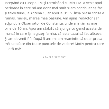
începând cu Europa FM şi terminând cu Mix FM. A venit apoi
perioada în care mi-am dorit mai mult şi am continuat să fac
şi televiziune, la Antena 1, iar apoi la B1TV. Însă presa scrisă a
rămas, mereu, marea mea pasiune. Am ajuns redactor şef
adjunct la Observator de Constanţa, unde am rămas mai
bine de 10 ani. Apoi am stabilit că ajunge cu genul acesta de
muncă în care îţi neglizeji familia, că este cazul să fac altceva.
Şi am devenit PR! După 5 ani, mi-am reamintit că doar presa
mă satisface din toate punctele de vedere! Motiv pentru care
... iată-mă!
ADVERTISEMENT