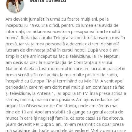
Am devenit jurnalist în urmă cu foarte mulţi ani, pe la
începutul lui 1992. Era dificil, pentru că lumea era avidă de
informaţii, iar adunarea acestora presupunea foarte multă
muncă. Redacţia ziarului Telegraf a constituit lansarea mea în
presă, iar viaţa mea personală a devenit extrem de simplă:
lucram de dimineaţa până în cursul nopţii. După vreo 6 ani,
timp în care am început să fac şi televiziune, la TV Neptun,
am decis să plec la subredacţia de Constanţa a ziarului
Naţional. Acela a fost momentul în care am lucrat în paralel în
presa scrisă şi în cea audio, la mai multe posturi de radio,
începând cu Europa FM şi terminând cu Mix FM. A venit apoi
perioada în care mi-am dorit mai mult şi am continuat să fac
şi televiziune, la Antena 1, iar apoi la B1TV. Însă presa scrisă a
rămas, mereu, marea mea pasiune. Am ajuns redactor şef
adjunct la Observator de Constanţa, unde am rămas mai
bine de 10 ani. Apoi am stabilit că ajunge cu genul acesta de
muncă în care îţi neglizeji familia, că este cazul să fac altceva.
Şi am devenit PR! După 5 ani, mi-am reamintit că doar presa
mă satisface din toate punctele de vedere! Motiv pentru care