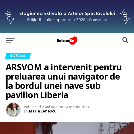
ACTUAL
ARSVOM a intervenit pentru
preluarea unui navigator de
la bordul unei nave sub
pavilion Liberia
Published
2 ani ago
on
14 martie 2024
By
Maria Ionescu