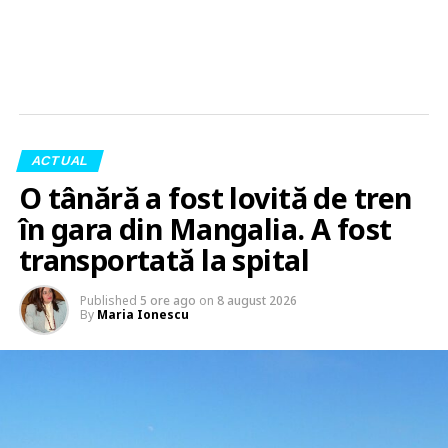
ACTUAL
O tânără a fost lovită de tren
în gara din Mangalia. A fost
transportată la spital
Published
5 ore ago
on
8 august 2026
By
Maria Ionescu