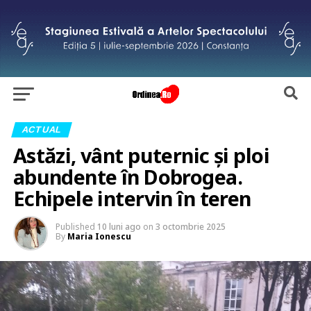
ACTUAL
Astăzi, vânt puternic și ploi
abundente în Dobrogea.
Echipele intervin în teren
Published
10 luni ago
on
3 octombrie 2025
By
Maria Ionescu