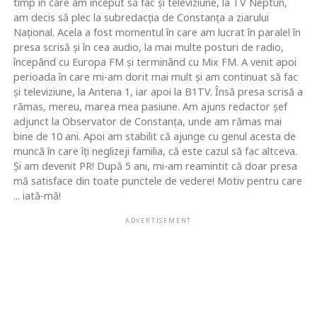
timp în care am început să fac şi televiziune, la TV Neptun,
am decis să plec la subredacţia de Constanţa a ziarului
Naţional. Acela a fost momentul în care am lucrat în paralel în
presa scrisă şi în cea audio, la mai multe posturi de radio,
începând cu Europa FM şi terminând cu Mix FM. A venit apoi
perioada în care mi-am dorit mai mult şi am continuat să fac
şi televiziune, la Antena 1, iar apoi la B1TV. Însă presa scrisă a
rămas, mereu, marea mea pasiune. Am ajuns redactor şef
adjunct la Observator de Constanţa, unde am rămas mai
bine de 10 ani. Apoi am stabilit că ajunge cu genul acesta de
muncă în care îţi neglizeji familia, că este cazul să fac altceva.
Şi am devenit PR! După 5 ani, mi-am reamintit că doar presa
mă satisface din toate punctele de vedere! Motiv pentru care
... iată-mă!
ADVERTISEMENT