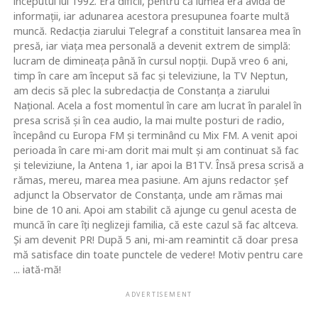
începutul lui 1992. Era dificil, pentru că lumea era avidă de
informaţii, iar adunarea acestora presupunea foarte multă
muncă. Redacţia ziarului Telegraf a constituit lansarea mea în
presă, iar viaţa mea personală a devenit extrem de simplă:
lucram de dimineaţa până în cursul nopţii. După vreo 6 ani,
timp în care am început să fac şi televiziune, la TV Neptun,
am decis să plec la subredacţia de Constanţa a ziarului
Naţional. Acela a fost momentul în care am lucrat în paralel în
presa scrisă şi în cea audio, la mai multe posturi de radio,
începând cu Europa FM şi terminând cu Mix FM. A venit apoi
perioada în care mi-am dorit mai mult şi am continuat să fac
şi televiziune, la Antena 1, iar apoi la B1TV. Însă presa scrisă a
rămas, mereu, marea mea pasiune. Am ajuns redactor şef
adjunct la Observator de Constanţa, unde am rămas mai
bine de 10 ani. Apoi am stabilit că ajunge cu genul acesta de
muncă în care îţi neglizeji familia, că este cazul să fac altceva.
Şi am devenit PR! După 5 ani, mi-am reamintit că doar presa
mă satisface din toate punctele de vedere! Motiv pentru care
... iată-mă!
ADVERTISEMENT