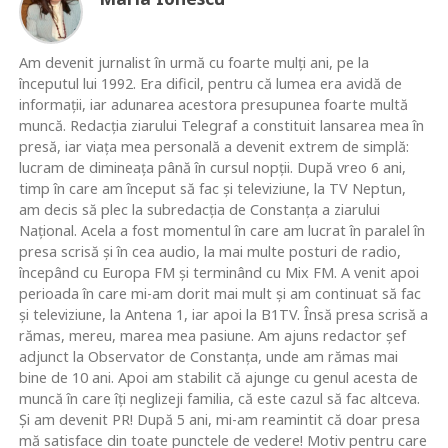
Am devenit jurnalist în urmă cu foarte mulţi ani, pe la
începutul lui 1992. Era dificil, pentru că lumea era avidă de
informaţii, iar adunarea acestora presupunea foarte multă
muncă. Redacţia ziarului Telegraf a constituit lansarea mea în
presă, iar viaţa mea personală a devenit extrem de simplă:
lucram de dimineaţa până în cursul nopţii. După vreo 6 ani,
timp în care am început să fac şi televiziune, la TV Neptun,
am decis să plec la subredacţia de Constanţa a ziarului
Naţional. Acela a fost momentul în care am lucrat în paralel în
presa scrisă şi în cea audio, la mai multe posturi de radio,
începând cu Europa FM şi terminând cu Mix FM. A venit apoi
perioada în care mi-am dorit mai mult şi am continuat să fac
şi televiziune, la Antena 1, iar apoi la B1TV. Însă presa scrisă a
rămas, mereu, marea mea pasiune. Am ajuns redactor şef
adjunct la Observator de Constanţa, unde am rămas mai
bine de 10 ani. Apoi am stabilit că ajunge cu genul acesta de
muncă în care îţi neglizeji familia, că este cazul să fac altceva.
Şi am devenit PR! După 5 ani, mi-am reamintit că doar presa
mă satisface din toate punctele de vedere! Motiv pentru care