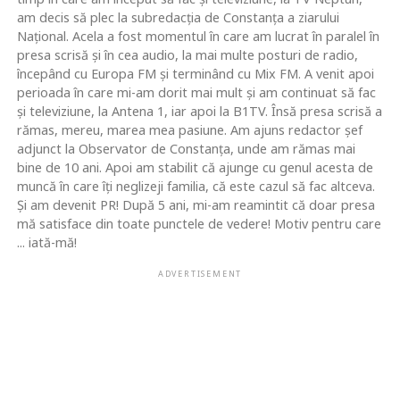
am decis să plec la subredacţia de Constanţa a ziarului
Naţional. Acela a fost momentul în care am lucrat în paralel în
presa scrisă şi în cea audio, la mai multe posturi de radio,
începând cu Europa FM şi terminând cu Mix FM. A venit apoi
perioada în care mi-am dorit mai mult şi am continuat să fac
şi televiziune, la Antena 1, iar apoi la B1TV. Însă presa scrisă a
rămas, mereu, marea mea pasiune. Am ajuns redactor şef
adjunct la Observator de Constanţa, unde am rămas mai
bine de 10 ani. Apoi am stabilit că ajunge cu genul acesta de
muncă în care îţi neglizeji familia, că este cazul să fac altceva.
Şi am devenit PR! După 5 ani, mi-am reamintit că doar presa
mă satisface din toate punctele de vedere! Motiv pentru care
... iată-mă!
ADVERTISEMENT