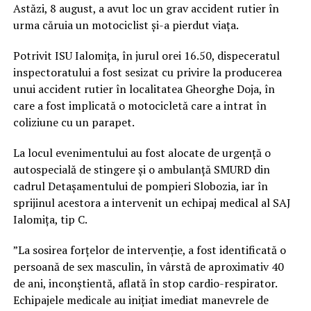
Astăzi, 8 august, a avut loc un grav accident rutier în
urma căruia un motociclist și-a pierdut viața.
Potrivit ISU Ialomița, în jurul orei 16.50, dispeceratul
inspectoratului a fost sesizat cu privire la producerea
unui accident rutier în localitatea Gheorghe Doja, în
care a fost implicată o motocicletă care a intrat în
coliziune cu un parapet.
La locul evenimentului au fost alocate de urgență o
autospecială de stingere și o ambulanță SMURD din
cadrul Detașamentului de pompieri Slobozia, iar în
sprijinul acestora a intervenit un echipaj medical al SAJ
Ialomița, tip C.
”La sosirea forțelor de intervenție, a fost identificată o
persoană de sex masculin, în vârstă de aproximativ 40
de ani, inconștientă, aflată în stop cardio-respirator.
Echipajele medicale au inițiat imediat manevrele de