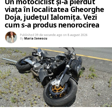
Un motociclist și-a pierdut
viața în localitatea Gheorghe
Doja, județul Ialomița. Vezi
cum s-a produs nenorocirea
Published
39 de secunde ago
on
8 august 2026
By
Maria Ionescu