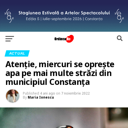
ACTUAL
Atenție, miercuri se oprește
apa pe mai multe străzi din
municipiul Constanța
Published
4 ani ago
on
7 noiembrie 2022
By
Maria Ionescu