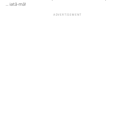
... iată-mă!
ADVERTISEMENT