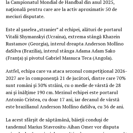
la Campionatul Mondial de Handbal din anul 2025,
națională pentru care are la activ aproximativ 50 de
meciuri disputate.
Este al șaselea „stranier” al echipei, alături de portarul
Vitalii Shymanskyi (Ucraina), extrema stângă Khazein
Rustamov (Georgia), interul dreapta Anderson Mollino
daSilva (Brazilia), interul stânga Adama Adam Sako
(Franța) și pivotul Gabriel Massuca Teca (Angola).
Astfel, echipa care va ataca sezonul competițional 2026-
2027 are în componență 21 de jucători, dintre care 70%
sunt români și 30% străini, cu o medie de vârstă de 28
ani și înălțime 190 cm. Mezinul echipei este portarul
Antonio Cristea, cu doar 17 ani, iar decanul de vârstă
este brazilianul Anderson Mollino daSilva, cu 36 de ani.
La acest sfârșit de săptămână, băieții conduși de
tandemul Marius Stavrositu-Aihan Omer vor disputa