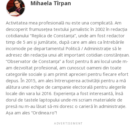
Mihaela Tîrpan
Activitatea mea profesională nu este una complicată. Am
descoperit frumusețea textului jurnalistic în 2002 în redacția
cotidianului “Replica de Constanța”, unde am fost redactor
timp de 5 ani și jumătate, după care am ales ca întrebările
incomode pe departamentul Politică / Administrație să le
adresez din redacția unui alt important cotidian constănțean.
“Observator de Constanța” a fost pentru 8 ani locul unde m-
am dezvoltat profesional, am cunoscut oameni din toate
categoriile sociale și am primit aprecieri pentru fiecare efort
depus. În 2015, am ales întreruperea activității pentru a mă
alătura unei echipe de campanie electorală pentru alegerile
locale din vara lui 2016. Experiența a fost interesantă, însă
dorul de tastele laptopului unde-mi scriam materialele de
presă nu m-au lăsat să-mi doresc o carieră în administrație.
Așa am ales “Ordinea.ro”!
ADVERTISEMENT