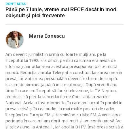
DON'T MISS
Până pe 7 iunie, vreme mai RECE decât în mod
obişnuit şi ploi frecvente
Maria Ionescu
Am devenit jurnalist în urmă cu foarte mulţi ani, pe la
începutul lui 1992. Era dificil, pentru că lumea era avidă de
informaţii, iar adunarea acestora presupunea foarte multă
muncă. Redacţia ziarului Telegraf a constituit lansarea mea în
presă, iar viaţa mea personală a devenit extrem de simplă:
lucram de dimineaţa până în cursul nopţii. După vreo 6 ani,
timp în care am început să fac şi televiziune, la TV Neptun,
am decis să plec la subredacţia de Constanţa a ziarului
Naţional. Acela a fost momentul în care am lucrat în paralel în
presa scrisă şi în cea audio, la mai multe posturi de radio,
începând cu Europa FM şi terminând cu Mix FM. A venit apoi
perioada în care mi-am dorit mai mult şi am continuat să fac
şi televiziune, la Antena 1, iar apoi la B1TV. Însă presa scrisă a