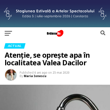
ACTUAL
Atenție, se oprește apa în
localitatea Valea Dacilor
Published
6 ani ago
on
25 mai 2020
By
Maria Ionescu