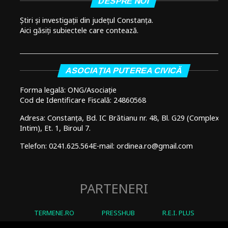
DESPRE NOI
Știri și investigații din județul Constanța.
Aici găsiți subiectele care contează.
ASOCIAȚIA PUTEREA CIVICĂ
Forma legală: ONG/Asociație
Cod de Identificare Fiscală: 24860568
Adresa: Constanța, Bd. IC Brătianu nr. 48, Bl. G29 (Complex
Intim), Et. 1, Biroul 7.
Telefon: 0241.625.564
E-mail: ordinea.ro@gmail.com
PARTENERI
TERMENE.RO
PRESSHUB
R.E.I. PLUS