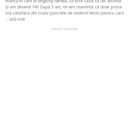
muncă în care îţi neglizeji familia, că este cazul să fac altceva.
Şi am devenit PR! După 5 ani, mi-am reamintit că doar presa
mă satisface din toate punctele de vedere! Motiv pentru care
... iată-mă!
ADVERTISEMENT