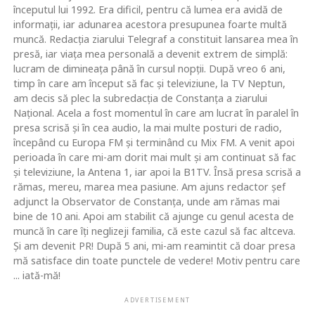
începutul lui 1992. Era dificil, pentru că lumea era avidă de
informaţii, iar adunarea acestora presupunea foarte multă
muncă. Redacţia ziarului Telegraf a constituit lansarea mea în
presă, iar viaţa mea personală a devenit extrem de simplă:
lucram de dimineaţa până în cursul nopţii. După vreo 6 ani,
timp în care am început să fac şi televiziune, la TV Neptun,
am decis să plec la subredacţia de Constanţa a ziarului
Naţional. Acela a fost momentul în care am lucrat în paralel în
presa scrisă şi în cea audio, la mai multe posturi de radio,
începând cu Europa FM şi terminând cu Mix FM. A venit apoi
perioada în care mi-am dorit mai mult şi am continuat să fac
şi televiziune, la Antena 1, iar apoi la B1TV. Însă presa scrisă a
rămas, mereu, marea mea pasiune. Am ajuns redactor şef
adjunct la Observator de Constanţa, unde am rămas mai
bine de 10 ani. Apoi am stabilit că ajunge cu genul acesta de
muncă în care îţi neglizeji familia, că este cazul să fac altceva.
Şi am devenit PR! După 5 ani, mi-am reamintit că doar presa
mă satisface din toate punctele de vedere! Motiv pentru care
... iată-mă!
ADVERTISEMENT