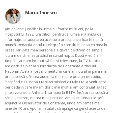
Maria Ionescu
Am devenit jurnalist în urmă cu foarte mulţi ani, pe la
începutul lui 1992. Era dificil, pentru că lumea era avidă de
informaţii, iar adunarea acestora presupunea foarte multă
muncă. Redacţia ziarului Telegraf a constituit lansarea mea în
presă, iar viaţa mea personală a devenit extrem de simplă:
lucram de dimineaţa până în cursul nopţii. După vreo 6 ani,
timp în care am început să fac şi televiziune, la TV Neptun,
am decis să plec la subredacţia de Constanţa a ziarului
Naţional. Acela a fost momentul în care am lucrat în paralel în
presa scrisă şi în cea audio, la mai multe posturi de radio,
începând cu Europa FM şi terminând cu Mix FM. A venit apoi
perioada în care mi-am dorit mai mult şi am continuat să fac
şi televiziune, la Antena 1, iar apoi la B1TV. Însă presa scrisă a
rămas, mereu, marea mea pasiune. Am ajuns redactor şef
adjunct la Observator de Constanţa, unde am rămas mai
bine de 10 ani. Apoi am stabilit că ajunge cu genul acesta de