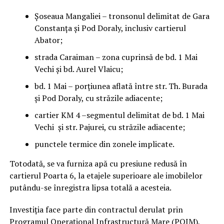
Șoseaua Mangaliei – tronsonul delimitat de Gara
Constanța și Pod Doraly, inclusiv cartierul
Abator;
strada Caraiman – zona cuprinsă de bd. 1 Mai
Vechi și bd. Aurel Vlaicu;
bd. 1 Mai – porțiunea aflată între str. Th. Burada
și Pod Doraly, cu străzile adiacente;
cartier KM 4 –segmentul delimitat de bd. 1 Mai
Vechi și str. Pajurei, cu străzile adiacente;
punctele termice din zonele implicate.
Totodată, se va furniza apă cu presiune redusă în
cartierul Poarta 6, la etajele superioare ale imobilelor
putându-se înregistra lipsa totală a acesteia.
Investiția face parte din contractul derulat prin
Programul Operațional Infrastructură Mare (POIM),