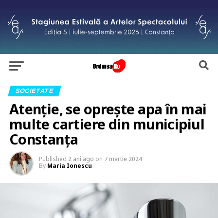
SOCIETATE
Atenție, se oprește apa în mai
multe cartiere din municipiul
Constanța
Published
2 ani ago
on
7 martie 2024
By
Maria Ionescu