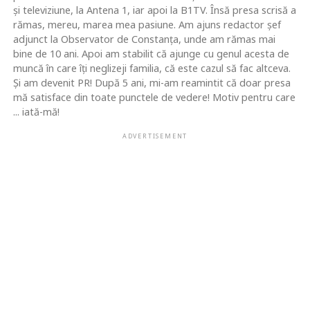
şi televiziune, la Antena 1, iar apoi la B1TV. Însă presa scrisă a
rămas, mereu, marea mea pasiune. Am ajuns redactor şef
adjunct la Observator de Constanţa, unde am rămas mai
bine de 10 ani. Apoi am stabilit că ajunge cu genul acesta de
muncă în care îţi neglizeji familia, că este cazul să fac altceva.
Şi am devenit PR! După 5 ani, mi-am reamintit că doar presa
mă satisface din toate punctele de vedere! Motiv pentru care
... iată-mă!
ADVERTISEMENT