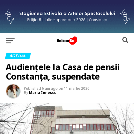
ACTUAL
Audienţele la Casa de pensii
Constanţa, suspendate
Published
6 ani ago
on
11 martie 2020
By
Maria Ionescu