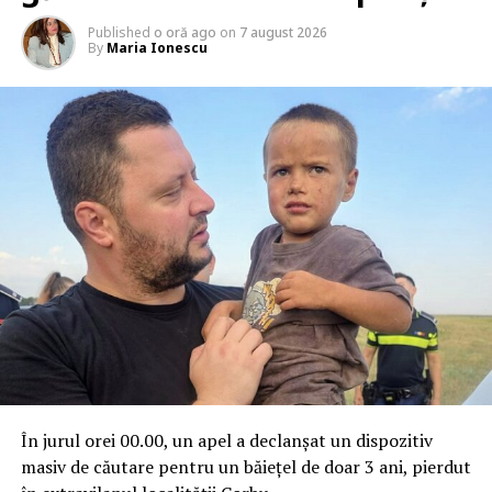
Published
o oră ago
on
7 august 2026
By
Maria Ionescu
În jurul orei 00.00, un apel a declanșat un dispozitiv
masiv de căutare pentru un băiețel de doar 3 ani, pierdut