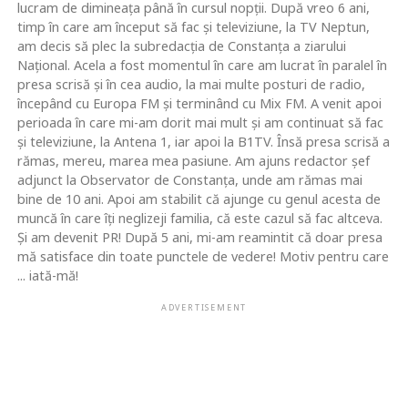
lucram de dimineaţa până în cursul nopţii. După vreo 6 ani,
timp în care am început să fac şi televiziune, la TV Neptun,
am decis să plec la subredacţia de Constanţa a ziarului
Naţional. Acela a fost momentul în care am lucrat în paralel în
presa scrisă şi în cea audio, la mai multe posturi de radio,
începând cu Europa FM şi terminând cu Mix FM. A venit apoi
perioada în care mi-am dorit mai mult şi am continuat să fac
şi televiziune, la Antena 1, iar apoi la B1TV. Însă presa scrisă a
rămas, mereu, marea mea pasiune. Am ajuns redactor şef
adjunct la Observator de Constanţa, unde am rămas mai
bine de 10 ani. Apoi am stabilit că ajunge cu genul acesta de
muncă în care îţi neglizeji familia, că este cazul să fac altceva.
Şi am devenit PR! După 5 ani, mi-am reamintit că doar presa
mă satisface din toate punctele de vedere! Motiv pentru care
... iată-mă!
ADVERTISEMENT