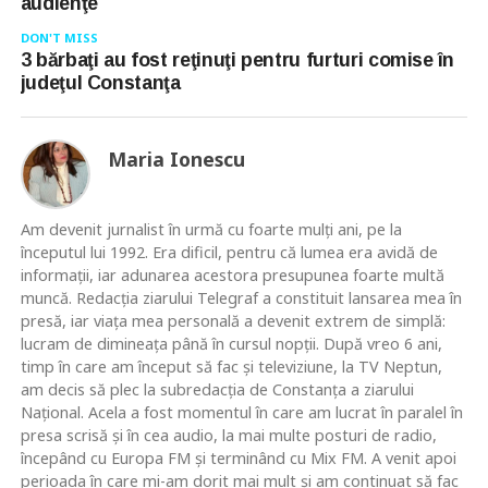
audienţe
DON'T MISS
3 bărbaţi au fost reţinuţi pentru furturi comise în
judeţul Constanţa
Maria Ionescu
Am devenit jurnalist în urmă cu foarte mulţi ani, pe la
începutul lui 1992. Era dificil, pentru că lumea era avidă de
informaţii, iar adunarea acestora presupunea foarte multă
muncă. Redacţia ziarului Telegraf a constituit lansarea mea în
presă, iar viaţa mea personală a devenit extrem de simplă:
lucram de dimineaţa până în cursul nopţii. După vreo 6 ani,
timp în care am început să fac şi televiziune, la TV Neptun,
am decis să plec la subredacţia de Constanţa a ziarului
Naţional. Acela a fost momentul în care am lucrat în paralel în
presa scrisă şi în cea audio, la mai multe posturi de radio,
începând cu Europa FM şi terminând cu Mix FM. A venit apoi
perioada în care mi-am dorit mai mult şi am continuat să fac