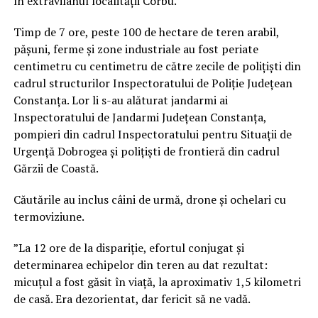
în extravilanul localității Corbu.
Timp de 7 ore, peste 100 de hectare de teren arabil,
pășuni, ferme și zone industriale au fost periate
centimetru cu centimetru de către zecile de polițiști din
cadrul structurilor Inspectoratului de Poliție Județean
Constanța. Lor li s-au alăturat jandarmi ai
Inspectoratului de Jandarmi Județean Constanța,
pompieri din cadrul Inspectoratului pentru Situații de
Urgență Dobrogea și polițiști de frontieră din cadrul
Gărzii de Coastă.
Căutările au inclus câini de urmă, drone și ochelari cu
termoviziune.
”La 12 ore de la dispariție, efortul conjugat și
determinarea echipelor din teren au dat rezultat:
micuțul a fost găsit în viață, la aproximativ 1,5 kilometri
de casă. Era dezorientat, dar fericit să ne vadă.