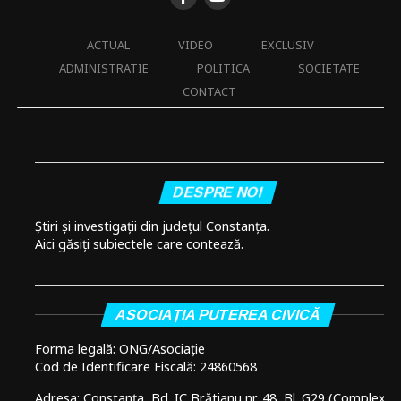
ACTUAL
VIDEO
EXCLUSIV
ADMINISTRATIE
POLITICA
SOCIETATE
CONTACT
DESPRE NOI
Știri și investigații din județul Constanța.
Aici găsiți subiectele care contează.
ASOCIAȚIA PUTEREA CIVICĂ
Forma legală: ONG/Asociație
Cod de Identificare Fiscală: 24860568
Adresa: Constanța, Bd. IC Brătianu nr. 48, Bl. G29 (Complex