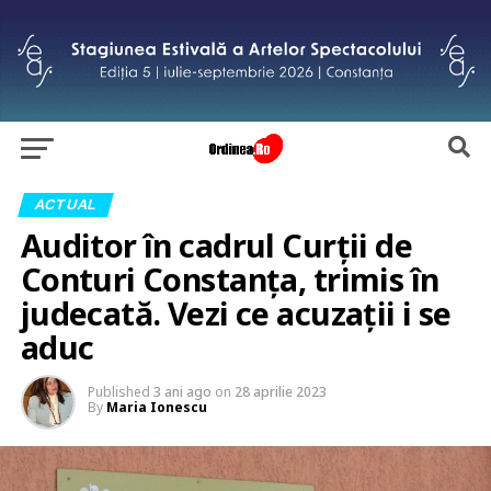
ACTUAL
Auditor în cadrul Curții de
Conturi Constanța, trimis în
judecată. Vezi ce acuzații i se
aduc
Published
3 ani ago
on
28 aprilie 2023
By
Maria Ionescu