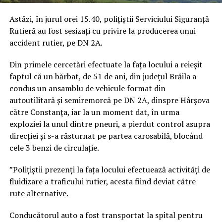
Astăzi, în jurul orei 15.40, polițiștii Serviciului Siguranță
Rutieră au fost sesizați cu privire la producerea unui
accident rutier, pe DN 2A.
Din primele cercetări efectuate la fața locului a reieșit
faptul că un bărbat, de 51 de ani, din județul Brăila a
condus un ansamblu de vehicule format din
autoutilitară și semiremorcă pe DN 2A, dinspre Hârșova
către Constanța, iar la un moment dat, în urma
exploziei la unul dintre pneuri, a pierdut control asupra
direcției și s-a răsturnat pe partea carosabilă, blocând
cele 3 benzi de circulație.
”Polițiștii prezenți la fața locului efectuează activități de
fluidizare a traficului rutier, acesta fiind deviat către
rute alternative.
Conducătorul auto a fost transportat la spital pentru