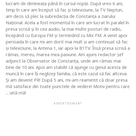
lucram de dimineaţa până în cursul nopţii. După vreo 6 ani,
timp în care am început să fac şi televiziune, la TV Neptun,
am decis să plec la subredacţia de Constanţa a ziarului
Naţional. Acela a fost momentul în care am lucrat în paralel în
presa scrisă şi în cea audio, la mai multe posturi de radio,
începând cu Europa FM şi terminând cu Mix FM. A venit apoi
perioada în care mi-am dorit mai mult şi am continuat să fac
şi televiziune, la Antena 1, iar apoi la B1TV. Însă presa scrisă a
rămas, mereu, marea mea pasiune. Am ajuns redactor şef
adjunct la Observator de Constanţa, unde am rămas mai
bine de 10 ani. Apoi am stabilit că ajunge cu genul acesta de
muncă în care îţi neglizeji familia, că este cazul să fac altceva.
Şi am devenit PR! După 5 ani, mi-am reamintit că doar presa
mă satisface din toate punctele de vedere! Motiv pentru care
... iată-mă!
ADVERTISEMENT