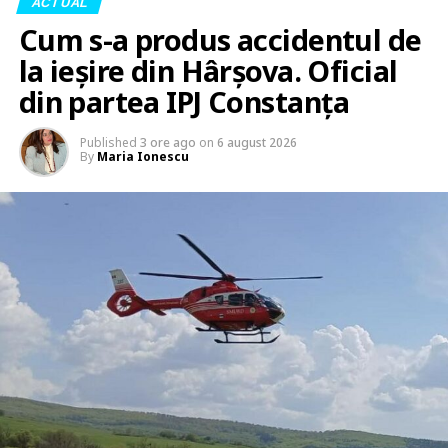
ACTUAL
Cum s-a produs accidentul de
la ieșire din Hârșova. Oficial
din partea IPJ Constanța
Published
3 ore ago
on
6 august 2026
By
Maria Ionescu