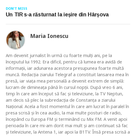
DON'T MISS
Un TIR s-a răsturnat la ieșire din Hârșova
Maria Ionescu
Am devenit jurnalist în urmă cu foarte mulţi ani, pe la
începutul lui 1992. Era dificil, pentru că lumea era avidă de
informaţii, iar adunarea acestora presupunea foarte multă
muncă. Redacţia ziarului Telegraf a constituit lansarea mea în
presă, iar viaţa mea personală a devenit extrem de simplă:
lucram de dimineaţa până în cursul nopţii. După vreo 6 ani,
timp în care am început să fac şi televiziune, la TV Neptun,
am decis să plec la subredacţia de Constanţa a ziarului
Naţional. Acela a fost momentul în care am lucrat în paralel în
presa scrisă şi în cea audio, la mai multe posturi de radio,
începând cu Europa FM şi terminând cu Mix FM. A venit apoi
perioada în care mi-am dorit mai mult şi am continuat să fac
şi televiziune, la Antena 1, iar apoi la B1TV. Însă presa scrisă a