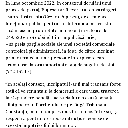
În luna octombrie 2022, în contextul derulării unui
proces de partaj, Popescu ar fi exercitat constrângeri
asupra fostei soții (Cezara Popescu), de asemenea
funcționar public, pentru a o determina pe aceasta:
– să îi lase în proprietate un imobil (în valoare de
249.620 euro) dobândit în timpul căsătoriei,
– să preia părțile sociale ale unei societăți comerciale
controlată și administrată, în fapt, de către inculpat
prin intermediul unei persoane interpuse și care
acumulase datorii importante față de bugetul de stat
(772.132 lei).
”În același context, inculpatul i-ar fi mai transmis fostei
soții că va renunța și la demersurile care vizau tragerea
la răspundere penală a acesteia într-o cauză penală
aflată pe rolul Parchetului de pe lângă Tribunalul
Constanța, pentru un presupus furt comis între soți și
respectiv, pentru presupuse infracțiuni comise de
aceasta împotriva fiului lor minor.