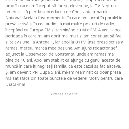
timp în care am început să fac şi televiziune, la TV Neptun,
am decis să plec la subredacţia de Constanţa a ziarului
Naţional. Acela a fost momentul în care am lucrat în paralel în
presa scrisă şi în cea audio, la mai multe posturi de radio,
începând cu Europa FM şi terminând cu Mix FM. A venit apoi
perioada în care mi-am dorit mai mult şi am continuat să fac
şi televiziune, la Antena 1, iar apoi la B1TV. Însă presa scrisă a
rămas, mereu, marea mea pasiune. Am ajuns redactor şef
adjunct la Observator de Constanţa, unde am rămas mai
bine de 10 ani. Apoi am stabilit că ajunge cu genul acesta de
muncă în care îţi neglizeji familia, că este cazul să fac altceva.
Şi am devenit PR! După 5 ani, mi-am reamintit că doar presa
mă satisface din toate punctele de vedere! Motiv pentru care
... iată-mă!
ADVERTISEMENT