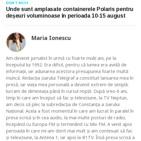
DON'T MISS
Unde sunt amplasate containerele Polaris pentru
deșeuri voluminoase în perioada 10-15 august
Maria Ionescu
Am devenit jurnalist în urmă cu foarte mulţi ani, pe la
începutul lui 1992. Era dificil, pentru că lumea era avidă de
informaţii, iar adunarea acestora presupunea foarte multă
muncă. Redacţia ziarului Telegraf a constituit lansarea mea în
presă, iar viaţa mea personală a devenit extrem de simplă:
lucram de dimineaţa până în cursul nopţii. După vreo 6 ani,
timp în care am început să fac şi televiziune, la TV Neptun,
am decis să plec la subredacţia de Constanţa a ziarului
Naţional. Acela a fost momentul în care am lucrat în paralel în
presa scrisă şi în cea audio, la mai multe posturi de radio,
începând cu Europa FM şi terminând cu Mix FM. A venit apoi
perioada în care mi-am dorit mai mult şi am continuat să fac
şi televiziune, la Antena 1, iar apoi la B1TV. Însă presa scrisă a