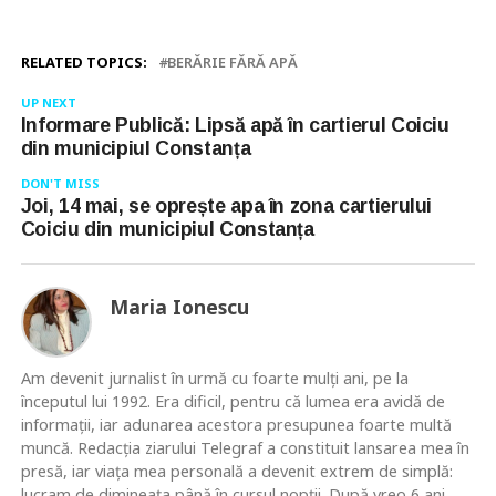
RELATED TOPICS:
BERĂRIE FĂRĂ APĂ
UP NEXT
Informare Publică: Lipsă apă în cartierul Coiciu
din municipiul Constanța
DON'T MISS
Joi, 14 mai, se oprește apa în zona cartierului
Coiciu din municipiul Constanța
Maria Ionescu
Am devenit jurnalist în urmă cu foarte mulţi ani, pe la
începutul lui 1992. Era dificil, pentru că lumea era avidă de
informaţii, iar adunarea acestora presupunea foarte multă
muncă. Redacţia ziarului Telegraf a constituit lansarea mea în
presă, iar viaţa mea personală a devenit extrem de simplă:
lucram de dimineaţa până în cursul nopţii. După vreo 6 ani,