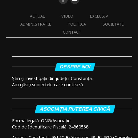
ACTUAL
VIDEO
EXCLUSIV
ADMINISTRATIE
POLITICA
SOCIETATE
CONTACT
DESPRE NOI
Știri și investigații din județul Constanța.
Aici găsiți subiectele care contează.
ASOCIAȚIA PUTEREA CIVICĂ
Forma legală: ONG/Asociație
Cod de Identificare Fiscală: 24860568
Adresa: Constanța, Bd. IC Brătianu nr. 48, Bl. G29 (Complex