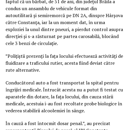
faptul că un bărbat, de 51 de ani, din județul Brăila a
condus un ansamblu de vehicule format din
autoutilitară și semiremorcă pe DN 2A, dinspre Hârșova
către Constanța, iar la un moment dat, în urma
exploziei la unul dintre pneuri, a pierdut control asupra
direcției și s-a răsturnat pe partea carosabilă, blocând
cele 3 benzi de circulație.
”Polițiștii prezenți la fața locului efectuează activități de
fluidizare a traficului rutier, acesta fiind deviat către
rute alternative.
Conducătorul auto a fost transportat la spital pentru
îngrijiri medicale. Întrucât acesta nu a putut fi testat cu
aparatele din dotare, la fața locului, din cauza stării
medicale, acestuia i-au fost recoltate probe biologice în
vederea stabilirii alcoolemiei în sânge.
În cauză a fost întocmit dosar penal.”, au precizat