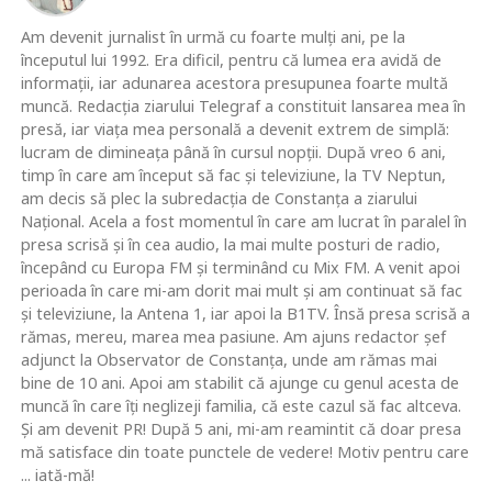
Am devenit jurnalist în urmă cu foarte mulţi ani, pe la
începutul lui 1992. Era dificil, pentru că lumea era avidă de
informaţii, iar adunarea acestora presupunea foarte multă
muncă. Redacţia ziarului Telegraf a constituit lansarea mea în
presă, iar viaţa mea personală a devenit extrem de simplă:
lucram de dimineaţa până în cursul nopţii. După vreo 6 ani,
timp în care am început să fac şi televiziune, la TV Neptun,
am decis să plec la subredacţia de Constanţa a ziarului
Naţional. Acela a fost momentul în care am lucrat în paralel în
presa scrisă şi în cea audio, la mai multe posturi de radio,
începând cu Europa FM şi terminând cu Mix FM. A venit apoi
perioada în care mi-am dorit mai mult şi am continuat să fac
şi televiziune, la Antena 1, iar apoi la B1TV. Însă presa scrisă a
rămas, mereu, marea mea pasiune. Am ajuns redactor şef
adjunct la Observator de Constanţa, unde am rămas mai
bine de 10 ani. Apoi am stabilit că ajunge cu genul acesta de
muncă în care îţi neglizeji familia, că este cazul să fac altceva.
Şi am devenit PR! După 5 ani, mi-am reamintit că doar presa
mă satisface din toate punctele de vedere! Motiv pentru care
... iată-mă!