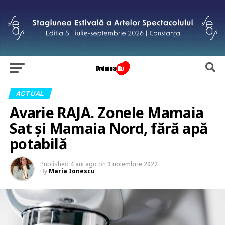
ACTUAL
Avarie RAJA. Zonele Mamaia
Sat și Mamaia Nord, fără apă
potabilă
Published
4 ani ago
on
9 noiembrie 2022
By
Maria Ionescu