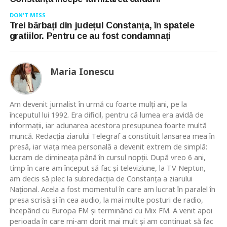
DON'T MISS
Trei bărbați din județul Constanța, în spatele
gratiilor. Pentru ce au fost condamnați
Maria Ionescu
Am devenit jurnalist în urmă cu foarte mulţi ani, pe la
începutul lui 1992. Era dificil, pentru că lumea era avidă de
informaţii, iar adunarea acestora presupunea foarte multă
muncă. Redacţia ziarului Telegraf a constituit lansarea mea în
presă, iar viaţa mea personală a devenit extrem de simplă:
lucram de dimineaţa până în cursul nopţii. După vreo 6 ani,
timp în care am început să fac şi televiziune, la TV Neptun,
am decis să plec la subredacţia de Constanţa a ziarului
Naţional. Acela a fost momentul în care am lucrat în paralel în
presa scrisă şi în cea audio, la mai multe posturi de radio,
începând cu Europa FM şi terminând cu Mix FM. A venit apoi
perioada în care mi-am dorit mai mult şi am continuat să fac