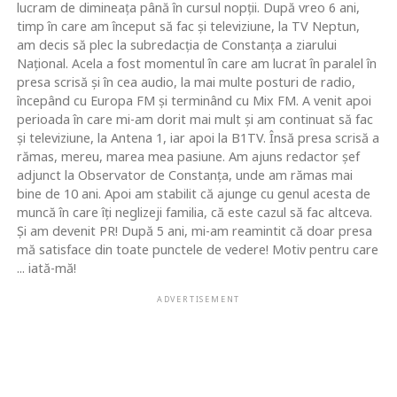
lucram de dimineaţa până în cursul nopţii. După vreo 6 ani,
timp în care am început să fac şi televiziune, la TV Neptun,
am decis să plec la subredacţia de Constanţa a ziarului
Naţional. Acela a fost momentul în care am lucrat în paralel în
presa scrisă şi în cea audio, la mai multe posturi de radio,
începând cu Europa FM şi terminând cu Mix FM. A venit apoi
perioada în care mi-am dorit mai mult şi am continuat să fac
şi televiziune, la Antena 1, iar apoi la B1TV. Însă presa scrisă a
rămas, mereu, marea mea pasiune. Am ajuns redactor şef
adjunct la Observator de Constanţa, unde am rămas mai
bine de 10 ani. Apoi am stabilit că ajunge cu genul acesta de
muncă în care îţi neglizeji familia, că este cazul să fac altceva.
Şi am devenit PR! După 5 ani, mi-am reamintit că doar presa
mă satisface din toate punctele de vedere! Motiv pentru care
... iată-mă!
ADVERTISEMENT