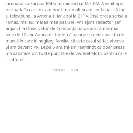
începând cu Europa FM şi terminând cu Mix FM. A venit apoi
perioada în care mi-am dorit mai mult şi am continuat să fac
şi televiziune, la Antena 1, iar apoi la B1TV. Însă presa scrisă a
rămas, mereu, marea mea pasiune. Am ajuns redactor şef
adjunct la Observator de Constanţa, unde am rămas mai
bine de 10 ani. Apoi am stabilit că ajunge cu genul acesta de
muncă în care îţi neglizeji familia, că este cazul să fac altceva.
Şi am devenit PR! După 5 ani, mi-am reamintit că doar presa
mă satisface din toate punctele de vedere! Motiv pentru care
... iată-mă!
ADVERTISEMENT