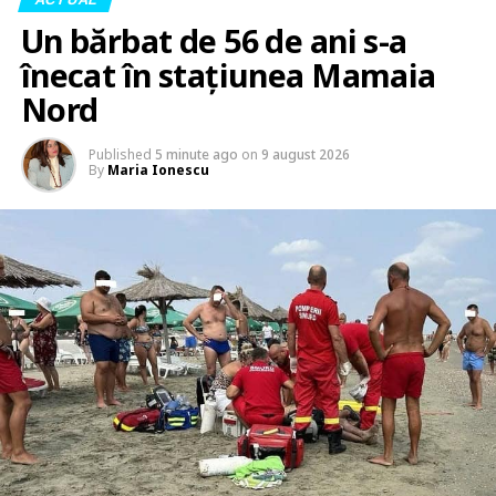
Un bărbat de 56 de ani s-a
înecat în stațiunea Mamaia
Nord
Published
5 minute ago
on
9 august 2026
By
Maria Ionescu