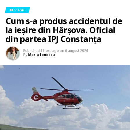
ACTUAL
Cum s-a produs accidentul de
la ieșire din Hârșova. Oficial
din partea IPJ Constanța
Published
11 ore ago
on
6 august 2026
By
Maria Ionescu