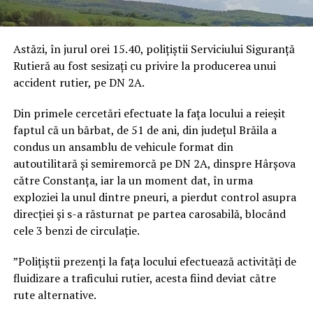
Astăzi, în jurul orei 15.40, polițiștii Serviciului Siguranță
Rutieră au fost sesizați cu privire la producerea unui
accident rutier, pe DN 2A.
Din primele cercetări efectuate la fața locului a reieșit
faptul că un bărbat, de 51 de ani, din județul Brăila a
condus un ansamblu de vehicule format din
autoutilitară și semiremorcă pe DN 2A, dinspre Hârșova
către Constanța, iar la un moment dat, în urma
exploziei la unul dintre pneuri, a pierdut control asupra
direcției și s-a răsturnat pe partea carosabilă, blocând
cele 3 benzi de circulație.
”Polițiștii prezenți la fața locului efectuează activități de
fluidizare a traficului rutier, acesta fiind deviat către
rute alternative.