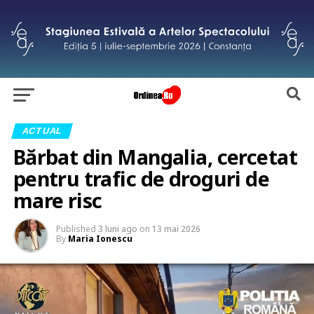
ACTUAL
Bărbat din Mangalia, cercetat
pentru trafic de droguri de
mare risc
Published
3 luni ago
on
13 mai 2026
By
Maria Ionescu