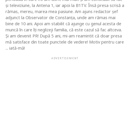
şi televiziune, la Antena 1, iar apoi la B1TV. Însă presa scrisă a
rămas, mereu, marea mea pasiune. Am ajuns redactor şef
adjunct la Observator de Constanţa, unde am rămas mai
bine de 10 ani. Apoi am stabilit că ajunge cu genul acesta de
muncă în care îţi neglizeji familia, că este cazul să fac altceva.
Şi am devenit PR! După 5 ani, mi-am reamintit că doar presa
mă satisface din toate punctele de vedere! Motiv pentru care
... iată-mă!
ADVERTISEMENT