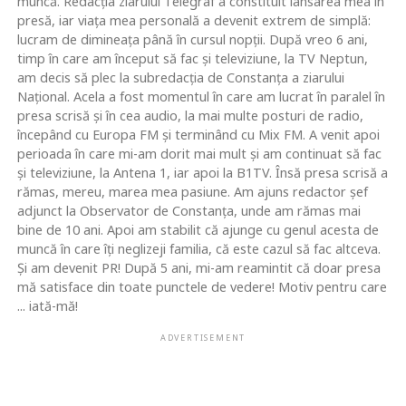
muncă. Redacţia ziarului Telegraf a constituit lansarea mea în
presă, iar viaţa mea personală a devenit extrem de simplă:
lucram de dimineaţa până în cursul nopţii. După vreo 6 ani,
timp în care am început să fac şi televiziune, la TV Neptun,
am decis să plec la subredacţia de Constanţa a ziarului
Naţional. Acela a fost momentul în care am lucrat în paralel în
presa scrisă şi în cea audio, la mai multe posturi de radio,
începând cu Europa FM şi terminând cu Mix FM. A venit apoi
perioada în care mi-am dorit mai mult şi am continuat să fac
şi televiziune, la Antena 1, iar apoi la B1TV. Însă presa scrisă a
rămas, mereu, marea mea pasiune. Am ajuns redactor şef
adjunct la Observator de Constanţa, unde am rămas mai
bine de 10 ani. Apoi am stabilit că ajunge cu genul acesta de
muncă în care îţi neglizeji familia, că este cazul să fac altceva.
Şi am devenit PR! După 5 ani, mi-am reamintit că doar presa
mă satisface din toate punctele de vedere! Motiv pentru care
... iată-mă!
ADVERTISEMENT