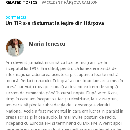
RELATED TOPICS:
ACCIDENT HÂRȘOVA CAMION
DON'T MISS
Un TIR s-a răsturnat la ieșire din Hârșova
Maria Ionescu
Am devenit jurnalist în urmă cu foarte mulţi ani, pe la
începutul lui 1992. Era dificil, pentru că lumea era avidă de
informaţii, iar adunarea acestora presupunea foarte multă
muncă. Redacţia ziarului Telegraf a constituit lansarea mea în
presă, iar viaţa mea personală a devenit extrem de simplă:
lucram de dimineaţa până în cursul nopţii. După vreo 6 ani,
timp în care am început să fac şi televiziune, la TV Neptun,
am decis să plec la subredacţia de Constanţa a ziarului
Naţional. Acela a fost momentul în care am lucrat în paralel în
presa scrisă şi în cea audio, la mai multe posturi de radio,
începând cu Europa FM şi terminând cu Mix FM. A venit apoi
perioada în care mi-am dorit mai mult şi am continuat să fac