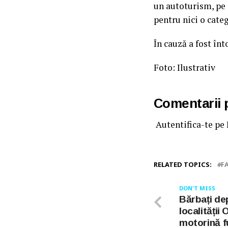
un autoturism, pe 
pentru nici o cate
În cauză a fost în
Foto: Ilustrativ
Comentarii
Autentifica-te pe
RELATED TOPICS:
F
DON'T MISS
Bărbați dep
localității 
motorină f