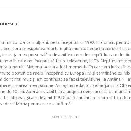
Ionescu
 urmă cu foarte mulţi ani, pe la începutul lui 1992. Era dificil, pentr
ea acestora presupunea foarte multă muncă. Redacţia ziarului Telegr
, iar viaţa mea personală a devenit extrem de simplă: lucram de dim
i, timp în care am început să fac şi televiziune, la TV Neptun, am dec
ţa a ziarului Naţional. Acela a fost momentul în care am lucrat în pa
i multe posturi de radio, începând cu Europa FM şi terminând cu Mix
 dorit mai mult şi am continuat să fac şi televiziune, la Antena 1, ia
 mereu, marea mea pasiune. Am ajuns redactor şef adjunct la Obse
 de 10 ani. Apoi am stabilit că ajunge cu genul acesta de muncă în c
 să fac altceva. Şi am devenit PR! După 5 ani, mi-am reamintit că do
vedere! Motiv pentru care ... iată-mă!
ADVERTISEMENT