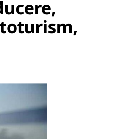
ducere,
utoturism,