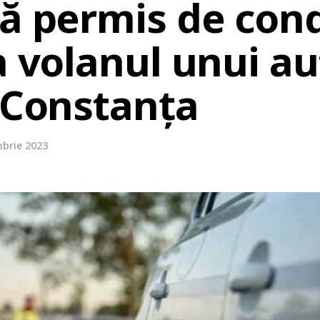
ră permis de con
a volanul unui a
l Constanța
mbrie 2023