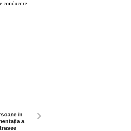
de conducere
rsoane în
entația a
 trasee