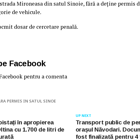
strada Mironeasa din satul Sinoie, fără a deține permis 
gorie de vehicule.
tocmit dosar de cercetare penală.
 pe Facebook
 Facebook pentru a comenta
ARA PERMIS IN SATUL SINOE
UP NEXT
istați în apropierea
Transport public de pe
Oltina cu 1.700 de litri de
orașul Năvodari. Docum
urată
fost finalizată pentru 4