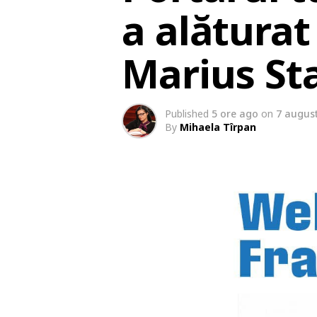
a alăturat
Marius St
Published
5 ore ago
on
7 augus
By
Mihaela Tîrpan