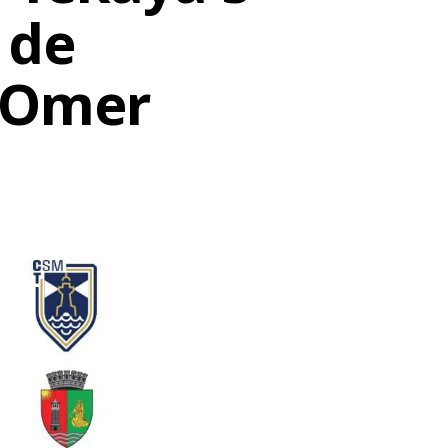
 de
n Omer