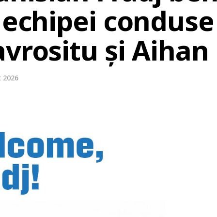
 echipei conduse
avrositu și Aiha
t 2026