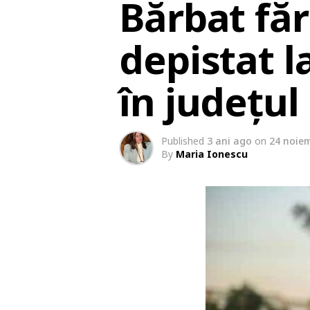
Bărbat fă
depistat l
în județu
Published
3 ani ago
on
24 noie
By
Maria Ionescu