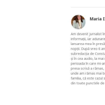
Maria 
Am devenit jurnalist în
informaţii, iar adunar
lansarea mea în presă
nopţii. După vreo 6 an
subredacţia de Constan
şi în cea audio, la ma
perioada în care mi-am
presa scrisă a rămas,
unde am rămas mai bine
familia, că este cazul
din toate punctele de 