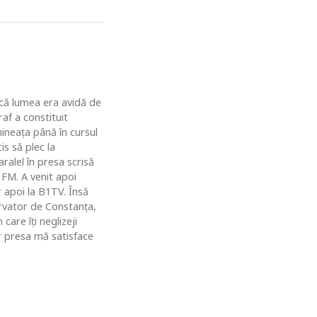
u că lumea era avidă de
af a constituit
ineaţa până în cursul
is să plec la
ralel în presa scrisă
 FM. A venit apoi
r apoi la B1TV. Însă
rvator de Constanţa,
are îţi neglizeji
ar presa mă satisface