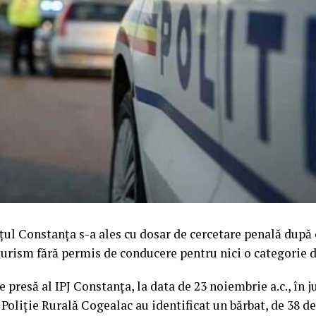
țul Constanța s-a ales cu dosar de cercetare penală după c
urism fără permis de conducere pentru nici o categorie d
e presă al IPJ Constanța, la data de 23 noiembrie a.c., în ju
5 Poliție Rurală Cogealac au identificat un bărbat, de 38 d