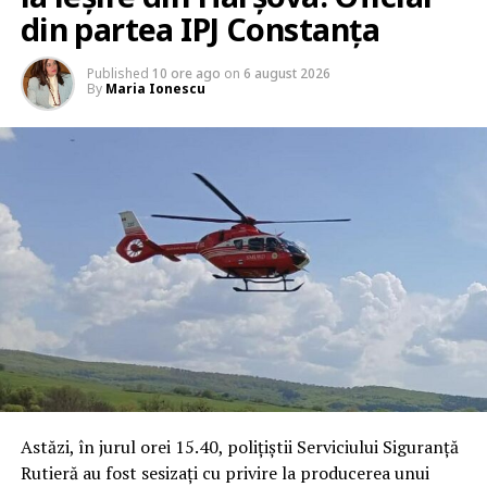
din partea IPJ Constanța
Published
10 ore ago
on
6 august 2026
By
Maria Ionescu
Astăzi, în jurul orei 15.40, polițiștii Serviciului Siguranță
Rutieră au fost sesizați cu privire la producerea unui