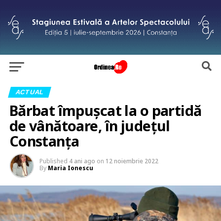
ACTUAL
Bărbat împușcat la o partidă
de vânătoare, în județul
Constanța
Published
4 ani ago
on
12 noiembrie 2022
By
Maria Ionescu