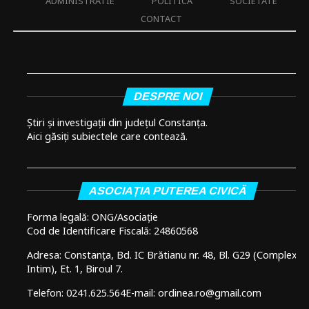
ADMINISTRATIE
POLITICA
SOCIETATE
CONTACT
DESPRE NOI
Știri și investigații din județul Constanța.
Aici găsiți subiectele care contează.
ASOCIAȚIA PUTEREA CIVICĂ
Forma legală: ONG/Asociație
Cod de Identificare Fiscală: 24860568
Adresa: Constanța, Bd. IC Brătianu nr. 48, Bl. G29 (Complex
Intim), Et. 1, Biroul 7.
Telefon: 0241.625.564
E-mail: ordinea.ro@gmail.com