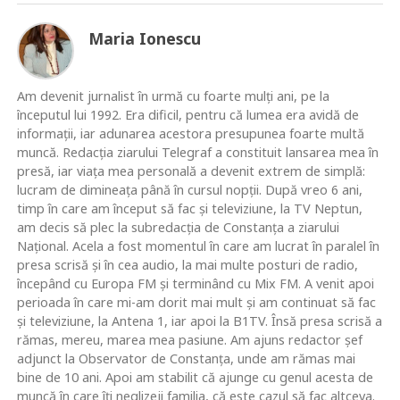
Maria Ionescu
Am devenit jurnalist în urmă cu foarte mulţi ani, pe la
începutul lui 1992. Era dificil, pentru că lumea era avidă de
informaţii, iar adunarea acestora presupunea foarte multă
muncă. Redacţia ziarului Telegraf a constituit lansarea mea în
presă, iar viaţa mea personală a devenit extrem de simplă:
lucram de dimineaţa până în cursul nopţii. După vreo 6 ani,
timp în care am început să fac şi televiziune, la TV Neptun,
am decis să plec la subredacţia de Constanţa a ziarului
Naţional. Acela a fost momentul în care am lucrat în paralel în
presa scrisă şi în cea audio, la mai multe posturi de radio,
începând cu Europa FM şi terminând cu Mix FM. A venit apoi
perioada în care mi-am dorit mai mult şi am continuat să fac
şi televiziune, la Antena 1, iar apoi la B1TV. Însă presa scrisă a
rămas, mereu, marea mea pasiune. Am ajuns redactor şef
adjunct la Observator de Constanţa, unde am rămas mai
bine de 10 ani. Apoi am stabilit că ajunge cu genul acesta de
muncă în care îţi neglizeji familia, că este cazul să fac altceva.