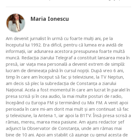
Maria Ionescu
Am devenit jurnalist în urmă cu foarte mulţi ani, pe la
începutul lui 1992. Era dificil, pentru că lumea era avidă de
informaţii, iar adunarea acestora presupunea foarte multă
muncă. Redacţia ziarului Telegraf a constituit lansarea mea în
presă, iar viaţa mea personală a devenit extrem de simplă:
lucram de dimineaţa până în cursul nopţii. După vreo 6 ani,
timp în care am început să fac şi televiziune, la TV Neptun,
am decis să plec la subredacţia de Constanţa a ziarului
Naţional. Acela a fost momentul în care am lucrat în paralel în
presa scrisă şi în cea audio, la mai multe posturi de radio,
începând cu Europa FM şi terminând cu Mix FM. A venit apoi
perioada în care mi-am dorit mai mult şi am continuat să fac
şi televiziune, la Antena 1, iar apoi la B1TV. Însă presa scrisă a
rămas, mereu, marea mea pasiune. Am ajuns redactor şef
adjunct la Observator de Constanţa, unde am rămas mai
bine de 10 ani. Apoi am stabilit că ajunge cu genul acesta de