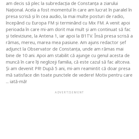
am decis să plec la subredacţia de Constanţa a ziarului
Naţional. Acela a fost momentul în care am lucrat în paralel în
presa scrisă şi în cea audio, la mai multe posturi de radio,
începând cu Europa FM şi terminând cu Mix FM. A venit apoi
perioada în care mi-am dorit mai mult şi am continuat să fac
şi televiziune, la Antena 1, iar apoi la B1TV. Însă presa scrisă a
rămas, mereu, marea mea pasiune. Am ajuns redactor şef
adjunct la Observator de Constanţa, unde am rămas mai
bine de 10 ani. Apoi am stabilit că ajunge cu genul acesta de
muncă în care îţi neglizeji familia, că este cazul să fac altceva.
Şi am devenit PR! După 5 ani, mi-am reamintit că doar presa
mă satisface din toate punctele de vedere! Motiv pentru care
... iată-mă!
ADVERTISEMENT