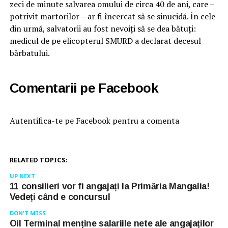
zeci de minute salvarea omului de circa 40 de ani, care –
potrivit martorilor – ar fi încercat să se sinucidă. În cele
din urmă, salvatorii au fost nevoiți să se dea bătuți:
medicul de pe elicopterul SMURD a declarat decesul
bărbatului.
Comentarii pe Facebook
Autentifica-te pe Facebook pentru a comenta
RELATED TOPICS:
UP NEXT
11 consilieri vor fi angajați la Primăria Mangalia!
Vedeți când e concursul
DON'T MISS
Oil Terminal menține salariile nete ale angajaților