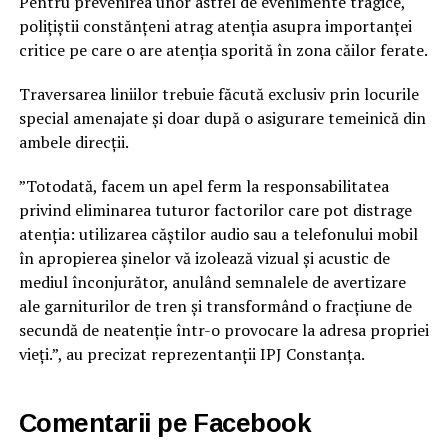
Pentru prevenirea unor astfel de evenimente tragice,
polițiștii constănțeni atrag atenția asupra importanței
critice pe care o are atenția sporită în zona căilor ferate.
Traversarea liniilor trebuie făcută exclusiv prin locurile
special amenajate și doar după o asigurare temeinică din
ambele direcții.
”Totodată, facem un apel ferm la responsabilitatea
privind eliminarea tuturor factorilor care pot distrage
atenția: utilizarea căștilor audio sau a telefonului mobil
în apropierea șinelor vă izolează vizual și acustic de
mediul înconjurător, anulând semnalele de avertizare
ale garniturilor de tren și transformând o fracțiune de
secundă de neatenție într-o provocare la adresa propriei
vieți.”, au precizat reprezentanții IPJ Constanța.
Comentarii pe Facebook