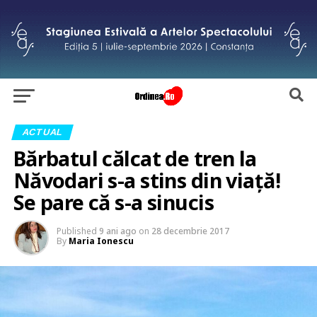
ACTUAL
Bărbatul călcat de tren la
Năvodari s-a stins din viață!
Se pare că s-a sinucis
Published
9 ani ago
on
28 decembrie 2017
By
Maria Ionescu