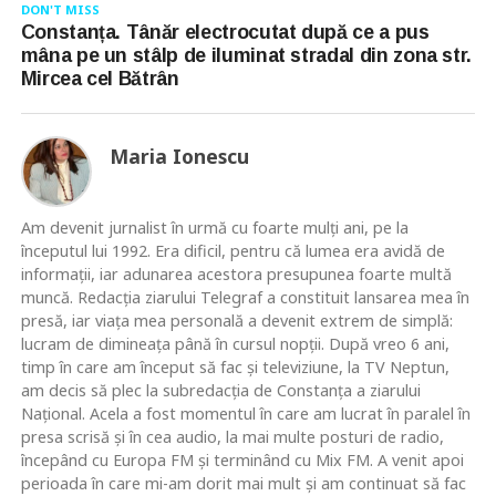
DON'T MISS
Constanța. Tânăr electrocutat după ce a pus
mâna pe un stâlp de iluminat stradal din zona str.
Mircea cel Bătrân
Maria Ionescu
Am devenit jurnalist în urmă cu foarte mulţi ani, pe la
începutul lui 1992. Era dificil, pentru că lumea era avidă de
informaţii, iar adunarea acestora presupunea foarte multă
muncă. Redacţia ziarului Telegraf a constituit lansarea mea în
presă, iar viaţa mea personală a devenit extrem de simplă:
lucram de dimineaţa până în cursul nopţii. După vreo 6 ani,
timp în care am început să fac şi televiziune, la TV Neptun,
am decis să plec la subredacţia de Constanţa a ziarului
Naţional. Acela a fost momentul în care am lucrat în paralel în
presa scrisă şi în cea audio, la mai multe posturi de radio,
începând cu Europa FM şi terminând cu Mix FM. A venit apoi
perioada în care mi-am dorit mai mult şi am continuat să fac