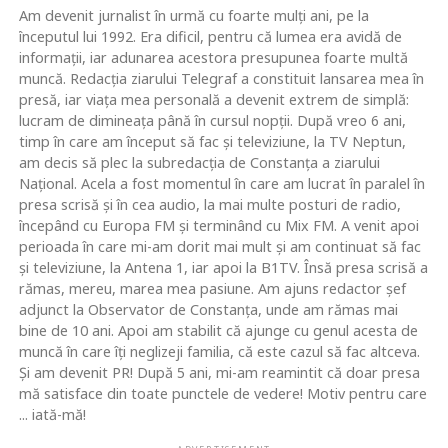
Am devenit jurnalist în urmă cu foarte mulţi ani, pe la
începutul lui 1992. Era dificil, pentru că lumea era avidă de
informaţii, iar adunarea acestora presupunea foarte multă
muncă. Redacţia ziarului Telegraf a constituit lansarea mea în
presă, iar viaţa mea personală a devenit extrem de simplă:
lucram de dimineaţa până în cursul nopţii. După vreo 6 ani,
timp în care am început să fac şi televiziune, la TV Neptun,
am decis să plec la subredacţia de Constanţa a ziarului
Naţional. Acela a fost momentul în care am lucrat în paralel în
presa scrisă şi în cea audio, la mai multe posturi de radio,
începând cu Europa FM şi terminând cu Mix FM. A venit apoi
perioada în care mi-am dorit mai mult şi am continuat să fac
şi televiziune, la Antena 1, iar apoi la B1TV. Însă presa scrisă a
rămas, mereu, marea mea pasiune. Am ajuns redactor şef
adjunct la Observator de Constanţa, unde am rămas mai
bine de 10 ani. Apoi am stabilit că ajunge cu genul acesta de
muncă în care îţi neglizeji familia, că este cazul să fac altceva.
Şi am devenit PR! După 5 ani, mi-am reamintit că doar presa
mă satisface din toate punctele de vedere! Motiv pentru care
... iată-mă!