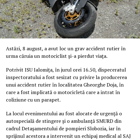
Astăzi, 8 august, a avut loc un grav accident rutier în
urma căruia un motociclist și-a pierdut viața.
Potrivit ISU Ialomița, în jurul orei 16.50, dispeceratul
inspectoratului a fost sesizat cu privire la producerea
unui accident rutier în localitatea Gheorghe Doja, în
care a fost implicată o motocicletă care a intrat în
coliziune cu un parapet.
La locul evenimentului au fost alocate de urgență o
autospecială de stingere și o ambulanță SMURD din
cadrul Detașamentului de pompieri Slobozia, iar în
sprijinul acestora a intervenit un echipaj medical al SAJ