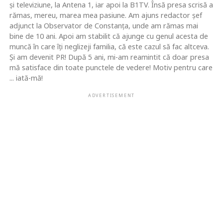
şi televiziune, la Antena 1, iar apoi la B1TV. Însă presa scrisă a
rămas, mereu, marea mea pasiune. Am ajuns redactor şef
adjunct la Observator de Constanţa, unde am rămas mai
bine de 10 ani. Apoi am stabilit că ajunge cu genul acesta de
muncă în care îţi neglizeji familia, că este cazul să fac altceva.
Şi am devenit PR! După 5 ani, mi-am reamintit că doar presa
mă satisface din toate punctele de vedere! Motiv pentru care
... iată-mă!
ADVERTISEMENT