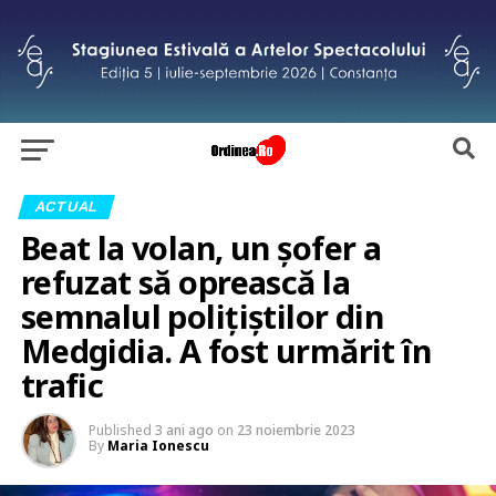
ACTUAL
Beat la volan, un șofer a
refuzat să oprească la
semnalul polițiștilor din
Medgidia. A fost urmărit în
trafic
Published
3 ani ago
on
23 noiembrie 2023
By
Maria Ionescu