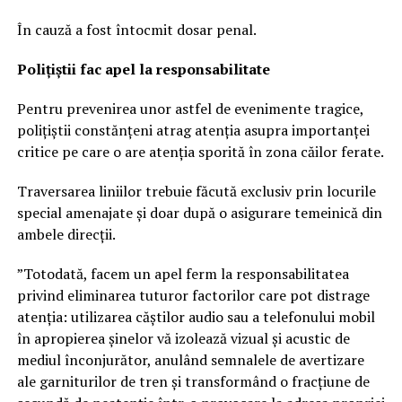
În cauză a fost întocmit dosar penal.
Polițiștii fac apel la responsabilitate
Pentru prevenirea unor astfel de evenimente tragice,
polițiștii constănțeni atrag atenția asupra importanței
critice pe care o are atenția sporită în zona căilor ferate.
Traversarea liniilor trebuie făcută exclusiv prin locurile
special amenajate și doar după o asigurare temeinică din
ambele direcții.
”Totodată, facem un apel ferm la responsabilitatea
privind eliminarea tuturor factorilor care pot distrage
atenția: utilizarea căștilor audio sau a telefonului mobil
în apropierea șinelor vă izolează vizual și acustic de
mediul înconjurător, anulând semnalele de avertizare
ale garniturilor de tren și transformând o fracțiune de