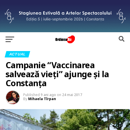
ACTUAL
Campanie “Vaccinarea
salvează vieți” ajunge și la
Constanța
Published
9 ani ago
on
24 mai 2017
By
Mihaela Tîrpan