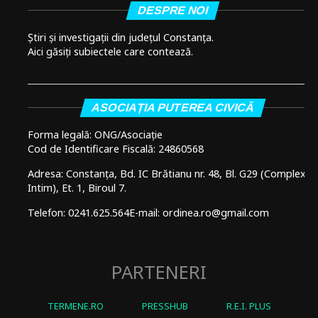
DESPRE NOI
Știri și investigații din județul Constanța.
Aici găsiți subiectele care contează.
ASOCIAȚIA PUTEREA CIVICĂ
Forma legală: ONG/Asociație
Cod de Identificare Fiscală: 24860568
Adresa: Constanța, Bd. IC Brătianu nr. 48, Bl. G29 (Complex
Intim), Et. 1, Biroul 7.
Telefon: 0241.625.564
E-mail: ordinea.ro@gmail.com
PARTENERI
TERMENE.RO
PRESSHUB
R.E.I. PLUS