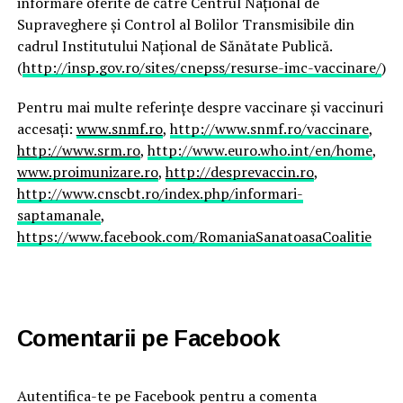
informare oferite de către Centrul Naţional de
Supraveghere şi Control al Bolilor Transmisibile din
cadrul Institutului Naţional de Sănătate Publică.
(
http://insp.gov.ro/sites/cnepss/resurse-imc-vaccinare/
)
Pentru mai multe referinţe despre vaccinare şi vaccinuri
accesaţi:
www.snmf.ro
,
http://www.snmf.ro/vaccinare
,
http://www.srm.ro
,
http://www.euro.who.int/en/home
,
www.proimunizare.ro
,
http://desprevaccin.ro
,
http://www.cnscbt.ro/index.php/informari-
saptamanale
,
https://www.facebook.com/RomaniaSanatoasaCoalitie
Comentarii pe Facebook
Autentifica-te pe Facebook pentru a comenta