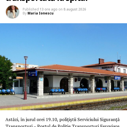
Published
13 ore ago
on
8 august 2026
By
Maria Ionescu
Astăzi, în jurul orei 19.10, polițiștii Serviciului Siguranță
Transporturi – Postul de Poliție Transporturi Feroviare