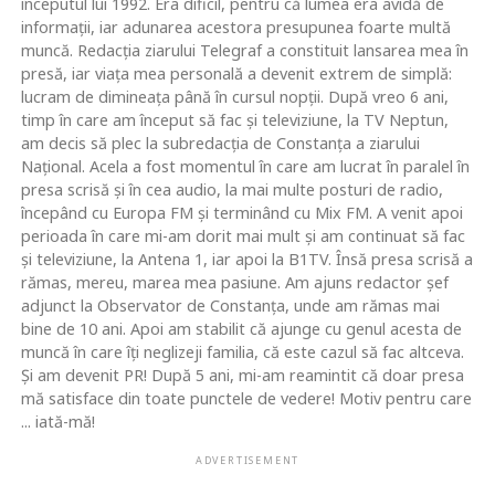
începutul lui 1992. Era dificil, pentru că lumea era avidă de
informaţii, iar adunarea acestora presupunea foarte multă
muncă. Redacţia ziarului Telegraf a constituit lansarea mea în
presă, iar viaţa mea personală a devenit extrem de simplă:
lucram de dimineaţa până în cursul nopţii. După vreo 6 ani,
timp în care am început să fac şi televiziune, la TV Neptun,
am decis să plec la subredacţia de Constanţa a ziarului
Naţional. Acela a fost momentul în care am lucrat în paralel în
presa scrisă şi în cea audio, la mai multe posturi de radio,
începând cu Europa FM şi terminând cu Mix FM. A venit apoi
perioada în care mi-am dorit mai mult şi am continuat să fac
şi televiziune, la Antena 1, iar apoi la B1TV. Însă presa scrisă a
rămas, mereu, marea mea pasiune. Am ajuns redactor şef
adjunct la Observator de Constanţa, unde am rămas mai
bine de 10 ani. Apoi am stabilit că ajunge cu genul acesta de
muncă în care îţi neglizeji familia, că este cazul să fac altceva.
Şi am devenit PR! După 5 ani, mi-am reamintit că doar presa
mă satisface din toate punctele de vedere! Motiv pentru care
... iată-mă!
ADVERTISEMENT