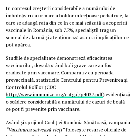
În contexul creşterii considerabile a numărului de
îmbolnăviri ca urmare a bolilor infecţioase pediatrice, la
care se adaugă rata din ce în ce mai scăzută a acoperirii
vaccinale în România, sub 75%, specialiştii trag un
semnal de alarmă şi atenţionează asupra implicaţiilor ce
pot apărea.
Studiile de specialitate demonstreză eficacitatea
vaccinurilor, dovadă stând boli grave care au fost
eradicate prin vaccinare. Comparativ cu perioada
prevaccinală, statisticile Centrului pentru Prevenirea şi
Controlul Bolilor (CDC
http://www.immunize.org/catg.d/p4037.pdf
) evidenţiază
o scădere considerabilă a numărului de cazuri de boală
ce pot fi prevenite prin vaccinare.
Având şi sprijinul Coaliţiei România Sănătoasă, campania
“Vaccinarea salvează vieţi”
foloseşte resurse oficiale de