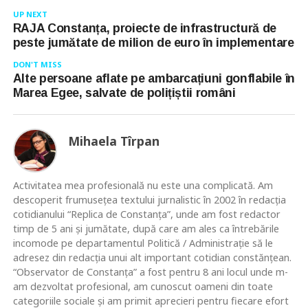
UP NEXT
RAJA Constanța, proiecte de infrastructură de
peste jumătate de milion de euro în implementare
DON'T MISS
Alte persoane aflate pe ambarcațiuni gonflabile în
Marea Egee, salvate de polițiștii români
Mihaela Tîrpan
Activitatea mea profesională nu este una complicată. Am
descoperit frumusețea textului jurnalistic în 2002 în redacția
cotidianului “Replica de Constanța”, unde am fost redactor
timp de 5 ani și jumătate, după care am ales ca întrebările
incomode pe departamentul Politică / Administrație să le
adresez din redacția unui alt important cotidian constănțean.
“Observator de Constanța” a fost pentru 8 ani locul unde m-
am dezvoltat profesional, am cunoscut oameni din toate
categoriile sociale și am primit aprecieri pentru fiecare efort