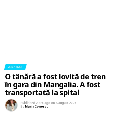
ACTUAL
O tânără a fost lovită de tren
în gara din Mangalia. A fost
transportată la spital
Published
2 ore ago
on
8 august 2026
By
Maria Ionescu