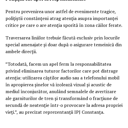
Pentru prevenirea unor astfel de evenimente tragice,
polițiștii constănțeni atrag atenția asupra importanței
critice pe care o are atenția sporită în zona căilor ferate.
Traversarea liniilor trebuie făcută exclusiv prin locurile
special amenajate și doar după o asigurare temeinică din
ambele direcții.
”Totodată, facem un apel ferm la responsabilitatea
privind eliminarea tuturor factorilor care pot distrage
atenția: utilizarea căștilor audio sau a telefonului mobil
în apropierea șinelor vă izolează vizual și acustic de
mediul înconjurător, anulând semnalele de avertizare
ale garniturilor de tren și transformând o fracțiune de
secundă de neatenție într-o provocare la adresa propriei
vieți.”, au precizat reprezentanții IPJ Constanța.