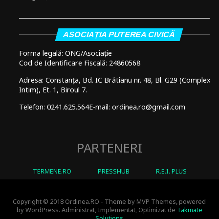
ASOCIAȚIA PUTEREA CIVICĂ
Forma legală: ONG/Asociație
Cod de Identificare Fiscală: 24860568
Adresa: Constanța, Bd. IC Brătianu nr. 48, Bl. G29 (Complex
Intim), Et. 1, Biroul 7.
Telefon: 0241.625.564
E-mail: ordinea.ro@gmail.com
PARTENERI
TERMENE.RO
PRESSHUB
R.E.I. PLUS
Copyright © 2018 Ordinea.RO - Theme by MVP Themes, powered
by WordPress. Administrat, Implementat, Optimizat de
Takmate
Solutions