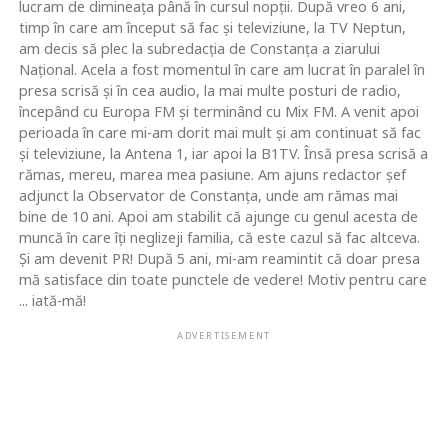
lucram de dimineaţa până în cursul nopţii. După vreo 6 ani,
timp în care am început să fac şi televiziune, la TV Neptun,
am decis să plec la subredacţia de Constanţa a ziarului
Naţional. Acela a fost momentul în care am lucrat în paralel în
presa scrisă şi în cea audio, la mai multe posturi de radio,
începând cu Europa FM şi terminând cu Mix FM. A venit apoi
perioada în care mi-am dorit mai mult şi am continuat să fac
şi televiziune, la Antena 1, iar apoi la B1TV. Însă presa scrisă a
rămas, mereu, marea mea pasiune. Am ajuns redactor şef
adjunct la Observator de Constanţa, unde am rămas mai
bine de 10 ani. Apoi am stabilit că ajunge cu genul acesta de
muncă în care îţi neglizeji familia, că este cazul să fac altceva.
Şi am devenit PR! După 5 ani, mi-am reamintit că doar presa
mă satisface din toate punctele de vedere! Motiv pentru care
... iată-mă!
ADVERTISEMENT