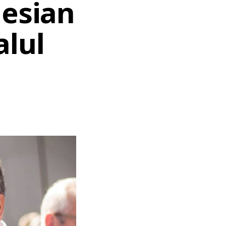
nesian
alul