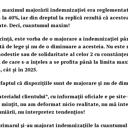
 maximul majorării indemnizației era reglementat 
la 40%, iar din dreptul la replică rezultă că aceste
ate. Deci, cuantumul maxim!
cință, este vorba de o majorare a indemnizației pâ
 de lege și nu de o diminuare a acesteia. Nu este 
odestie sau de solidaritate al celor 2 cu constănțen
i, de care s-a înțeles a se profita până la limita m
, cât și în 2025.
 faptul că dispozițiile sunt de majorare și nu de di
erialul clientului”, cu informații oficiale e pe site-u
 mințit, nu am deformat nicio realitate, nu mă int
uniării, nu interpretez tendențios!
eprimarul și-au majorat indemnizațiile la cuantum