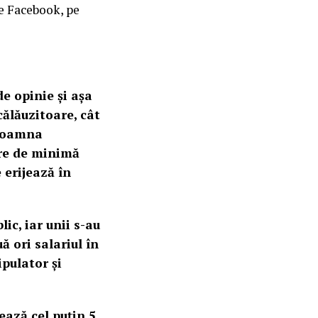
pe Facebook, pe
e opinie și așa
călăuzitoare, cât
 doamna
are de minimă
e erijează în
ic, iar unii s-au
ă ori salariul în
pulator și
ează cel puțin 5