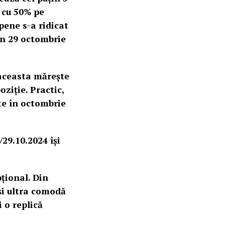
 cu 50% pe
pene s-a ridicat
din 29 octombrie
: aceasta mărește
ziție. Practic,
te în octombrie
/29.10.2024 își
pțional. Din
și ultra comodă
i o replică