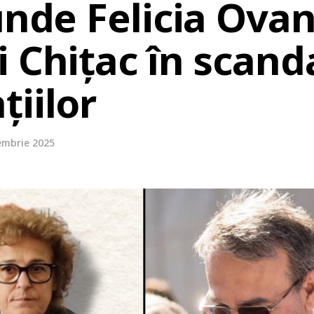
unde Felicia Ova
 Chițac în scand
iilor
embrie 2025