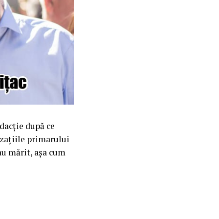
edacție după ce
zațiile primarului
au mărit, așa cum