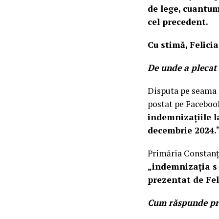
de lege, cuantum
cel precedent.
Cu stimă, Felici
De unde a plecat
Disputa pe seama i
postat pe Facebook
indemnizațiile la
decembrie 2024.
Primăria Constanța
„indemnizația s-
prezentat de Fel
Cum răspunde pr