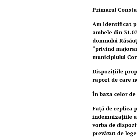
Primarul Constan
Am identificat pe
ambele din 31.07
domnului Răsăuț
“privind majorar
municipiului Co
Dispozițiile prop
raport de care n
În baza celor de
Față de replica p
indemnizațiile au
vorba de dispozi
prevăzut de lege 