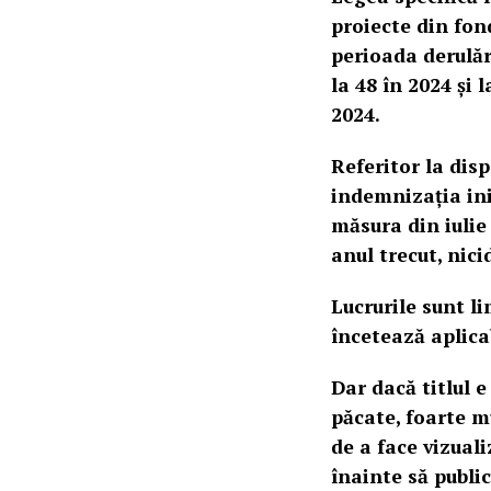
proiecte din fon
perioada derulăr
la 48 în 2024 și 
2024.
Referitor la disp
indemnizația iniț
măsura din iulie
anul trecut, nic
Lucrurile sunt li
încetează aplica
Dar dacă titlul e
păcate, foarte m
de a face vizuali
înainte să publi