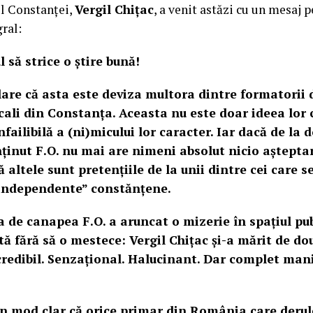
l Constanței,
Vergil Chițac
, a venit astăzi cu un mesaj 
gral:
 să strice o știre bună!
are că asta este deviza multora dintre formatorii d
locali din Constanța. Aceasta nu este doar ideea lor 
nfailibilă a (ni)micului lor caracter. Iar dacă de la
ținut F.O. nu mai are nimeni absolut nicio aștept
că altele sunt pretențiile de la unii dintre cei care s
 „independente” constănțene.
ța de canapea F.O. a aruncat o mizerie în spațiul publ
tă fără să o mestece: Vergil Chițac și-a mărit de dou
ncredibil. Senzațional. Halucinant. Dar complet mani
în mod clar că orice primar din România care derul