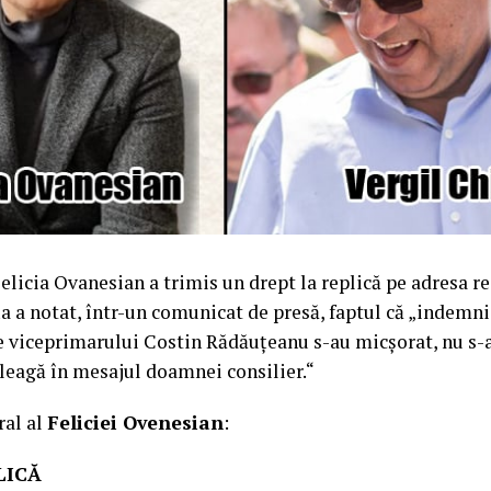
Felicia Ovanesian a trimis un drept la replică pe adresa r
 a notat, într-un comunicat de presă, faptul că „indemni
le viceprimarului Costin Rădăuțeanu s-au micșorat, nu s-
țeleagă în mesajul doamnei consilier.“
ral al
Feliciei Ovenesian
:
LICĂ