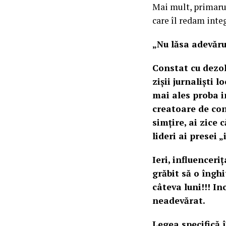
Mai mult, primaru
care îl redam inte
„Nu lăsa adevărul
Constat cu dezol
zișii jurnaliști 
mai ales proba i
creatoare de con
simțire, ai zice 
lideri ai presei
Ieri, influenceri
grăbit să o înghi
câteva luni!!! I
neadevărat.
Legea specifică 