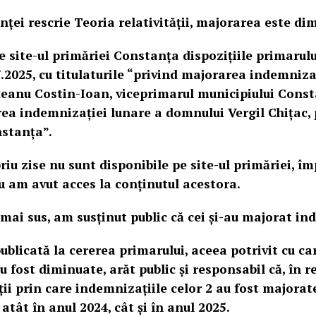
ței rescrie Teoria relativității, majorarea este di
 site-ul primăriei Constanța dispozițiile primarului
.2025, cu titulaturile “privind majorarea indemniza
eanu Costin-Ioan, viceprimarul municipiului Consta
ea indemnizației lunare a domnului Vergil Chițac,
nstanța”.
riu zise nu sunt disponibile pe site-ul primăriei, îm
u am avut acces la conținutul acestora.
 mai sus, am susținut public că cei și-au majorat in
ublicată la cererea primarului, aceea potrivit cu car
 fost diminuate, arăt public și responsabil că, în re
ții prin care indemnizațiile celor 2 au fost majora
atât în anul 2024, cât și în anul 2025.