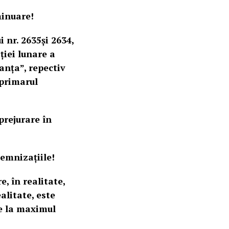
minuare!
 nr. 2635și 2634,
ției lunare a
nța”, repectiv
 primarul
prejurare în
demnizațiile!
e, în realitate,
alitate, este
te la maximul