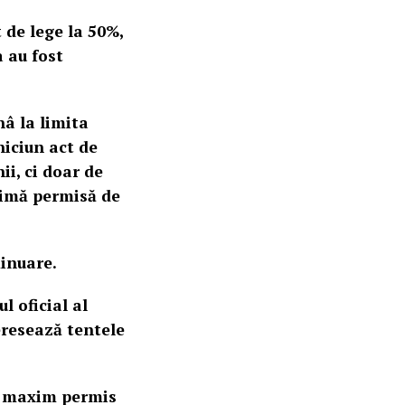
de lege la 50%,
a au fost
nâ la limita
niciun act de
ii, ci doar de
aximă permisă de
minuare.
l oficial al
eresează tentele
ul maxim permis