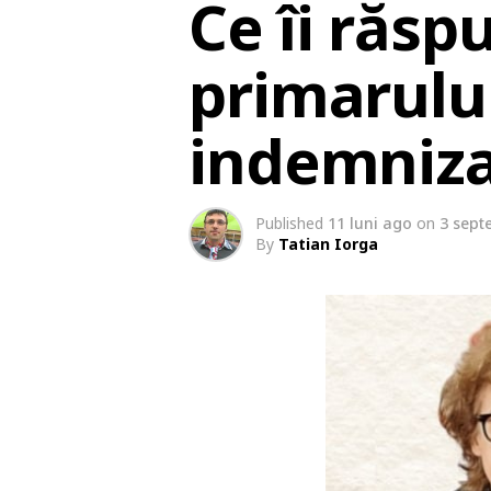
Ce îi răsp
primarului
indemnizaț
Published
11 luni ago
on
3 sept
By
Tatian Iorga