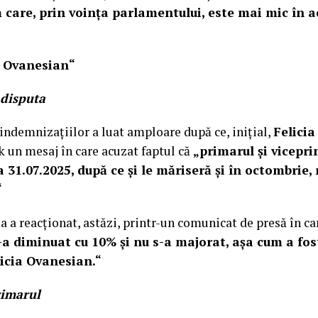
 care, prin voința parlamentului, este mai mic în a
a Ovanesian“
 disputa
ndemnizațiilor a luat amploare după ce, inițial,
Felici
 un mesaj în care acuzat faptul că
„primarul și vicepri
 31.07.2025, după ce și le măriseră și în octombrie, 
“
 a reacționat, astăzi, printr-un comunicat de presă în car
a diminuat cu 10% și nu s-a majorat, așa cum a fos
icia Ovanesian.“
imarul