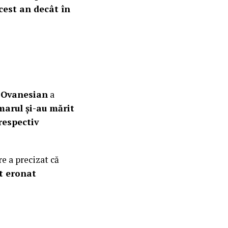
cest an decât în
a Ovanesian
a
marul și-au mărit
respectiv
e a precizat că
t eronat