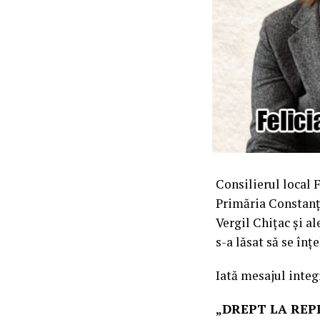
Consilierul local 
Primăria Constanța
Vergil Chițac și a
s-a lăsat să se în
Iată mesajul integ
„DREPT LA REP