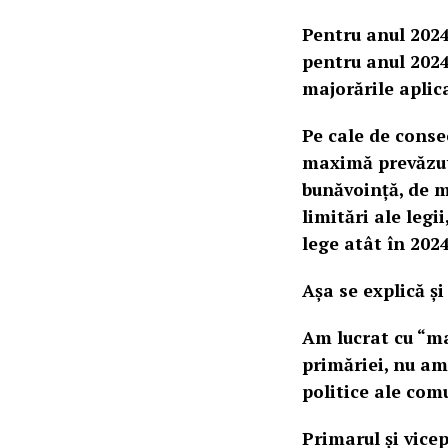
Pentru anul 2024
pentru anul 2024 
majorările aplic
Pe cale de conse
maximă prevăzută
bunăvoință, de m
limitări ale legi
lege atât în 2024
Așa se explică și
Am lucrat cu “mat
primăriei, nu am
politice ale com
Primarul și vic