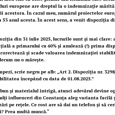
duri europene are dreptul la o indemnizație mărită
ii acestora. În cazul meu, numărul proiectelor euro
la 53 anul acesta. În acest sens, a venit dispoziția 
oziția din 31 iulie 2025, lucrurile sunt și mai clare
ială a primarului cu 40% și anulează (!) prima dispo
 corectează și scade valoarea indemnizației stabili
idecum nu o mărește.
mpezi, scrie negru pe alb: „Art 2. Dispoziția nr. 3298
bilitatea începând cu data de 01.08.2025.”
 bun și materialul intrigă, atunci adevărul devine o
ulți influenceri din Constanța aleg varianta facilă 
zări pe rețele. Ce rost are să dai un telefon și să cer
ci? Prea multă muncă.“