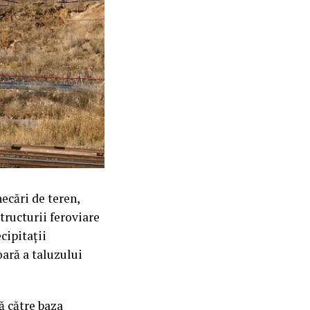
necări de teren,
tructurii feroviare
cipitații
ară a taluzului
ă către baza