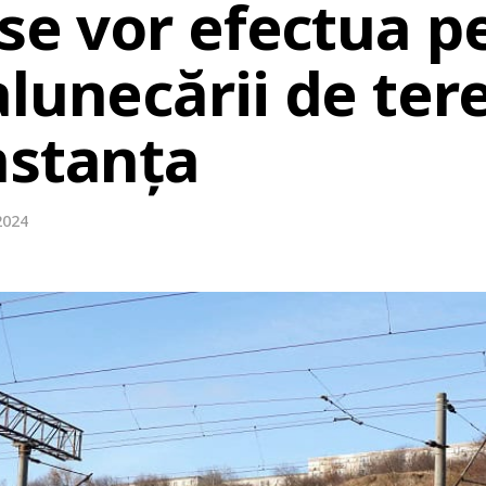
 se vor efectua p
lunecării de ter
nstanța
2024