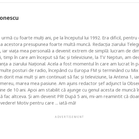
Ionescu
 urmă cu foarte mulţi ani, pe la începutul lui 1992. Era dificil, pentr
ea acestora presupunea foarte multă muncă. Redacţia ziarului Telegr
, iar viaţa mea personală a devenit extrem de simplă: lucram de dim
i, timp în care am început să fac şi televiziune, la TV Neptun, am dec
ţa a ziarului Naţional. Acela a fost momentul în care am lucrat în pa
i multe posturi de radio, începând cu Europa FM şi terminând cu Mix
 dorit mai mult şi am continuat să fac şi televiziune, la Antena 1, ia
 mereu, marea mea pasiune. Am ajuns redactor şef adjunct la Obse
 de 10 ani. Apoi am stabilit că ajunge cu genul acesta de muncă în c
 să fac altceva. Şi am devenit PR! După 5 ani, mi-am reamintit că do
vedere! Motiv pentru care ... iată-mă!
ADVERTISEMENT