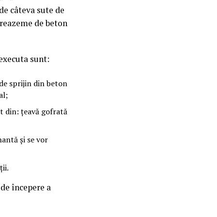
 de câteva sute de
e reazeme de beton
 executa sunt:
de sprijin din beton
al;
t din: țeavă gofrată
nantă și se vor
ii.
 de începere a