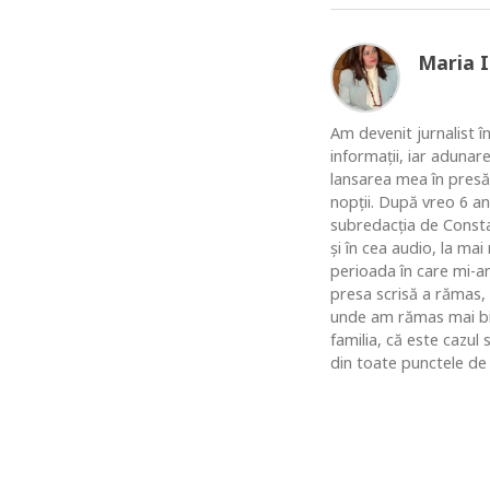
Maria 
Am devenit jurnalist în
informaţii, iar adunar
lansarea mea în presă
nopţii. După vreo 6 an
subredacţia de Constan
şi în cea audio, la ma
perioada în care mi-am
presa scrisă a rămas,
unde am rămas mai bine
familia, că este cazul
din toate punctele de 