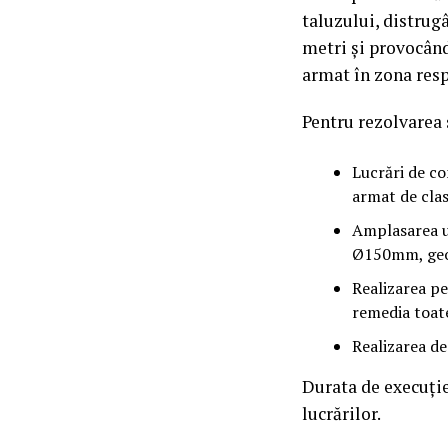
taluzului, distrug
metri și provocând
armat în zona resp
Pentru rezolvarea s
Lucrări de co
armat de clas
Amplasarea un
Ø150mm, geot
Realizarea pe
remedia toate
Realizarea de
Durata de execuţie
lucrărilor.