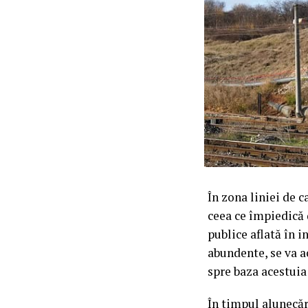
În zona liniei de c
ceea ce împiedică d
publice aflată în i
abundente, se va a
spre baza acestuia
În timpul alunecăr