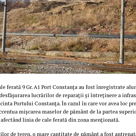
ale ferată 9 Gr. A1 Port Constanța au fost înregistrate alu
esfășurarea lucrărilor de reparații și întreținere a infras
ncinta Portului Constanța. În cazul în care vor avea loc pre
ccentua mișcarea maselor de pământ de la partea superio
 afectând linia de cale ferată din zona menționată.
ilor de teren, o mare cantitate de pământ a fost antrenat