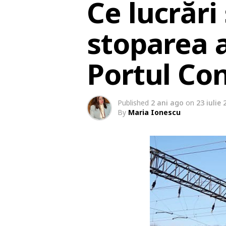
Ce lucrări
stoparea a
Portul Co
Published
2 ani ago
on
23 iulie 
By
Maria Ionescu