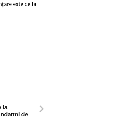
nțare este de la
 la
andarmi de