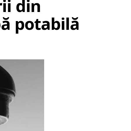
i din
pă potabilă