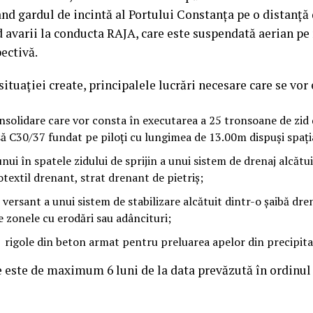
ând gardul de incintă al Portului Constanța pe o distanță
 avarii la conducta RAJA, care este suspendată aerian p
ectivă.
ituației create, principalele lucrări necesare care se vor
nsolidare care vor consta în executarea a 25 tronsoane de zid 
ă C30/37 fundat pe piloți cu lungimea de 13.00m dispuși spați
ui în spatele zidului de sprijin a unui sistem de drenaj alcătui
extil drenant, strat drenant de pietriș;
 versant a unui sistem de stabilizare alcătuit dintr-o șaibă dre
 zonele cu erodări sau adâncituri;
 rigole din beton armat pentru preluarea apelor din precipitaț
 este de maximum 6 luni de la data prevăzută în ordinul