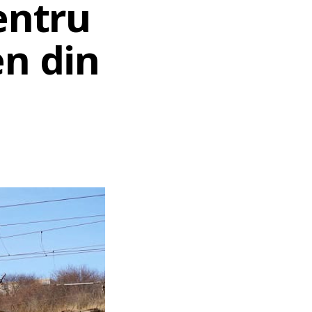
entru
en din