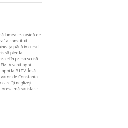
u că lumea era avidă de
af a constituit
ineaţa până în cursul
is să plec la
ralel în presa scrisă
 FM. A venit apoi
r apoi la B1TV. Însă
rvator de Constanţa,
are îţi neglizeji
ar presa mă satisface