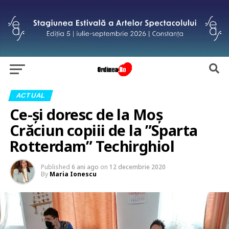
ACTUAL
Ce-și doresc de la Moș
Crăciun copiii de la ”Sparta
Rotterdam” Techirghiol
Published
6 ani ago
on
12 decembrie 2020
By
Maria Ionescu