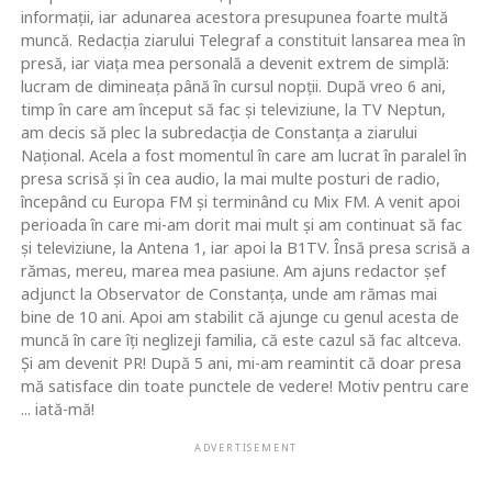
informaţii, iar adunarea acestora presupunea foarte multă
muncă. Redacţia ziarului Telegraf a constituit lansarea mea în
presă, iar viaţa mea personală a devenit extrem de simplă:
lucram de dimineaţa până în cursul nopţii. După vreo 6 ani,
timp în care am început să fac şi televiziune, la TV Neptun,
am decis să plec la subredacţia de Constanţa a ziarului
Naţional. Acela a fost momentul în care am lucrat în paralel în
presa scrisă şi în cea audio, la mai multe posturi de radio,
începând cu Europa FM şi terminând cu Mix FM. A venit apoi
perioada în care mi-am dorit mai mult şi am continuat să fac
şi televiziune, la Antena 1, iar apoi la B1TV. Însă presa scrisă a
rămas, mereu, marea mea pasiune. Am ajuns redactor şef
adjunct la Observator de Constanţa, unde am rămas mai
bine de 10 ani. Apoi am stabilit că ajunge cu genul acesta de
muncă în care îţi neglizeji familia, că este cazul să fac altceva.
Şi am devenit PR! După 5 ani, mi-am reamintit că doar presa
mă satisface din toate punctele de vedere! Motiv pentru care
... iată-mă!
ADVERTISEMENT