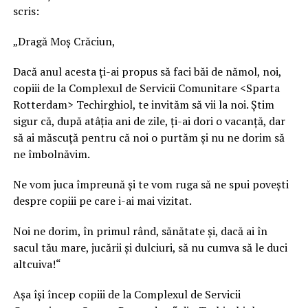
scris:
„Dragă Moș Crăciun,
Dacă anul acesta ți-ai propus să faci băi de nămol, noi,
copiii de la Complexul de Servicii Comunitare <Sparta
Rotterdam> Techirghiol, te invităm să vii la noi. Știm
sigur că, după atâția ani de zile, ți-ai dori o vacanță, dar
să ai măscuță pentru că noi o purtăm și nu ne dorim să
ne îmbolnăvim.
Ne vom juca împreună și te vom ruga să ne spui povești
despre copiii pe care i-ai mai vizitat.
Noi ne dorim, în primul rând, sănătate și, dacă ai în
sacul tău mare, jucării și dulciuri, să nu cumva să le duci
altcuiva!“
Așa își încep copiii de la Complexul de Servicii