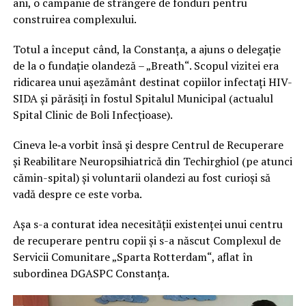
ani, o campanie de strângere de fonduri pentru
construirea complexului.
Totul a început când, la Constanța, a ajuns o delegație
de la o fundație olandeză – „Breath“. Scopul vizitei era
ridicarea unui așezământ destinat copiilor infectați HIV-
SIDA și părăsiți în fostul Spitalul Municipal (actualul
Spital Clinic de Boli Infecțioase).
Cineva le‑a vorbit însă și despre Centrul de Recuperare
și Reabilitare Neuropsihiatrică din Techirghiol (pe atunci
cămin-spital) și voluntarii olandezi au fost curioși să
vadă despre ce este vorba.
Așa s-a conturat idea necesității existenței unui centru
de recuperare pentru copii și s-a născut Complexul de
Servicii Comunitare „Sparta Rotterdam“, aflat în
subordinea DGASPC Constanța.