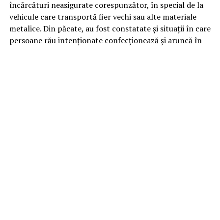
încărcături neasigurate corespunzător, în special de la
vehicule care transportă fier vechi sau alte materiale
metalice. Din păcate, au fost constatate și situații în care
persoane rău intenționate confecționează și aruncă în
mod deliberat astfel de obiecte pe partea carosabilă,
punând în pericol siguranța tuturor participanților la
trafic.
Ce spun reprezentanții DRDP Constanța
”Facem apel la toți conducătorii auto:
să circule cu prudență și să adapteze viteza la
condițiile de trafic;
să păstreze o distanță corespunzătoare față de
vehiculul din față, astfel încât să poată reacționa
la timp în cazul apariției unor obstacole pe
carosabil;