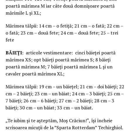
poartă mărimea M iar câte două domnișoare poartă
mărimile L și XL;
Mărimea tălpii: 14 cm – o fetiță; 21 cm – o fată; 22 cm –
o fată; 23 cm – două fete; 24 cm – două fete; 25 – trei
fete
BĂIEȚI:
articole vestimentare: cinci băieței poartă
mărimea XS; opt băieți poartă mărimea S; 8 băieți
poartă mărimea M; 7 băieți poartă mărimea L și un
cavaler poartă mărimea XL;
Mărimea tălpii: 19 cm – un băiețel; 21 cm – doi băieți; 22
cm – 2 băieți; 23 cm – un băiat; 24 cm – 3 băieți; 25 cm –
7 băieți; 26 cm – 6 băieți; 27 cm – 2 băieți; 28 cm – 3
băieți; 30 cm – un băiat; 33 cm – un băiat.
„Te iubim și te așteptăm, Moș Crăciun!“, își încheie
scrisoarea micuții de la ”Sparta Rotterdam” Techirghiol.