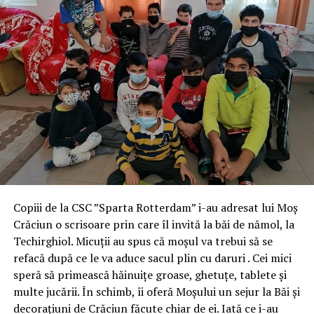
Copiii de la CSC ”Sparta Rotterdam” i-au adresat lui Moș
Crăciun o scrisoare prin care îl invită la băi de nămol, la
Techirghiol. Micuții au spus că moșul va trebui să se
refacă după ce le va aduce sacul plin cu daruri . Cei mici
speră să primească hăinuițe groase, ghetuțe, tablete și
multe jucării. În schimb, îi oferă Moșului un sejur la Băi şi
decoraţiuni de Crăciun făcute chiar de ei. Iată ce i-au