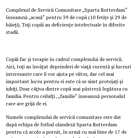
Complexul de Servicii Comunitare „Sparta Rotterdam“
înseamnă „acasă“ pentru 39 de copii (10 fetițe și 29 de
băieți). Toți copiii au deficiențe intelectuale în diferite
stadii.
Copiii fac și terapie în cadrul complexului de servicii.
Aici, toți au învățat deprinderi de viață curentă și lucruri
interesante care îi vor ajuta pe viitor, dar cel mai
important lucru pentru ei este că se simt protejați și
iubiți. Doar câțiva dintre copii mai păstreză legătura cu
familia. Pentru ceilalți , „familie“ înseamnă personalul
care are grijă de ei.
Numele complexului de servicii comunitare este dat
după echipa de fotbal olandeză Sparta Rotterdam
pentru că acolo a pornit, în urmă cu mai bine de 17 de