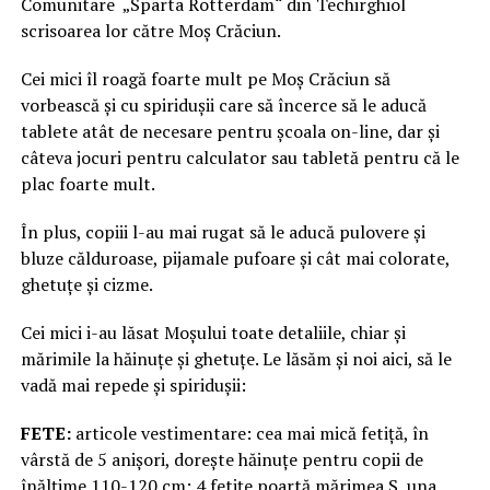
Comunitare „Sparta Rotterdam“ din Techirghiol
scrisoarea lor către Moș Crăciun.
Cei mici îl roagă foarte mult pe Moș Crăciun să
vorbească și cu spiridușii care să încerce să le aducă
tablete atât de necesare pentru școala on-line, dar și
câteva jocuri pentru calculator sau tabletă pentru că le
plac foarte mult.
În plus, copiii l-au mai rugat să le aducă pulovere și
bluze călduroase, pijamale pufoare și cât mai colorate,
ghetuțe și cizme.
Cei mici i-au lăsat Moșului toate detaliile, chiar și
mărimile la hăinuțe și ghetuțe. Le lăsăm și noi aici, să le
vadă mai repede și spiridușii:
FETE:
articole vestimentare: cea mai mică fetiță, în
vârstă de 5 anișori, dorește hăinuțe pentru copii de
înălțime 110-120 cm; 4 fetițe poartă mărimea S, una