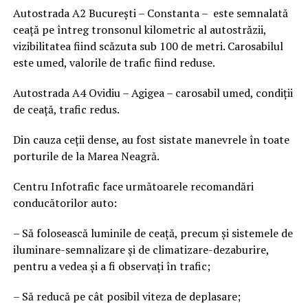
Autostrada A2 București – Constanta – este semnalată
ceață pe întreg tronsonul kilometric al autostrăzii,
vizibilitatea fiind scăzuta sub 100 de metri. Carosabilul
este umed, valorile de trafic fiind reduse.
Autostrada A4 Ovidiu – Agigea – carosabil umed, condiții
de ceață, trafic redus.
Din cauza ceții dense, au fost sistate manevrele în toate
porturile de la Marea Neagră.
Centru Infotrafic face următoarele recomandări
conducătorilor auto:
– Să folosească luminile de ceaţă, precum şi sistemele de
iluminare-semnalizare şi de climatizare-dezaburire,
pentru a vedea şi a fi observaţi în trafic;
– Să reducă pe cât posibil viteza de deplasare;