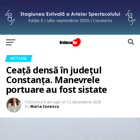
ACTUAL
Ceață densă în județul
Constanța. Manevrele
portuare au fost sistate
Published
6 ani ago
on
12 decembrie 2020
By
Maria Ionescu