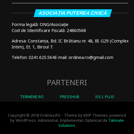
ASOCIAȚIA PUTEREA CIVICĂ
Forma legală: ONG/Asociație
Cod de Identificare Fiscală: 24860568
Adresa: Constanța, Bd. IC Brătianu nr. 48, Bl. G29 (Complex
Intim), Et. 1, Biroul 7.
Telefon: 0241.625.564
E-mail: ordinea.ro@gmail.com
PARTENERI
TERMENE.RO
PRESSHUB
R.E.I. PLUS
Copyright © 2018 Ordinea.RO - Theme by MVP Themes, powered
by WordPress. Administrat, Implementat, Optimizat de
Takmate
Solutions