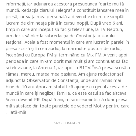
informaţii, iar adunarea acestora presupunea foarte multă
muncă. Redacţia ziarului Telegraf a constituit lansarea mea în
presă, iar viaţa mea personală a devenit extrem de simplă:
lucram de dimineaţa până în cursul nopţii. După vreo 6 ani,
timp în care am început să fac şi televiziune, la TV Neptun,
am decis să plec la subredacţia de Constanţa a ziarului
Naţional. Acela a fost momentul în care am lucrat în paralel în
presa scrisă şi în cea audio, la mai multe posturi de radio,
începând cu Europa FM şi terminând cu Mix FM. A venit apoi
perioada în care mi-am dorit mai mult şi am continuat să fac
şi televiziune, la Antena 1, iar apoi la B1TV. Însă presa scrisă a
rămas, mereu, marea mea pasiune. Am ajuns redactor şef
adjunct la Observator de Constanţa, unde am rămas mai
bine de 10 ani. Apoi am stabilit că ajunge cu genul acesta de
muncă în care îţi neglizeji familia, că este cazul să fac altceva.
Şi am devenit PR! După 5 ani, mi-am reamintit că doar presa
mă satisface din toate punctele de vedere! Motiv pentru care
... iată-mă!
ADVERTISEMENT