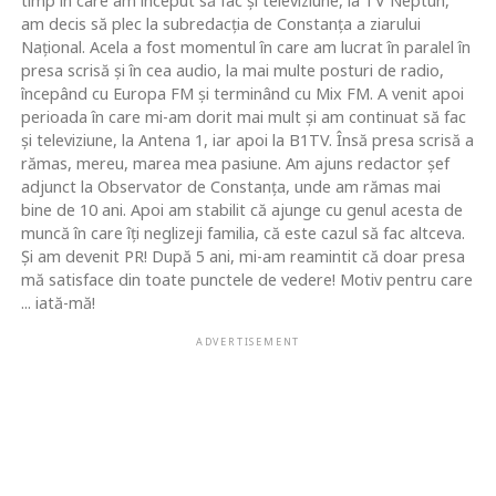
timp în care am început să fac şi televiziune, la TV Neptun,
am decis să plec la subredacţia de Constanţa a ziarului
Naţional. Acela a fost momentul în care am lucrat în paralel în
presa scrisă şi în cea audio, la mai multe posturi de radio,
începând cu Europa FM şi terminând cu Mix FM. A venit apoi
perioada în care mi-am dorit mai mult şi am continuat să fac
şi televiziune, la Antena 1, iar apoi la B1TV. Însă presa scrisă a
rămas, mereu, marea mea pasiune. Am ajuns redactor şef
adjunct la Observator de Constanţa, unde am rămas mai
bine de 10 ani. Apoi am stabilit că ajunge cu genul acesta de
muncă în care îţi neglizeji familia, că este cazul să fac altceva.
Şi am devenit PR! După 5 ani, mi-am reamintit că doar presa
mă satisface din toate punctele de vedere! Motiv pentru care
... iată-mă!
ADVERTISEMENT