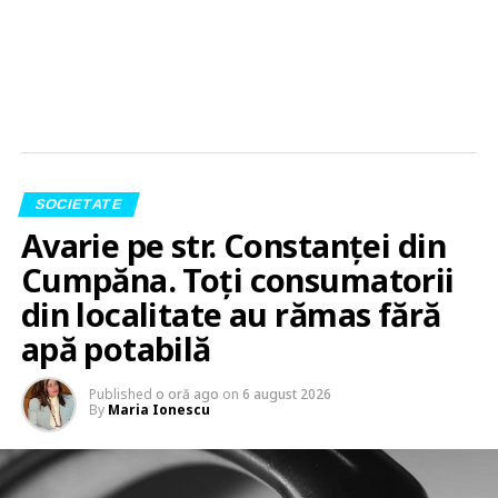
SOCIETATE
Avarie pe str. Constanței din
Cumpăna. Toți consumatorii
din localitate au rămas fără
apă potabilă
Published
o oră ago
on
6 august 2026
By
Maria Ionescu