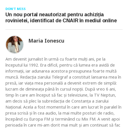
DON'T MISS
Un nou portal neautorizat pentru achiziția
rovinietei, identificat de CNAIR în mediul online
Maria Ionescu
Am devenit jurnalist în urmă cu foarte mulţi ani, pe la
începutul lui 1992. Era dificil, pentru că lumea era avidă de
informaţii, iar adunarea acestora presupunea foarte multă
muncă. Redacţia ziarului Telegraf a constituit lansarea mea în
presă, iar viaţa mea personală a devenit extrem de simplă:
lucram de dimineaţa până în cursul nopţii. După vreo 6 ani,
timp în care am început să fac şi televiziune, la TV Neptun,
am decis să plec la subredacţia de Constanţa a ziarului
Naţional. Acela a fost momentul în care am lucrat în paralel în
presa scrisă şi în cea audio, la mai multe posturi de radio,
începând cu Europa FM şi terminând cu Mix FM. A venit apoi
perioada în care mi-am dorit mai mult şi am continuat să fac