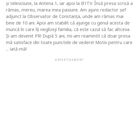
şi televiziune, la Antena 1, iar apoi la B1TV. Însă presa scrisă a
rămas, mereu, marea mea pasiune. Am ajuns redactor şef
adjunct la Observator de Constanţa, unde am rămas mai
bine de 10 ani. Apoi am stabilit că ajunge cu genul acesta de
muncă în care îţi neglizeji familia, că este cazul să fac altceva.
Şi am devenit PR! După 5 ani, mi-am reamintit că doar presa
mă satisface din toate punctele de vedere! Motiv pentru care
... iată-mă!
ADVERTISEMENT