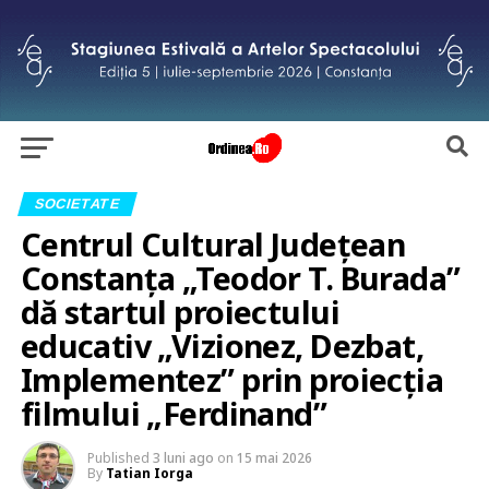
SOCIETATE
Centrul Cultural Județean
Constanța „Teodor T. Burada”
dă startul proiectului
educativ „Vizionez, Dezbat,
Implementez” prin proiecția
filmului „Ferdinand”
Published
3 luni ago
on
15 mai 2026
By
Tatian Iorga