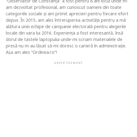
“Observator de Constanța” a fost pentru 8 ani locul unde m-
am dezvoltat profesional, am cunoscut oameni din toate
categoriile sociale și am primit aprecieri pentru fiecare efort
depus. În 2015, am ales întreruperea activității pentru a mă
alătura unei echipe de campanie electorală pentru alegerile
locale din vara lui 2016. Experiența a fost interesantă, însă
dorul de tastele laptopului unde-mi scriam materialele de
presă nu m-au lăsat să-mi doresc o carieră în administrație.
Așa am ales “Ordinea.ro”!
ADVERTISEMENT