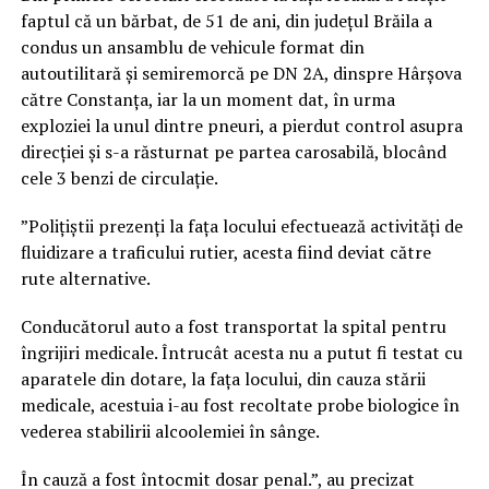
faptul că un bărbat, de 51 de ani, din județul Brăila a
condus un ansamblu de vehicule format din
autoutilitară și semiremorcă pe DN 2A, dinspre Hârșova
către Constanța, iar la un moment dat, în urma
exploziei la unul dintre pneuri, a pierdut control asupra
direcției și s-a răsturnat pe partea carosabilă, blocând
cele 3 benzi de circulație.
”Polițiștii prezenți la fața locului efectuează activități de
fluidizare a traficului rutier, acesta fiind deviat către
rute alternative.
Conducătorul auto a fost transportat la spital pentru
îngrijiri medicale. Întrucât acesta nu a putut fi testat cu
aparatele din dotare, la fața locului, din cauza stării
medicale, acestuia i-au fost recoltate probe biologice în
vederea stabilirii alcoolemiei în sânge.
În cauză a fost întocmit dosar penal.”, au precizat