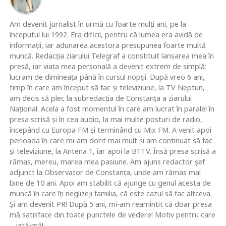
Am devenit jurnalist în urmă cu foarte mulţi ani, pe la
începutul lui 1992. Era dificil, pentru că lumea era avidă de
informaţii, iar adunarea acestora presupunea foarte multă
muncă. Redacţia ziarului Telegraf a constituit lansarea mea în
presă, iar viaţa mea personală a devenit extrem de simplă:
lucram de dimineaţa până în cursul nopţii. După vreo 6 ani,
timp în care am început să fac şi televiziune, la TV Neptun,
am decis să plec la subredacţia de Constanţa a ziarului
Naţional. Acela a fost momentul în care am lucrat în paralel în
presa scrisă şi în cea audio, la mai multe posturi de radio,
începând cu Europa FM şi terminând cu Mix FM. A venit apoi
perioada în care mi-am dorit mai mult şi am continuat să fac
şi televiziune, la Antena 1, iar apoi la B1TV. Însă presa scrisă a
rămas, mereu, marea mea pasiune. Am ajuns redactor şef
adjunct la Observator de Constanţa, unde am rămas mai
bine de 10 ani. Apoi am stabilit că ajunge cu genul acesta de
muncă în care îţi neglizeji familia, că este cazul să fac altceva.
Şi am devenit PR! După 5 ani, mi-am reamintit că doar presa
mă satisface din toate punctele de vedere! Motiv pentru care
... iată-mă!