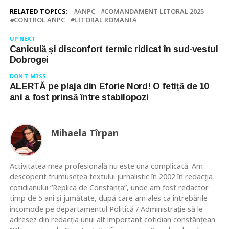
RELATED TOPICS:
ANPC
COMANDAMENT LITORAL 2025
CONTROL ANPC
LITORAL ROMANIA
UP NEXT
Caniculă și disconfort termic ridicat în sud-vestul
Dobrogei
DON'T MISS
ALERTĂ pe plaja din Eforie Nord! O fetiță de 10
ani a fost prinsă între stabilopozi
Mihaela Tîrpan
Activitatea mea profesională nu este una complicată. Am
descoperit frumusețea textului jurnalistic în 2002 în redacția
cotidianului “Replica de Constanța”, unde am fost redactor
timp de 5 ani și jumătate, după care am ales ca întrebările
incomode pe departamentul Politică / Administrație să le
adresez din redacția unui alt important cotidian constănțean.