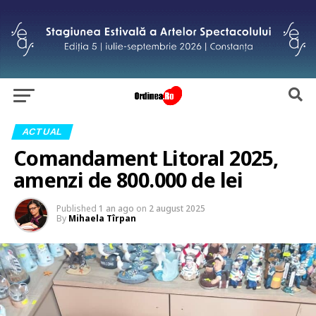
ACTUAL
Comandament Litoral 2025,
amenzi de 800.000 de lei
Published
1 an ago
on
2 august 2025
By
Mihaela Tîrpan