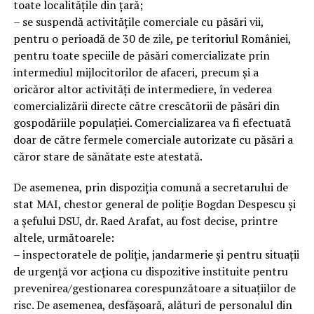
toate localitățile din țară;
– se suspendă activitățile comerciale cu păsări vii,
pentru o perioadă de 30 de zile, pe teritoriul României,
pentru toate speciile de păsări comercializate prin
intermediul mijlocitorilor de afaceri, precum și a
oricăror altor activități de intermediere, în vederea
comercializării directe către crescătorii de păsări din
gospodăriile populației. Comercializarea va fi efectuată
doar de către fermele comerciale autorizate cu păsări a
căror stare de sănătate este atestată.
De asemenea, prin dispoziția comună a secretarului de
stat MAI, chestor general de poliție Bogdan Despescu și
a șefului DSU, dr. Raed Arafat, au fost decise, printre
altele, următoarele:
– inspectoratele de poliție, jandarmerie și pentru situații
de urgență vor acționa cu dispozitive instituite pentru
prevenirea/gestionarea corespunzătoare a situațiilor de
risc. De asemenea, desfășoară, alături de personalul din