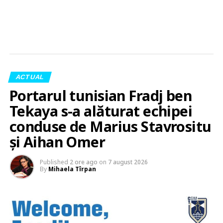
ACTUAL
Portarul tunisian Fradj ben
Tekaya s-a alăturat echipei
conduse de Marius Stavrositu
și Aihan Omer
Published
2 ore ago
on
7 august 2026
By
Mihaela Tîrpan