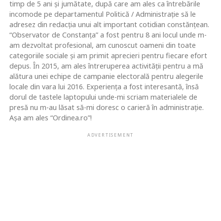
timp de 5 ani și jumătate, după care am ales ca întrebările
incomode pe departamentul Politică / Administrație să le
adresez din redacția unui alt important cotidian constănțean.
“Observator de Constanța” a fost pentru 8 ani locul unde m-
am dezvoltat profesional, am cunoscut oameni din toate
categoriile sociale și am primit aprecieri pentru fiecare efort
depus. În 2015, am ales întreruperea activității pentru a mă
alătura unei echipe de campanie electorală pentru alegerile
locale din vara lui 2016. Experiența a fost interesantă, însă
dorul de tastele laptopului unde-mi scriam materialele de
presă nu m-au lăsat să-mi doresc o carieră în administrație.
Așa am ales “Ordinea.ro”!
ADVERTISEMENT