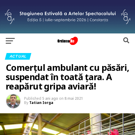
ACTUAL
Comerțul ambulant cu păsări,
suspendat în toată țara. A
reapărut gripa aviară!
Published
5 ani ago
on
8 mai 2021
By
Tatian Iorga