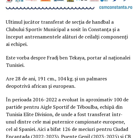
Ultimul jucător transferat de secția de handbal a
Clubului Sportiv Municipal a sosit în Constanța și a
început antrenamentele alături de ceilalți componenți
ai echipei.
Este vorba despre Fradj ben Tekaya, portar al naționalei
Tunisiei.
Are 28 de ani, 191 cm., 104 kg. și un palmares
deopotrivă african și european.
În perioada 2016-2022 a evoluat în aproximativ 100 de
partide pentru Aigle Sportif de Téboulba, echipă din
Tunisia Elite Division, de unde a fost transferat într-
unul dintre cele mai puternice campionate europene,
cel al Spaniei. Aici a bifat 126 de meciuri pentru Ciudad
Encantada (2022-2023), Puente Genil (2023-2025) și CB