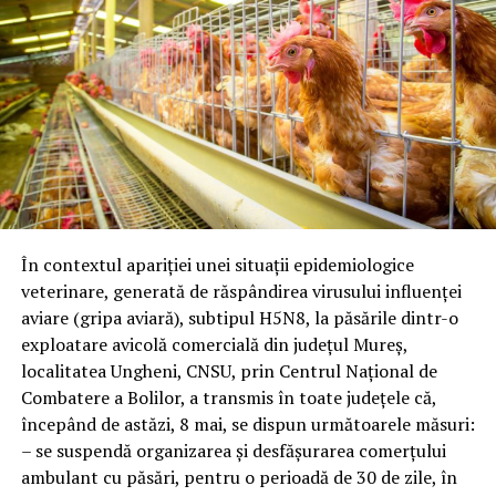
În contextul apariției unei situații epidemiologice
veterinare, generată de răspândirea virusului influenței
aviare (gripa aviară), subtipul H5N8, la păsările dintr-o
exploatare avicolă comercială din județul Mureș,
localitatea Ungheni, CNSU, prin Centrul Național de
Combatere a Bolilor, a transmis în toate județele că,
începând de astăzi, 8 mai, se dispun următoarele măsuri:
– se suspendă organizarea și desfășurarea comerțului
ambulant cu păsări, pentru o perioadă de 30 de zile, în