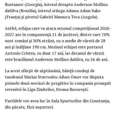
Rustamov (Georgia), interul dreapta Anderson Mollino
daSilva (Brazilia), interul stânga Adama Adam Sako
(Franța) și pivotul Gabriel Massuca Teca (Angola).
Astfel, echipa care va ataca sezonul competițional 2026-
2027 are în componență 21 de jucători, dintre care 70%
sunt români și 30% străini, cu o medie de vârstă de 28
ani și înălțime 190 cm. Mezinul echipei este portarul
Antonio Cristea, cu doar 17 ani, iar decanul de vârstă
este brazilianul Anderson Mollino daSilva, cu 36 de ani.
La acest sfârșit de săptămână, băieții conduși de
tandemul Marius Stavrositu-Aihan Omer vor disputa
primele două meciuri de pregătire în compania proaspăt
revenitei în Liga Zimbrilor, Steaua București.
Partidele vor avea loc în Sala Sporturilor din Constanța,
din păcate, fără suporteri.