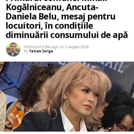
Kogălniceanu, Ancuta-
Daniela Belu, mesaj pentru
locuitori, în condițiile
diminuării consumului de apă
Published
3 zile ago
on
7 august 2026
By
Tatian Iorga