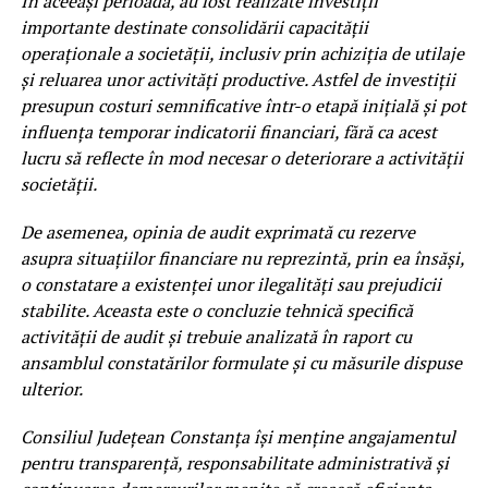
În aceeași perioadă, au fost realizate investiții
importante destinate consolidării capacității
operaționale a societății, inclusiv prin achiziția de utilaje
și reluarea unor activități productive. Astfel de investiții
presupun costuri semnificative într-o etapă inițială și pot
influența temporar indicatorii financiari, fără ca acest
lucru să reflecte în mod necesar o deteriorare a activității
societății.
De asemenea, opinia de audit exprimată cu rezerve
asupra situațiilor financiare nu reprezintă, prin ea însăși,
o constatare a existenței unor ilegalități sau prejudicii
stabilite. Aceasta este o concluzie tehnică specifică
activității de audit și trebuie analizată în raport cu
ansamblul constatărilor formulate și cu măsurile dispuse
ulterior.
Consiliul Județean Constanța își menține angajamentul
pentru transparență, responsabilitate administrativă și