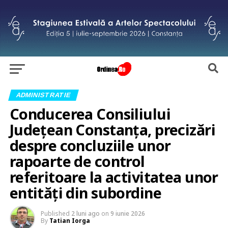
ADMINISTRATIE
Conducerea Consiliului
Județean Constanța, precizări
despre concluziile unor
rapoarte de control
referitoare la activitatea unor
entități din subordine
Published
2 luni ago
on
9 iunie 2026
By
Tatian Iorga