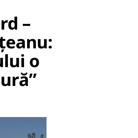
rd –
uțeanu:
lui o
ură”