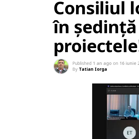
Consiliul 
în ședință
proiectele
Published
1 an ago
on
16 iunie 
By
Tatian Iorga