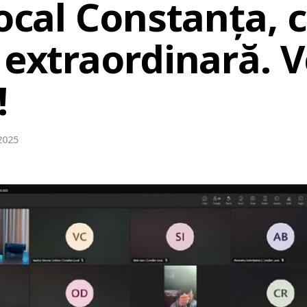
local Constanța,
 extraordinară. V
!
2025