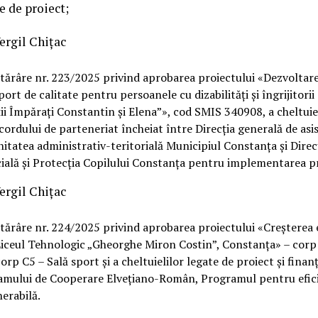
e de proiect;
Vergil Chiţac
tărâre nr. 223/2025 privind aprobarea proiectului «Dezvoltarea
uport de calitate pentru persoanele cu dizabilități și îngrijitori
ții Împărați Constantin și Elena”», cod SMIS 340908, a cheltuie
Acordului de parteneriat încheiat între Direcția generală de asi
itatea administrativ-teritorială Municipiul Constanța și Direc
ială și Protecția Copilului Constanța pentru implementarea pr
Vergil Chiţac
tărâre nr. 224/2025 privind aprobarea proiectului «Creșterea e
Liceul Tehnologic „Gheorghe Miron Costin”, Constanța» – corp
orp C5 – Sală sport și a cheltuielilor legate de proiect și finanț
amului de Cooperare Elvețiano-Român, Programul pentru efici
erabilă.