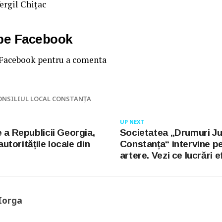
Vergil Chiţac
 pe Facebook
 Facebook pentru a comenta
ONSILIUL LOCAL CONSTANŢA
UP NEXT
 a Republicii Georgia,
Societatea „Drumuri J
 autoritățile locale din
Constanța“ intervine p
artere. Vezi ce lucrări 
Iorga