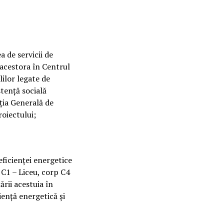
 de servicii de
i acestora în Centrul
lilor legate de
stență socială
ția Generală de
oiectului;
ficienței energetice
 C1 – Liceu, corp C4
ării acestuia în
ență energetică și