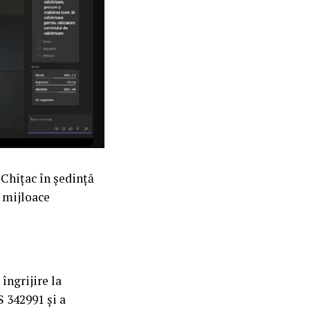
 Chițac în ședință
n mijloace
îngrijire la
 342991 și a