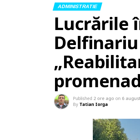
ADMINISTRATIE
Lucrările 
Delfinari
„Reabilita
promenadă
Published
2 ore ago
on
6 augus
By
Tatian Iorga