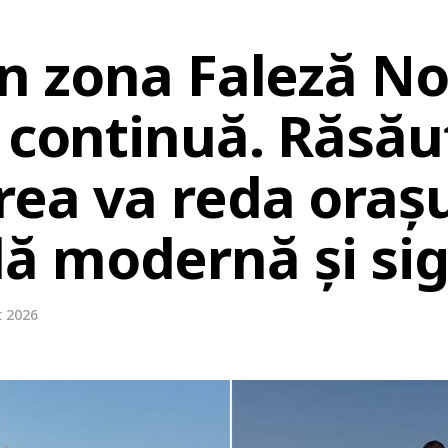
în zona Faleză No
u continuă. Răsă
rea va reda orașu
 modernă și sig
t 2026