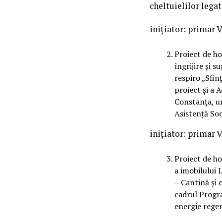
cheltuielilor legat
iniţiator: primar 
Proiect de ho
îngrijire și s
respiro „Sfin
proiect și a 
Constanța, un
Asistență Soc
iniţiator: primar 
Proiect de ho
a imobilului 
– Cantină și c
cadrul Progr
energie regen