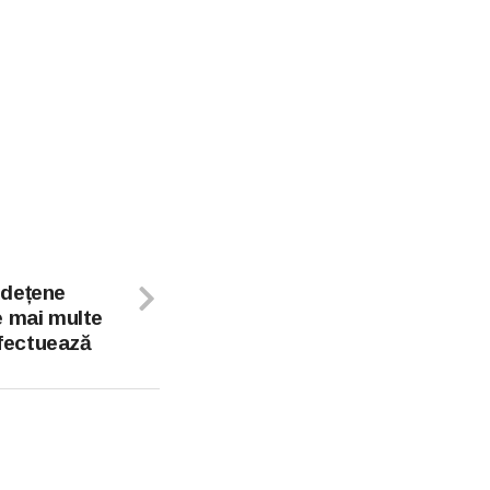
udețene
e mai multe
efectuează