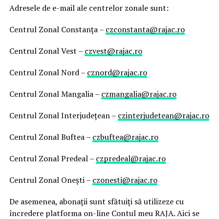
Adresele de e-mail ale centrelor zonale sunt:
Centrul Zonal Constanța –
czconstanta@rajac.ro
Centrul Zonal Vest –
czvest@rajac.ro
Centrul Zonal Nord –
cznord@rajac.ro
Centrul Zonal Mangalia –
czmangalia@rajac.ro
Centrul Zonal Interjudețean –
czinterjudetean@rajac.ro
Centrul Zonal Buftea –
czbuftea@rajac.ro
Centrul Zonal Predeal –
czpredeal@rajac.ro
Centrul Zonal Onești –
czonesti@rajac.ro
De asemenea, abonații sunt sfătuiți să utilizeze cu
încredere platforma on-line Contul meu RAJA. Aici se