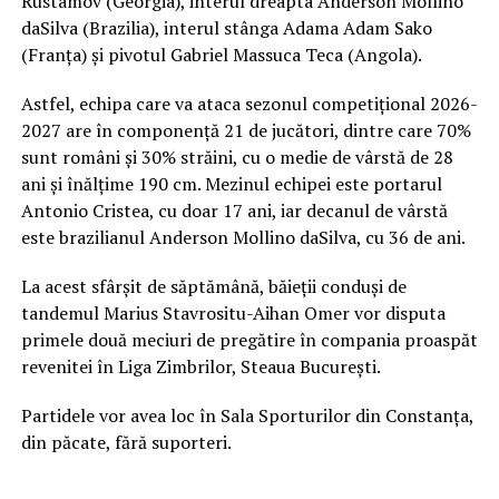
Rustamov (Georgia), interul dreapta Anderson Mollino
daSilva (Brazilia), interul stânga Adama Adam Sako
(Franța) și pivotul Gabriel Massuca Teca (Angola).
Astfel, echipa care va ataca sezonul competițional 2026-
2027 are în componență 21 de jucători, dintre care 70%
sunt români și 30% străini, cu o medie de vârstă de 28
ani și înălțime 190 cm. Mezinul echipei este portarul
Antonio Cristea, cu doar 17 ani, iar decanul de vârstă
este brazilianul Anderson Mollino daSilva, cu 36 de ani.
La acest sfârșit de săptămână, băieții conduși de
tandemul Marius Stavrositu-Aihan Omer vor disputa
primele două meciuri de pregătire în compania proaspăt
revenitei în Liga Zimbrilor, Steaua București.
Partidele vor avea loc în Sala Sporturilor din Constanța,
din păcate, fără suporteri.