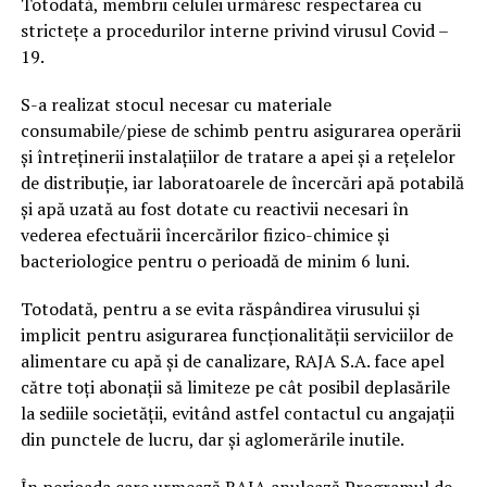
Totodată, membrii celulei urmăresc respectarea cu
strictețe a procedurilor interne privind virusul Covid –
19.
S-a realizat stocul necesar cu materiale
consumabile/piese de schimb pentru asigurarea operării
și întreținerii instalațiilor de tratare a apei și a rețelelor
de distribuție, iar laboratoarele de încercări apă potabilă
și apă uzată au fost dotate cu reactivii necesari în
vederea efectuării încercărilor fizico-chimice şi
bacteriologice pentru o perioadă de minim 6 luni.
Totodată, pentru a se evita răspândirea virusului și
implicit pentru asigurarea funcționalității serviciilor de
alimentare cu apă și de canalizare, RAJA S.A. face apel
către toți abonații să limiteze pe cât posibil deplasările
la sediile societății, evitând astfel contactul cu angajații
din punctele de lucru, dar și aglomerările inutile.
În perioada care urmează RAJA anulează Programul de