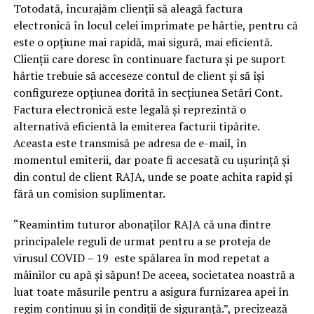
Totodată, încurajăm clienții să aleagă factura
electronică în locul celei imprimate pe hârtie, pentru că
este o opțiune mai rapidă, mai sigură, mai eficientă.
Clienții care doresc în continuare factura și pe suport
hârtie trebuie să acceseze contul de client și să își
configureze opțiunea dorită în secțiunea Setări Cont.
Factura electronică este legală și reprezintă o
alternativă eficientă la emiterea facturii tipărite.
Aceasta este transmisă pe adresa de e-mail, în
momentul emiterii, dar poate fi accesată cu ușurință și
din contul de client RAJA, unde se poate achita rapid și
fără un comision suplimentar.
“Reamintim tuturor abonaților RAJA că una dintre
principalele reguli de urmat pentru a se proteja de
virusul COVID – 19 este spălarea în mod repetat a
mâinilor cu apă și săpun! De aceea, societatea noastră a
luat toate măsurile pentru a asigura furnizarea apei în
regim continuu și în condiții de siguranță.”, precizează