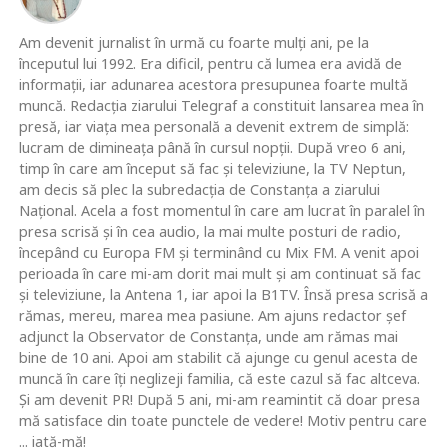
Am devenit jurnalist în urmă cu foarte mulţi ani, pe la
începutul lui 1992. Era dificil, pentru că lumea era avidă de
informaţii, iar adunarea acestora presupunea foarte multă
muncă. Redacţia ziarului Telegraf a constituit lansarea mea în
presă, iar viaţa mea personală a devenit extrem de simplă:
lucram de dimineaţa până în cursul nopţii. După vreo 6 ani,
timp în care am început să fac şi televiziune, la TV Neptun,
am decis să plec la subredacţia de Constanţa a ziarului
Naţional. Acela a fost momentul în care am lucrat în paralel în
presa scrisă şi în cea audio, la mai multe posturi de radio,
începând cu Europa FM şi terminând cu Mix FM. A venit apoi
perioada în care mi-am dorit mai mult şi am continuat să fac
şi televiziune, la Antena 1, iar apoi la B1TV. Însă presa scrisă a
rămas, mereu, marea mea pasiune. Am ajuns redactor şef
adjunct la Observator de Constanţa, unde am rămas mai
bine de 10 ani. Apoi am stabilit că ajunge cu genul acesta de
muncă în care îţi neglizeji familia, că este cazul să fac altceva.
Şi am devenit PR! După 5 ani, mi-am reamintit că doar presa
mă satisface din toate punctele de vedere! Motiv pentru care
... iată-mă!