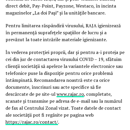
direct debit, Pay-Point, Payzone, Westaco, în incinta
magazinelor „La doi Pași” și la unitățile bancare.
Pentru limitarea răspândirii virusului, RAJA igienizează
în permanență suprafețele spațiilor de lucru și a
prevăzut la toate intrările materiale igienizante.
În vederea protecției proprii, dar și pentru a-i proteja pe
cei din jur de contactarea virusului COVID – 19, sfătuim
clienții societății să apeleze la variantele electronice sau
telefonice puse la dispoziție pentru orice problemă
întâmpinată. Recomandarea noastră este ca orice
documente, înscrisuri sau acte specifice să fie
descărcate de pe site-ul
www.rajac.ro
, completate,
scanate și transmise pe adresa de e-mail sau la numărul
de fax al Centrului Zonal vizat. Toate datele de contact
ale societății pot fi regăsite pe pagina web
https://rajac.ro/contact/
.