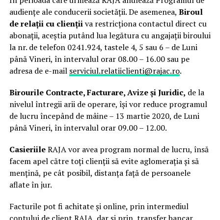
audiențe ale conducerii societății. De asemenea,
Biroul
de relații cu clienții
va restricționa contactul direct cu
abonații, aceștia putând lua legătura cu angajații biroului
la nr. de telefon 0241.924, tastele 4, 5 sau 6 – de Luni
până Vineri, în intervalul orar 08.00 – 16.00 sau pe
adresa de e-mail
serviciul.relatiiclienti@rajac.ro
.
Birourile Contracte, Facturare, Avize și Juridic,
de la
nivelul întregii arii de operare, își vor reduce programul
de lucru începând de mâine – 13 martie 2020, de Luni
până Vineri, în intervalul orar 09.00 – 12.00.
Casieriile
RAJA vor avea program normal de lucru, însă
facem apel către toți clienții să evite aglomerația și să
mențină, pe cât posibil, distanța față de persoanele
aflate în jur.
Facturile pot fi achitate și online, prin intermediul
contului de client RAJA, dar și prin transfer bancar,