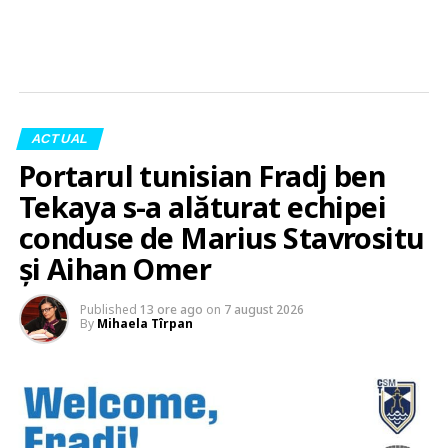
ACTUAL
Portarul tunisian Fradj ben
Tekaya s-a alăturat echipei
conduse de Marius Stavrositu
și Aihan Omer
Published
13 ore ago
on
7 august 2026
By
Mihaela Tîrpan