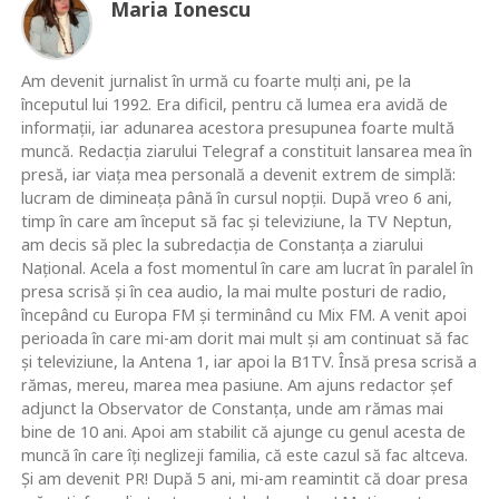
Maria Ionescu
Am devenit jurnalist în urmă cu foarte mulţi ani, pe la
începutul lui 1992. Era dificil, pentru că lumea era avidă de
informaţii, iar adunarea acestora presupunea foarte multă
muncă. Redacţia ziarului Telegraf a constituit lansarea mea în
presă, iar viaţa mea personală a devenit extrem de simplă:
lucram de dimineaţa până în cursul nopţii. După vreo 6 ani,
timp în care am început să fac şi televiziune, la TV Neptun,
am decis să plec la subredacţia de Constanţa a ziarului
Naţional. Acela a fost momentul în care am lucrat în paralel în
presa scrisă şi în cea audio, la mai multe posturi de radio,
începând cu Europa FM şi terminând cu Mix FM. A venit apoi
perioada în care mi-am dorit mai mult şi am continuat să fac
şi televiziune, la Antena 1, iar apoi la B1TV. Însă presa scrisă a
rămas, mereu, marea mea pasiune. Am ajuns redactor şef
adjunct la Observator de Constanţa, unde am rămas mai
bine de 10 ani. Apoi am stabilit că ajunge cu genul acesta de
muncă în care îţi neglizeji familia, că este cazul să fac altceva.
Şi am devenit PR! După 5 ani, mi-am reamintit că doar presa