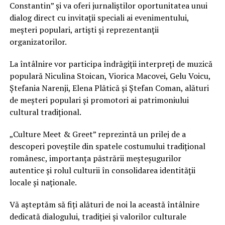
Constantin” și va oferi jurnaliștilor oportunitatea unui
dialog direct cu invitații speciali ai evenimentului,
meșteri populari, artiști și reprezentanții
organizatorilor.
La întâlnire vor participa îndrăgiții interpreți de muzică
populară Niculina Stoican, Viorica Macovei, Gelu Voicu,
Ștefania Narenji, Elena Plătică și Ștefan Coman, alături
de meșteri populari și promotori ai patrimoniului
cultural tradițional.
„Culture Meet & Greet” reprezintă un prilej de a
descoperi poveștile din spatele costumului tradițional
românesc, importanța păstrării meșteșugurilor
autentice și rolul culturii în consolidarea identității
locale și naționale.
Vă așteptăm să fiți alături de noi la această întâlnire
dedicată dialogului, tradiției și valorilor culturale