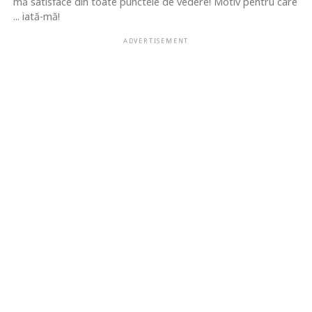
mă satisface din toate punctele de vedere! Motiv pentru care
... iată-mă!
ADVERTISEMENT