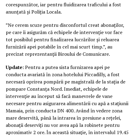
corespunzător, iar pentru fluidizarea traficului a fost
anunțată și Poliția Locala.
”Ne cerem scuze pentru disconfortul creat abonaților,
pe care îi asigurăm că echipele de intervenție vor face
tot posibilul pentru finalizarea lucrărilor și reluarea
furnizării apei potabile în cel mai scurt timp.”, au
precizat reprezentanții Biroului de Comunicare.
Update:
Pentru a putea sista furnizarea apei pe
conducta avariată în zona hotelului Piccadilly, a fost
necesară oprirea pompării pe magistrală de la stația de
pompare Constanța Nord. Imediat, echipele de
intervenție au început să facă manevrele de vane
necesare pentru asigurarea alimentării cu apă a stațiunii
Mamaia, prin conducta DN 400. Având în vedere zona
mare deservită, până la intrarea în presiune a rețelei,
abonații deserviți nu vor avea apă la robinete pentru
aproximativ 2 ore. În această situație, în intervalul 19.45