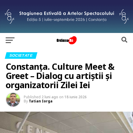
SOCIETATE
Constanța. Culture Meet &
Greet – Dialog cu artiștii și
organizatorii Zilei Iei
Published
2 luni ago
on
18 iunie 2026
By
Tatian Iorga