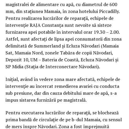
magistralei de alimentare cu apă, cu diametrul de 600
mm, din stațiunea Mamaia, în zona hotelului Piccadilly.
Pentru realizarea lucrărilor de reparații, echipele de
intervenție RAJA Constanța sunt nevoite să sisteze
furnizarea apei potabile în intervalul orar 19.30 – 2.00.
Astfel, sunt afectați de lipsa apei consumatorii din zona
delimitată de Summerland și Ecluza Năvodari (Mamaia
Sat, Mamaia Nord, zonele Tabăra de copii Năvodari,
Depozit 10, UM – Bateria de Coastă, Ecluza Năvodari și
SP Midia (Stația de Interconectare Năvodari).
Inițial, având în vedere zona mare afectată, echipele de
intervenție au încercat remedierea avariei cu conducta
sub presiune, dar din cauza debitului mare de apă, s-a
impus sistarea furnizării pe magistrală.
Pentru executarea lucrărilor de reparații, se blochează
prima bandă de circulație de pe b-dul Mamaia, cu sensul
de mers înspre Năvodari. Zona a fost împrejmuită