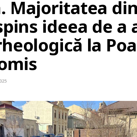
 Majoritatea din
spins ideea de a
rheologică la Po
Tomis
2025