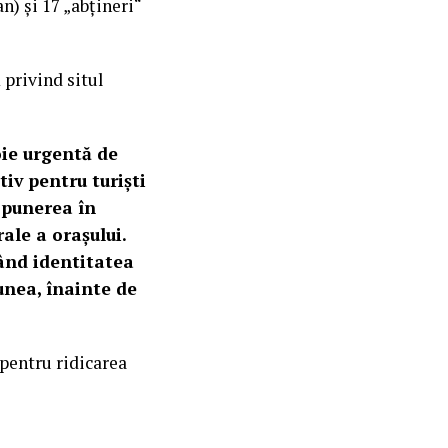
n) și 17 „abțineri“
 privind situl
oie urgentă de
iv pentru turiști
 punerea în
ale a orașului.
dând identitatea
punea, înainte de
 pentru ridicarea