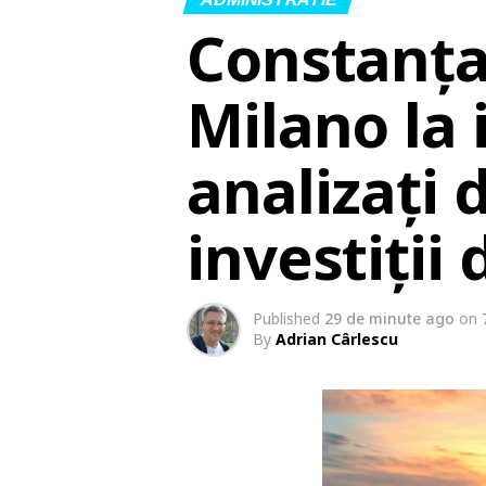
Constanța
Milano la 
analizați 
investiții 
Published
29 de minute ago
on
By
Adrian Cârlescu