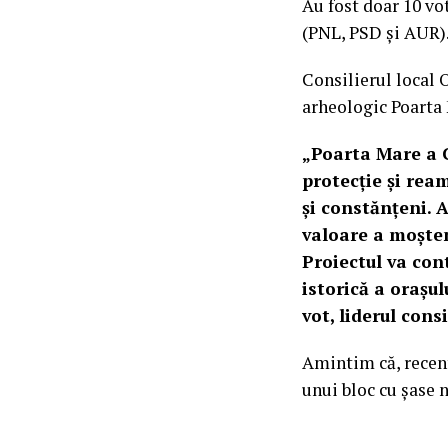
Au fost doar 10 vo
(PNL, PSD și AUR)
Consilierul local 
arheologic Poarta
„Poarta Mare a Ce
protecție și rea
și constănțeni. 
valoare a moșteni
Proiectul va con
istorică a orașul
vot, liderul cons
Amintim că, recent
unui bloc cu șase 