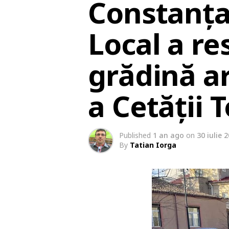
Constanța.
Local a re
grădină a
a Cetății 
Published
1 an ago
on
30 iulie 
By
Tatian Iorga