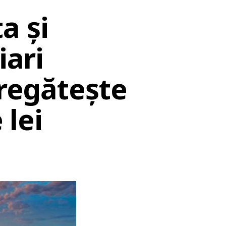
a și
iari
pregătește
 lei