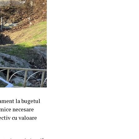
dament la bugetul
omice necesare
ectiv cu valoare