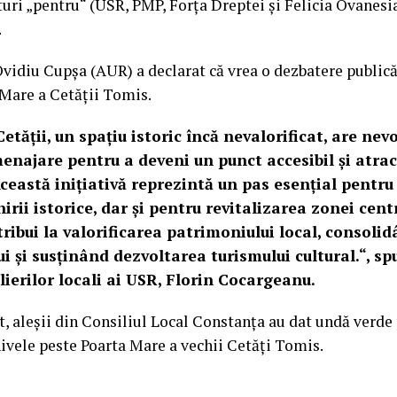
turi „pentru“ (USR, PMP, Forța Dreptei și Felicia Ovanesia
.
Ovidiu Cupșa (AUR) a declarat că vrea o dezbatere publică
 Mare a Cetății Tomis.
tății, un spațiu istoric încă nevalorificat, are nev
menajare pentru a deveni un punct accesibil și atract
Această inițiativă reprezintă un pas esențial pentru
rii istorice, dar și pentru revitalizarea zonei centr
tribui la valorificarea patrimoniului local, consoli
ui și susținând dezvoltarea turismului cultural.“, s
ilierilor locali ai USR, Florin Cocargeanu.
, aleșii din Consiliul Local Constanța au dat undă verde
nivele peste Poarta Mare a vechii Cetăți Tomis.