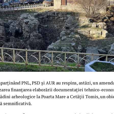
 aparținând PNL, PSD și AUR au respins, astăzi, un amen
izarea finanțarea elaborării documentației tehnico-econ
ădini arheologice la Poarta Mare a Cetății Tomis, un obi
lă semnificativă.