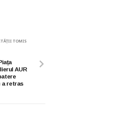
ETĂȚII TOMIS
Piața
lierul AUR
batere
 a retras