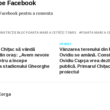
 pe Facebook
 Facebook pentru a comenta
ONSTRCȚIE BLOC POARTA MARE A CETĂȚII TOMIS
POARTA MARE A C
UP NEXT
 Chițac să vândă
Vânzarea terenului din 
 din oraș: „Avem nevoie
Ovidiu se amână. Consi
ntru a începe
Ovidiu Cupșa vrea dez
a stadionului Gheorghe
publică. Primarul Chițac
proiectul
Iorga