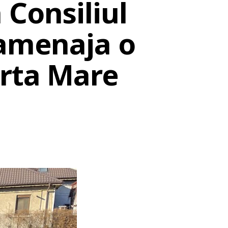
 Consiliul
 amenaja o
arta Mare