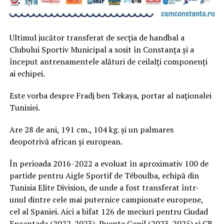
Ultimul jucător transferat de secția de handbal a
Clubului Sportiv Municipal a sosit în Constanța și a
început antrenamentele alături de ceilalți componenți
ai echipei.
Este vorba despre Fradj ben Tekaya, portar al naționalei
Tunisiei.
Are 28 de ani, 191 cm., 104 kg. și un palmares
deopotrivă african și european.
În perioada 2016-2022 a evoluat în aproximativ 100 de
partide pentru Aigle Sportif de Téboulba, echipă din
Tunisia Elite Division, de unde a fost transferat într-
unul dintre cele mai puternice campionate europene,
cel al Spaniei. Aici a bifat 126 de meciuri pentru Ciudad
Encantada (2022-2023), Puente Genil (2023-2025) și CB