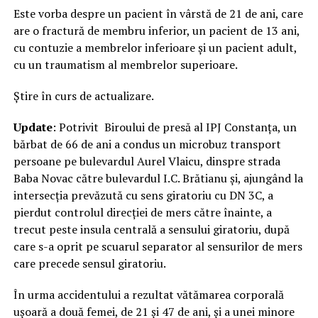
Este vorba despre un pacient în vârstă de 21 de ani, care
are o fractură de membru inferior, un pacient de 13 ani,
cu contuzie a membrelor inferioare și un pacient adult,
cu un traumatism al membrelor superioare.
Știre în curs de actualizare.
Update
: Potrivit Biroului de presă al IPJ Constanța, un
bărbat de 66 de ani a condus un microbuz transport
persoane pe bulevardul Aurel Vlaicu, dinspre strada
Baba Novac către bulevardul I.C. Brătianu şi, ajungând la
intersecţia prevăzută cu sens giratoriu cu DN 3C, a
pierdut controlul direcţiei de mers către înainte, a
trecut peste insula centrală a sensului giratoriu, după
care s-a oprit pe scuarul separator al sensurilor de mers
care precede sensul giratoriu.
În urma accidentului a rezultat vătămarea corporală
uşoară a două femei, de 21 şi 47 de ani, şi a unei minore