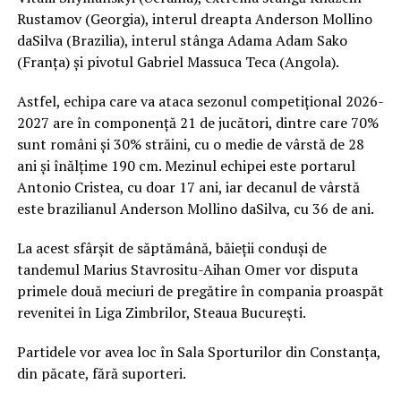
Rustamov (Georgia), interul dreapta Anderson Mollino
daSilva (Brazilia), interul stânga Adama Adam Sako
(Franța) și pivotul Gabriel Massuca Teca (Angola).
Astfel, echipa care va ataca sezonul competițional 2026-
2027 are în componență 21 de jucători, dintre care 70%
sunt români și 30% străini, cu o medie de vârstă de 28
ani și înălțime 190 cm. Mezinul echipei este portarul
Antonio Cristea, cu doar 17 ani, iar decanul de vârstă
este brazilianul Anderson Mollino daSilva, cu 36 de ani.
La acest sfârșit de săptămână, băieții conduși de
tandemul Marius Stavrositu-Aihan Omer vor disputa
primele două meciuri de pregătire în compania proaspăt
revenitei în Liga Zimbrilor, Steaua București.
Partidele vor avea loc în Sala Sporturilor din Constanța,
din păcate, fără suporteri.