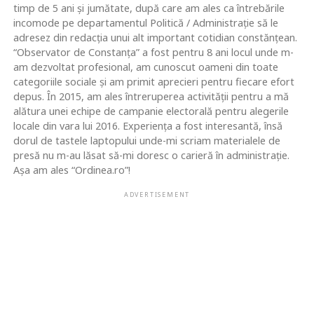
timp de 5 ani și jumătate, după care am ales ca întrebările
incomode pe departamentul Politică / Administrație să le
adresez din redacția unui alt important cotidian constănțean.
“Observator de Constanța” a fost pentru 8 ani locul unde m-
am dezvoltat profesional, am cunoscut oameni din toate
categoriile sociale și am primit aprecieri pentru fiecare efort
depus. În 2015, am ales întreruperea activității pentru a mă
alătura unei echipe de campanie electorală pentru alegerile
locale din vara lui 2016. Experiența a fost interesantă, însă
dorul de tastele laptopului unde-mi scriam materialele de
presă nu m-au lăsat să-mi doresc o carieră în administrație.
Așa am ales “Ordinea.ro”!
ADVERTISEMENT