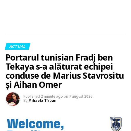
ACTUAL
Portarul tunisian Fradj ben
Tekaya s-a alăturat echipei
conduse de Marius Stavrositu
și Aihan Omer
Published
2 minute ago
on
7 august 2026
By
Mihaela Tîrpan