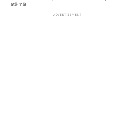
... iată-mă!
ADVERTISEMENT