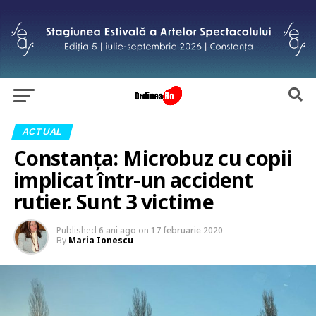
ACTUAL
Constanța: Microbuz cu copii
implicat într-un accident
rutier. Sunt 3 victime
Published
6 ani ago
on
17 februarie 2020
By
Maria Ionescu