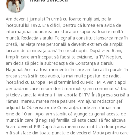
Am devenit jurnalist în urmă cu foarte mulţi ani, pe la
începutul lui 1992. Era dificil, pentru că lumea era avidă de
informaţii, iar adunarea acestora presupunea foarte multă
muncă. Redacţia ziarului Telegraf a constituit lansarea mea în
presă, iar viaţa mea personală a devenit extrem de simplă:
lucram de dimineaţa până în cursul nopţii. După vreo 6 ani,
timp în care am început să fac şi televiziune, la TV Neptun,
am decis să plec la subredacţia de Constanţa a ziarului
Naţional. Acela a fost momentul în care am lucrat în paralel în
presa scrisă şi în cea audio, la mai multe posturi de radio,
începând cu Europa FM şi terminând cu Mix FM. A venit apoi
perioada în care mi-am dorit mai mult şi am continuat să fac
şi televiziune, la Antena 1, iar apoi la B1TV. Însă presa scrisă a
rămas, mereu, marea mea pasiune. Am ajuns redactor şef
adjunct la Observator de Constanţa, unde am rămas mai
bine de 10 ani. Apoi am stabilit că ajunge cu genul acesta de
muncă în care îţi neglizeji familia, că este cazul să fac altceva.
Şi am devenit PR! După 5 ani, mi-am reamintit că doar presa
mă satisface din toate punctele de vedere! Motiv pentru care