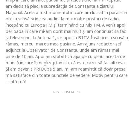
am decis să plec la subredacţia de Constanţa a ziarului
Naţional. Acela a fost momentul în care am lucrat în paralel în
presa scrisă şi în cea audio, la mai multe posturi de radio,
începând cu Europa FM şi terminând cu Mix FM. A venit apoi
perioada în care mi-am dorit mai mult şi am continuat să fac
şi televiziune, la Antena 1, iar apoi la B1TV. Însă presa scrisă a
rămas, mereu, marea mea pasiune. Am ajuns redactor şef
adjunct la Observator de Constanţa, unde am rămas mai
bine de 10 ani. Apoi am stabilit că ajunge cu genul acesta de
muncă în care îţi neglizeji familia, că este cazul să fac altceva.
Şi am devenit PR! După 5 ani, mi-am reamintit că doar presa
mă satisface din toate punctele de vedere! Motiv pentru care
... iată-mă!
ADVERTISEMENT