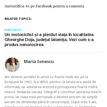
Autentifica-te pe Facebook pentru a comenta
RELATED TOPICS:
DON'T MISS
Un motociclist și-a pierdut viața în localitatea
Gheorghe Doja, județul Ialomița. Vezi cum s-a
produs nenorocirea
Maria Ionescu
Am devenit jurnalist în urmă cu foarte mulţi ani, pe la
începutul lui 1992. Era dificil, pentru că lumea era avidă de
informaţii, iar adunarea acestora presupunea foarte multă
muncă. Redacţia ziarului Telegraf a constituit lansarea mea în
presă, iar viaţa mea personală a devenit extrem de simplă:
lucram de dimineaţa până în cursul nopţii. După vreo 6 ani,
timp în care am început să fac şi televiziune, la TV Neptun,