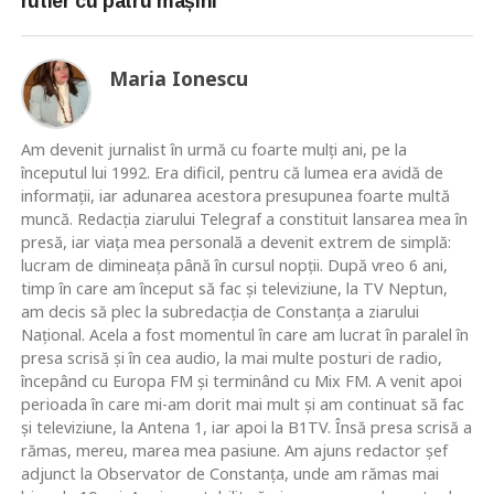
rutier cu patru mașini
Maria Ionescu
Am devenit jurnalist în urmă cu foarte mulţi ani, pe la
începutul lui 1992. Era dificil, pentru că lumea era avidă de
informaţii, iar adunarea acestora presupunea foarte multă
muncă. Redacţia ziarului Telegraf a constituit lansarea mea în
presă, iar viaţa mea personală a devenit extrem de simplă:
lucram de dimineaţa până în cursul nopţii. După vreo 6 ani,
timp în care am început să fac şi televiziune, la TV Neptun,
am decis să plec la subredacţia de Constanţa a ziarului
Naţional. Acela a fost momentul în care am lucrat în paralel în
presa scrisă şi în cea audio, la mai multe posturi de radio,
începând cu Europa FM şi terminând cu Mix FM. A venit apoi
perioada în care mi-am dorit mai mult şi am continuat să fac
şi televiziune, la Antena 1, iar apoi la B1TV. Însă presa scrisă a
rămas, mereu, marea mea pasiune. Am ajuns redactor şef
adjunct la Observator de Constanţa, unde am rămas mai