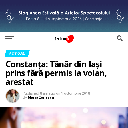
ACTUAL
Constanța: Tânăr din Iași
prins fără permis la volan,
arestat
Published
8 ani ago
on
1 octombrie 2018
By
Maria Ionescu