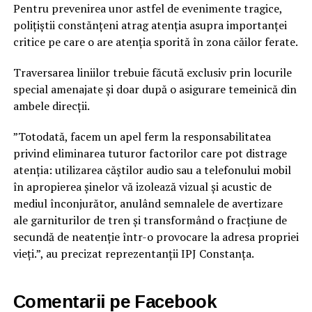
Pentru prevenirea unor astfel de evenimente tragice,
polițiștii constănțeni atrag atenția asupra importanței
critice pe care o are atenția sporită în zona căilor ferate.
Traversarea liniilor trebuie făcută exclusiv prin locurile
special amenajate și doar după o asigurare temeinică din
ambele direcții.
”Totodată, facem un apel ferm la responsabilitatea
privind eliminarea tuturor factorilor care pot distrage
atenția: utilizarea căștilor audio sau a telefonului mobil
în apropierea șinelor vă izolează vizual și acustic de
mediul înconjurător, anulând semnalele de avertizare
ale garniturilor de tren și transformând o fracțiune de
secundă de neatenție într-o provocare la adresa propriei
vieți.”, au precizat reprezentanții IPJ Constanța.
Comentarii pe Facebook