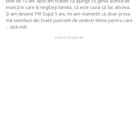
bine de 10 ani. Apoi am stabilit că ajunge cu genul acesta de
muncă în care îţi neglizeji familia, că este cazul să fac altceva.
Şi am devenit PR! După 5 ani, mi-am reamintit că doar presa
mă satisface din toate punctele de vedere! Motiv pentru care
... iată-mă!
ADVERTISEMENT