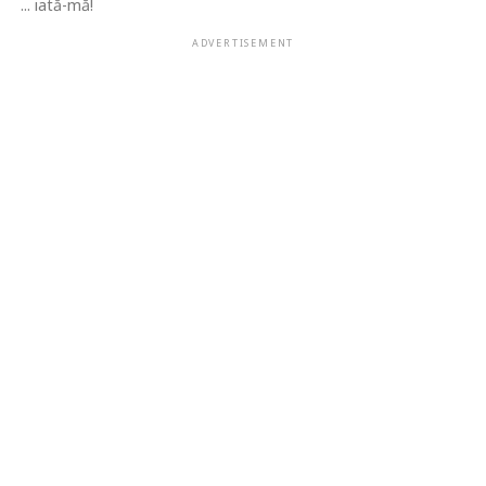
... iată-mă!
ADVERTISEMENT