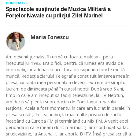
DON'T MISS
Spectacole susținute de Muzica Militară a
Forțelor Navale cu prilejul Zilei Marinei
Maria Ionescu
Am devenit jurnalist în urmă cu foarte mulţi ani, pe la
începutul lui 1992. Era dificil, pentru că lumea era avidă de
informaţii, iar adunarea acestora presupunea foarte multă
muncă. Redacţia ziarului Telegraf a constituit lansarea mea în
presă, iar viaţa mea personală a devenit extrem de simplă:
lucram de dimineaţa până în cursul nopţii. După vreo 6 ani,
timp în care am început să fac şi televiziune, la TV Neptun,
am decis să plec la subredacţia de Constanţa a ziarului
Naţional. Acela a fost momentul în care am lucrat în paralel în
presa scrisă şi în cea audio, la mai multe posturi de radio,
începând cu Europa FM şi terminând cu Mix FM. A venit apoi
perioada în care mi-am dorit mai mult şi am continuat să fac
şi televiziune, la Antena 1, iar apoi la B1TV. Însă presa scrisă a