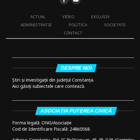
ACTUAL
VIDEO
EXCLUSIV
ADMINISTRATIE
POLITICA
SOCIETATE
CONTACT
DESPRE NOI
Știri și investigații din județul Constanța.
Aici găsiți subiectele care contează.
ASOCIAȚIA PUTEREA CIVICĂ
Forma legală: ONG/Asociație
Cod de Identificare Fiscală: 24860568
Adresa: Constanța, Bd. IC Brătianu nr. 48, Bl. G29 (Complex