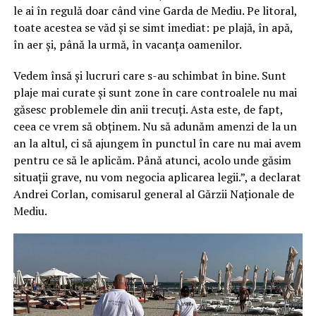
le ai în regulă doar când vine Garda de Mediu. Pe litoral,
toate acestea se văd și se simt imediat: pe plajă, în apă,
în aer și, până la urmă, în vacanța oamenilor.
Vedem însă și lucruri care s-au schimbat în bine. Sunt
plaje mai curate și sunt zone în care controalele nu mai
găsesc problemele din anii trecuți. Asta este, de fapt,
ceea ce vrem să obținem. Nu să adunăm amenzi de la un
an la altul, ci să ajungem în punctul în care nu mai avem
pentru ce să le aplicăm. Până atunci, acolo unde găsim
situații grave, nu vom negocia aplicarea legii.”, a declarat
Andrei Corlan, comisarul general al Gărzii Naționale de
Mediu.