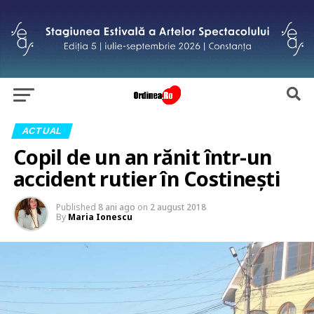
ACTUAL
Copil de un an rănit într-un
accident rutier în Costinești
Published
8 ani ago
on
2 august 2018
By
Maria Ionescu