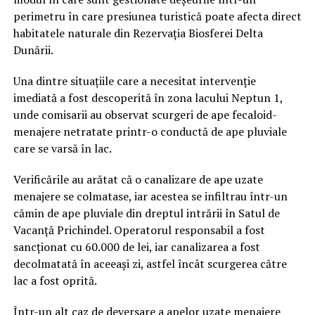
perimetru în care presiunea turistică poate afecta direct
habitatele naturale din Rezervația Biosferei Delta
Dunării.
Una dintre situațiile care a necesitat intervenție
imediată a fost descoperită în zona lacului Neptun 1,
unde comisarii au observat scurgeri de ape fecaloid-
menajere netratate printr-o conductă de ape pluviale
care se varsă în lac.
Verificările au arătat că o canalizare de ape uzate
menajere se colmatase, iar acestea se infiltrau într-un
cămin de ape pluviale din dreptul intrării în Satul de
Vacanță Prichindel. Operatorul responsabil a fost
sancționat cu 60.000 de lei, iar canalizarea a fost
decolmatată în aceeași zi, astfel încât scurgerea către
lac a fost oprită.
Într-un alt caz de deversare a apelor uzate menajere