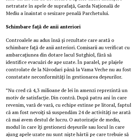
netratate în apele de suprafață, Garda Națională de
Mediu a înaintat o sesizare penală Parchetului.
Schimbare față de anii anteriori
Controalele au adus însă și rezultate care arată o
schimbare față de anii anteriori. Comisarii au verificat cu
ambarcațiunea din dotare lacul Sutghiol, fără să
identifice evacuări de ape uzate. În paralel, pe plajele
controlate de la Năvodari până la Vama Veche nu au fost
constatate neconformități în gestionarea deșeurilor.
”Nu cred că 4,3 milioane de lei în amenzi reprezintă un
motiv de satisfacție. Din contră. După patru ani în care
revenim, vară de vară, cu echipe extinse pe litoral, faptul
că am fost nevoiți să suspendăm 24 de activități ne arată
că mai avem destul de lucru. O autorizație de mediu,
modul în care îți gestionezi deșeurile sau locul în care
ajung apele uzate nu sunt niște hârtii pe care trebuie să