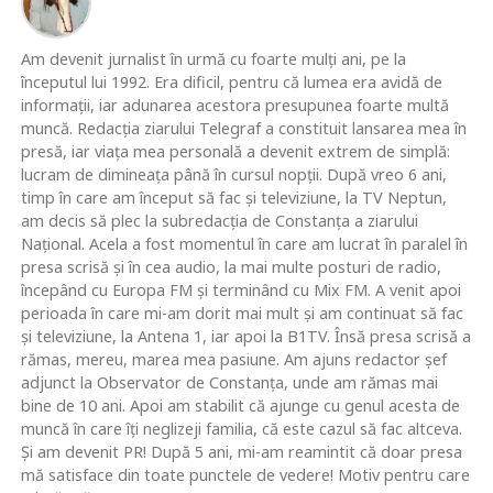
Am devenit jurnalist în urmă cu foarte mulţi ani, pe la
începutul lui 1992. Era dificil, pentru că lumea era avidă de
informaţii, iar adunarea acestora presupunea foarte multă
muncă. Redacţia ziarului Telegraf a constituit lansarea mea în
presă, iar viaţa mea personală a devenit extrem de simplă:
lucram de dimineaţa până în cursul nopţii. După vreo 6 ani,
timp în care am început să fac şi televiziune, la TV Neptun,
am decis să plec la subredacţia de Constanţa a ziarului
Naţional. Acela a fost momentul în care am lucrat în paralel în
presa scrisă şi în cea audio, la mai multe posturi de radio,
începând cu Europa FM şi terminând cu Mix FM. A venit apoi
perioada în care mi-am dorit mai mult şi am continuat să fac
şi televiziune, la Antena 1, iar apoi la B1TV. Însă presa scrisă a
rămas, mereu, marea mea pasiune. Am ajuns redactor şef
adjunct la Observator de Constanţa, unde am rămas mai
bine de 10 ani. Apoi am stabilit că ajunge cu genul acesta de
muncă în care îţi neglizeji familia, că este cazul să fac altceva.
Şi am devenit PR! După 5 ani, mi-am reamintit că doar presa
mă satisface din toate punctele de vedere! Motiv pentru care