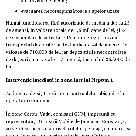
autorizația de mediu;
evacuarea necorespunzătoare a apelor uzate.
Numai funcționarea fără autorizație de mediu a dus la 25
de amenzi, în valoare totală de 1,5 milioane de lei, și 24
de suspendări de activitate. Pentru nereguli privind
transportul deșeurilor au fost aplicate 44 de amenzi, în
valoare de 710.000 de lei, iar depozitările necontrolate
de deșeuri au atras alte 17 amenzi, însumând 865.000 de
lei.
Intervenție imediată în zona lacului Neptun 1
Acțiunea a depășit însă zona controalelor obișnuite la
operatorii economici.
În zona Corbu–Vadu, comisarii GNM, împreună cu
reprezentanții Grupării Mobile de Jandarmi Constanța,
au verificat accesul autovehiculelor pe plajă, camparea și
modul în care sunt gestionate deșeurile într-un