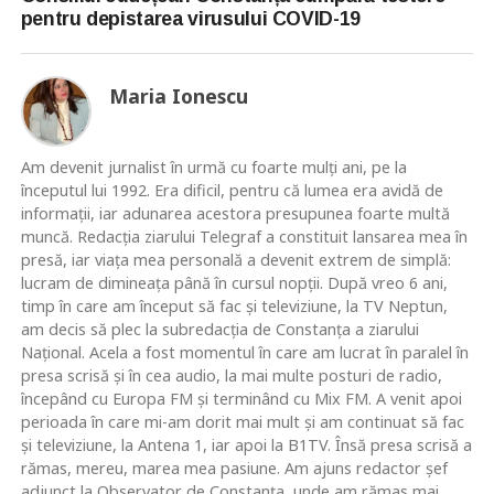
pentru depistarea virusului COVID-19
Maria Ionescu
Am devenit jurnalist în urmă cu foarte mulţi ani, pe la
începutul lui 1992. Era dificil, pentru că lumea era avidă de
informaţii, iar adunarea acestora presupunea foarte multă
muncă. Redacţia ziarului Telegraf a constituit lansarea mea în
presă, iar viaţa mea personală a devenit extrem de simplă:
lucram de dimineaţa până în cursul nopţii. După vreo 6 ani,
timp în care am început să fac şi televiziune, la TV Neptun,
am decis să plec la subredacţia de Constanţa a ziarului
Naţional. Acela a fost momentul în care am lucrat în paralel în
presa scrisă şi în cea audio, la mai multe posturi de radio,
începând cu Europa FM şi terminând cu Mix FM. A venit apoi
perioada în care mi-am dorit mai mult şi am continuat să fac
şi televiziune, la Antena 1, iar apoi la B1TV. Însă presa scrisă a
rămas, mereu, marea mea pasiune. Am ajuns redactor şef
adjunct la Observator de Constanţa, unde am rămas mai