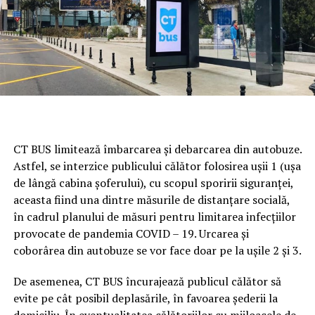
CT BUS limitează îmbarcarea și debarcarea din autobuze.
Astfel, se interzice publicului călător folosirea ușii 1 (ușa
de lângă cabina șoferului), cu scopul sporirii siguranței,
aceasta fiind una dintre măsurile de distanțare socială,
în cadrul planului de măsuri pentru limitarea infecțiilor
provocate de pandemia COVID – 19. Urcarea și
coborârea din autobuze se vor face doar pe la ușile 2 și 3.
De asemenea, CT BUS încurajează publicul călător să
evite pe cât posibil deplasările, în favoarea șederii la
domiciliu. În eventualitatea călătoriilor cu mijloacele de