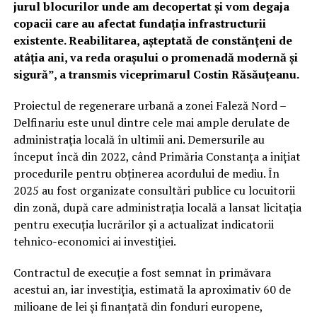
jurul blocurilor unde am decopertat și vom degaja
copacii care au afectat fundația infrastructurii
existente. Reabilitarea, așteptată de constănțeni de
atâția ani, va reda orașului o promenadă modernă și
sigură”, a transmis viceprimarul Costin Răsăuțeanu.
Proiectul de regenerare urbană a zonei Faleză Nord –
Delfinariu este unul dintre cele mai ample derulate de
administrația locală în ultimii ani. Demersurile au
început încă din 2022, când Primăria Constanța a inițiat
procedurile pentru obținerea acordului de mediu. În
2025 au fost organizate consultări publice cu locuitorii
din zonă, după care administrația locală a lansat licitația
pentru execuția lucrărilor și a actualizat indicatorii
tehnico-economici ai investiției.
Contractul de execuție a fost semnat în primăvara
acestui an, iar investiția, estimată la aproximativ 60 de
milioane de lei și finanțată din fonduri europene,