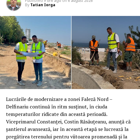
Published
9 ore ago
on
6 august 2026
By
Tatian Iorga
Lucrările de modernizare a zonei Faleză Nord –
Delfinariu continuă în ritm susținut, în ciuda
temperaturilor ridicate din această perioadă.
Viceprimarul Constanței, Costin Răsăuțeanu, anunță că
șantierul avansează, iar în această etapă se lucrează la
pregătirea terenului pentru viitoarea promenadă și la