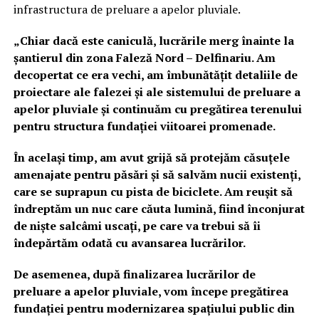
infrastructura de preluare a apelor pluviale.
„Chiar dacă este caniculă, lucrările merg înainte la
șantierul din zona Faleză Nord – Delfinariu. Am
decopertat ce era vechi, am îmbunătățit detaliile de
proiectare ale falezei și ale sistemului de preluare a
apelor pluviale și continuăm cu pregătirea terenului
pentru structura fundației viitoarei promenade.
În același timp, am avut grijă să protejăm căsuțele
amenajate pentru păsări și să salvăm nucii existenți,
care se suprapun cu pista de biciclete. Am reușit să
îndreptăm un nuc care căuta lumină, fiind înconjurat
de niște salcâmi uscați, pe care va trebui să îi
îndepărtăm odată cu avansarea lucrărilor.
De asemenea, după finalizarea lucrărilor de
preluare a apelor pluviale, vom începe pregătirea
fundației pentru modernizarea spațiului public din