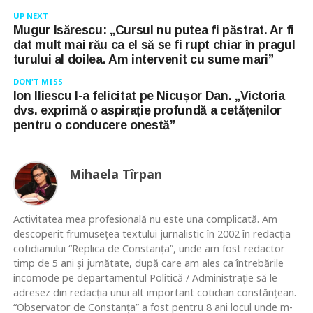
UP NEXT
Mugur Isărescu: „Cursul nu putea fi păstrat. Ar fi
dat mult mai rău ca el să se fi rupt chiar în pragul
turului al doilea. Am intervenit cu sume mari”
DON'T MISS
Ion Iliescu l-a felicitat pe Nicușor Dan. „Victoria
dvs. exprimă o aspirație profundă a cetățenilor
pentru o conducere onestă”
Mihaela Tîrpan
Activitatea mea profesională nu este una complicată. Am
descoperit frumusețea textului jurnalistic în 2002 în redacția
cotidianului “Replica de Constanța”, unde am fost redactor
timp de 5 ani și jumătate, după care am ales ca întrebările
incomode pe departamentul Politică / Administrație să le
adresez din redacția unui alt important cotidian constănțean.
“Observator de Constanța” a fost pentru 8 ani locul unde m-