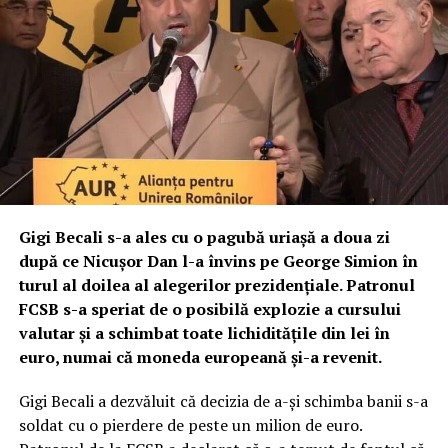
Gigi Becali s-a ales cu o pagubă uriaşă a doua zi
după ce Nicuşor Dan l-a învins pe George Simion în
turul al doilea al alegerilor prezidenţiale. Patronul
FCSB s-a speriat de o posibilă explozie a cursului
valutar şi a schimbat toate lichidităţile din lei în
euro, numai că moneda europeană şi-a revenit.
Gigi Becali a dezvăluit că decizia de a-și schimba banii s-a
soldat cu o pierdere de peste un milion de euro.