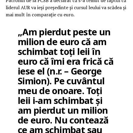
Patronul de la FCSB a declarat că s-a temut de faptul că
liderul AUR va ieși președinte și cursul leului va scădea și
mai mult în comparație cu euro.
„Am pierdut peste un
milion de euro că am
schimbat toți leii în
euro că îmi era frică că
iese el (n.r. – George
Simion). Pe cuvântul
meu de onoare. Toți
leii i-am schimbat și
am pierdut un milion
de euro. Nu contează
ce am schimbat sau