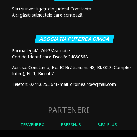
Știri și investigații din județul Constanța.
Aici găsiți subiectele care contează.
ASOCIAȚIA PUTEREA CIVICĂ
Forma legală: ONG/Asociație
Cod de Identificare Fiscală: 24860568
Adresa: Constanța, Bd. IC Brătianu nr. 48, Bl. G29 (Complex
Intim), Et. 1, Biroul 7.
Telefon: 0241.625.564
E-mail: ordinea.ro@gmail.com
PARTENERI
TERMENE.RO
PRESSHUB
R.E.I. PLUS