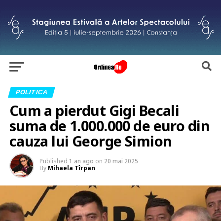
POLITICA
Cum a pierdut Gigi Becali
suma de 1.000.000 de euro din
cauza lui George Simion
Published
1 an ago
on
20 mai 2025
By
Mihaela Tîrpan