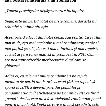
Iată postarea integrală a lui Stelian Ion:
„Tupeul pesediștilor depășește orice închipuire!
Sigur, este un partid votat de niște români, dar asta nu
schimbă cu nimic situația.
Acest partid a făcut din hoție crezul său politic. Cu cât furi
mai mult, ești mai necioplit și mai combinator, cu cât ai
mai puțină școală, dar ești mai mincinos și mai tupeist,
cu atât ai șanse mai mari să fii promovat în PSD. Cam
acestea sunt criteriile meritocratice după care se
ghidează.
Adică ei, cu cele mai multe condamnări pe cap de
membru de partid din istoria acestei țări, au tupeul să
spună că „USR a devenit partidul penalilor și
condamnaților”. Îl etichetează pe Dominic Fritz ca fiind
„penal”, deși acesta nu a fost niciodată condamnat penal
pentru nicio faptă. Speța pe care o invocă pesediștii este