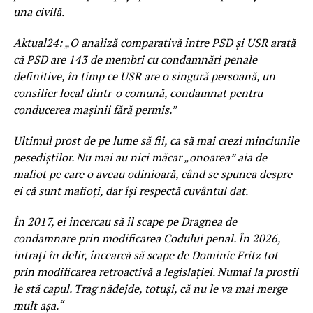
una civilă.
Aktual24: „O analiză comparativă între PSD și USR arată
că PSD are 143 de membri cu condamnări penale
definitive, în timp ce USR are o singură persoană, un
consilier local dintr-o comună, condamnat pentru
conducerea mașinii fără permis.”
Ultimul prost de pe lume să fii, ca să mai crezi minciunile
pesediștilor. Nu mai au nici măcar „onoarea” aia de
mafiot pe care o aveau odinioară, când se spunea despre
ei că sunt mafioți, dar își respectă cuvântul dat.
În 2017, ei încercau să îl scape pe Dragnea de
condamnare prin modificarea Codului penal. În 2026,
intrați în delir, încearcă să scape de Dominic Fritz tot
prin modificarea retroactivă a legislației. Numai la prostii
le stă capul. Trag nădejde, totuși, că nu le va mai merge
mult așa.“